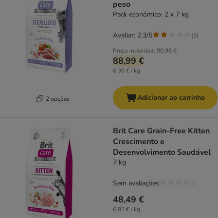
peso
Pack económico: 2 x 7 kg
Avaliar: 2.3/5
(
3
)
Preço individual
90,98 €
88,99 €
6,36 € / kg
Adicionar ao carrinho
2 opções
Brit Care Grain-Free Kitten
Crescimento e
Desenvolvimento Saudável
7 kg
Sem avaliações
48,49 €
6,93 € / kg