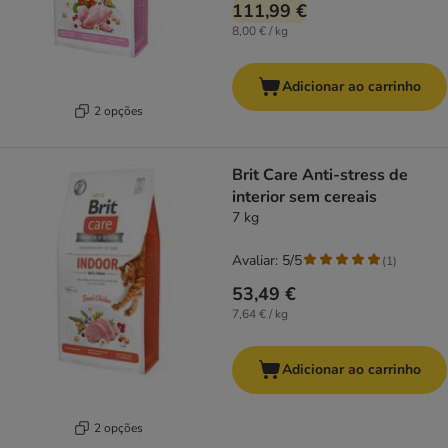
111,99 €
8,00 € / kg
Adicionar ao carrinho
2 opções
Brit Care Anti-stress de
interior sem cereais
7 kg
Avaliar: 5/5
(
1
)
53,49 €
7,64 € / kg
Adicionar ao carrinho
2 opções