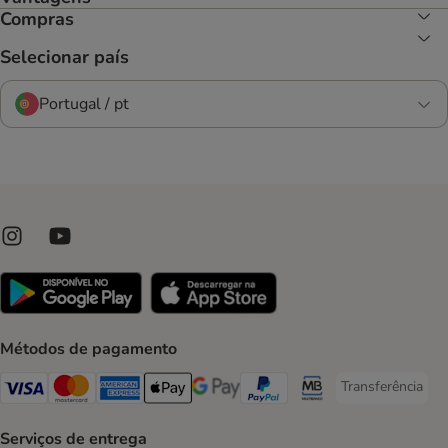
Compras
Selecionar país
Portugal / pt
Métodos de pagamento
Transferência
Transferência P
Visa Payment Method
Mastercard Payment Method
American Express Payment Method
Apple Pay Payment Method
Google Pay Payment Method
PayPal Payment Method
Multibanco Payment Met
Serviços de entrega