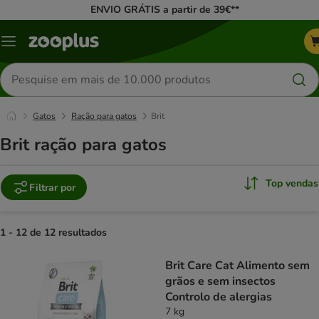
ENVIO GRÁTIS a partir de 39€**
Menu
Pesquisar
produtos
Gatos
Ração para gatos
Brit
Brit ração para gatos
Top vendas
Filtrar por
1 - 12 de 12 resultados
product items have been changed
Brit Care Cat Alimento sem
grãos e sem insectos
Controlo de alergias
7 kg