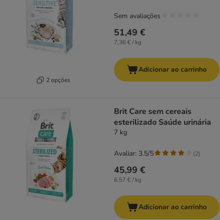
Sem avaliações
51,49 €
7,36 € / kg
Adicionar ao carrinho
2 opções
Brit Care sem cereais
esterilizado Saúde urinária
7 kg
Avaliar: 3.5/5
(
2
)
45,99 €
6,57 € / kg
Adicionar ao carrinho