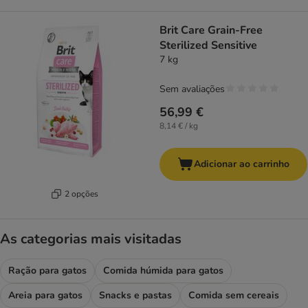
Brit Care Grain-Free
Sterilized Sensitive
7 kg
Sem avaliações
56,99 €
8,14 € / kg
Adicionar ao carrinho
2 opções
As categorias mais visitadas
Ração para gatos
Comida húmida para gatos
Areia para gatos
Snacks e pastas
Comida sem cereais