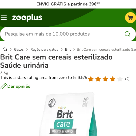
ENVIO GRÁTIS a partir de 39€**
Menu
Pesquisar
produtos
Gatos
Ração para gatos
Brit
Brit Care sem cereais esterilizado Sa
Brit Care sem cereais esterilizado
Saúde urinária
7 kg
This is a stars rating area from zero to 5: 3.5/5
(
2
)
Dar opinião