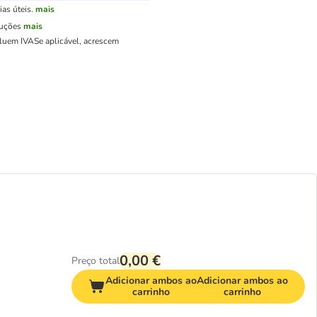
as úteis.
mais
luções
mais
cluem IVA
Se aplicável, acrescem
0,00 €
Preço total
Adicionar ambos ao
Adicionar ambos ao
carrinho
carrinho