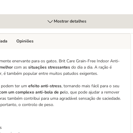
Mostrar detalhes
dada
Opiniões
mente enervante para os gatos. Brit Care Grain-Free Indoor Anti-
 melhor
com as
situações stressantes
do dia a dia. A ração é
or, é também popular entre muitos patudos exigentes.
ue podem ter um
efeito anti-stress
, tornando mais fácil para o seu
com um complexo anti-bola de p
elo, que pode ajudar a remover
fibras também contribui para uma agradável sensação de saciedade.
 portanto, o controlo de peso.
s