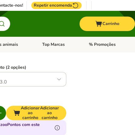
ntacte-nos!
Repetir encomenda
Carrinho
s animais
Top Marcas
% Promoções
ores
nu de categoria: Pássaros
Abrir menu de categoria: Outros animais
Abrir menu de categoria: T
to (2 opções)
3.0
Adicionar
Adicionar
ao
ao
carrinho
carrinho
 zooPontos com este