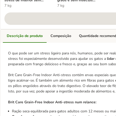
stress de interior sem
grãos e sem insectos
cereais
7 kg
Controlo de alergias
7 kg
Descrição de produto
Composição
Quantidade recomen
O que pode ser um stress ligeiro para nós, humanos, pode ser real
stress foi especialmente desenvolvido para ajudar os gatos a
lidar
preparada com frango delicioso e fresco e, graças ao seu bom sab
Brit Care Grain-Free Indoor Anti-stress contém ervas especiais q
tigre acalmar-se. É também um alimento rico em fibras para gatos
os pêlos engolidos através do trato digestivo. O elevado teor de 
Isto, por sua vez, pode apoiar a ingestão moderada de alimentos e,
Brit Care Grain-Free Indoor Anti-stress num relance:
Ração seca equilibrada para gatos adultos com 12 meses ou mai