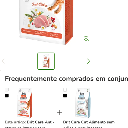
Frequentemente comprados em conjun
Brit Care Anti-stress de interior sem cereais
Brit Care Cat Alimento sem grãos 
Este artigo
:
Brit Care Anti-
Brit Care Cat Alimento sem