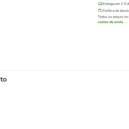
Entrega em 2-5 di
Política de devo
Todos os preços in
custos de envio
.
to
e sem insectos Controlo de alergias