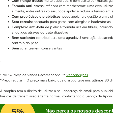
Com frango fresco:
muito saboroso, é bem aceite por muitos ga
Fórmula anti-stress:
refinada com motherwort, uma erva utilizada
a mente, entre outras coisas; pode ajudar a reduzir a tensão em
Com probióticos e prebióticos:
pode apoiar a digestão e um sis
Sem cereais:
adequado para gatos com alergias e intolerâncias
Complexo anti-bola de p
elo: a fórmula rica em fibras, incluin
engolidos através do trato digestivo
Bem saciante:
contribui para uma agradável sensação de sacieda
controlo do peso
Sem
corantes
nem
conservantes
*PVR = Preço de Venda Recomendado **
Ver condições
*Preço regular = O preço mais baixo que o artigo teve nos últimos 30 di
A zooplus tem o direito de utilizar o seu endereço de email para publi
básicos de transmissão à tarifa normal, contactando o Serviço de Apoi
5%
Não perca os nossos descont