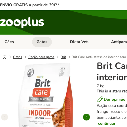
ENVIO GRÁTIS a partir de 39€**
Cães
Gatos
Dieta Vet.
Antipara
Abrir menu de categoria: Cães
Abrir menu de categoria: Gatos
Abrir menu 
Gatos
Ração para gatos
Brit
Brit Care Anti-stress de interior sem
Brit Ca
interio
7 kg
This is a stars ra
Dar opinião
Ração seca coord
frango fresco e e
bem saciante, sem
continuar