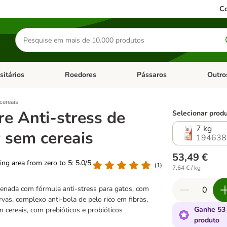
Co
Pesquisar
produtos
sitários
Roedores
Pássaros
Outro
de categoria: Dieta Vet.
Abrir menu de categoria: Antiparasitários
Abrir menu de categoria: Roed
Abrir me
 cereais
re Anti-stress de
Selecionar produ
7 kg
r sem cereais
194638
53,49 €
ting area from zero to 5: 5.0/5
(
1
)
7,64 € / kg
enada com fórmula anti-stress para gatos, com
rvas, complexo anti-bola de pelo rico em fibras,
Ganhe 53
 cereais, com prebióticos e probióticos
produto