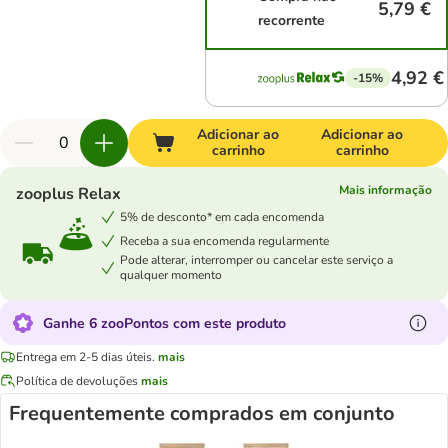
5,79 €
recorrente
4,92 €
-15%
Adicionar ao
Adicionar ao
carrinho
carrinho
Mais informação
zooplus Relax
5% de desconto* em cada encomenda
Receba a sua encomenda regularmente
Pode alterar, interromper ou cancelar este serviço a
qualquer momento
Ganhe 6 zooPontos com este produto
Entrega em 2-5 dias úteis.
mais
Política de devoluções
mais
Frequentemente comprados em conjunto