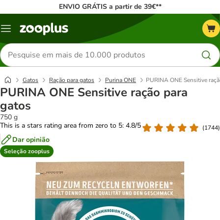
ENVIO GRÁTIS a partir de 39€**
Menu
Pesquisar
produtos
Gatos
Ração para gatos
Purina ONE
PURINA ONE Sensitive raçã
PURINA ONE Sensitive ração para
gatos
750 g
This is a stars rating area from zero to 5: 4.8/5
(
1744
)
Dar opinião
Seleção zooplus