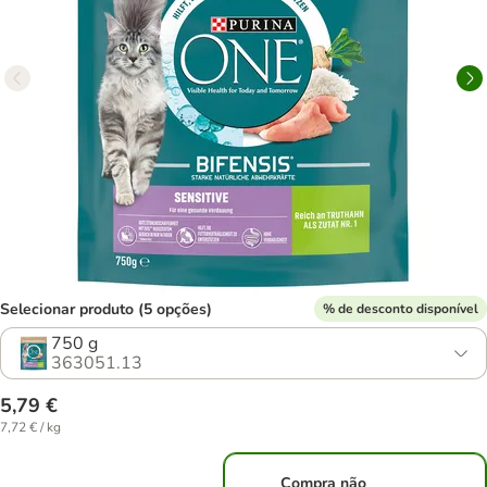
Selecionar produto (5 opções)
% de desconto disponível
750 g
363051.13
5,79 €
7,72 € / kg
Compra não