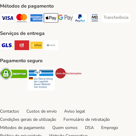
Métodos de pagamento
Transferência
Transferência P
Visa Payment Method
Mastercard Payment Method
American Express Payment Method
Apple Pay Payment Method
Google Pay Payment Method
PayPal Payment Method
Multibanco Payment Met
Serviços de entrega
GLS Shipping Method
CTTExpress Shipping Method
InPost Shipping Method
Paack Shipping Method
Pagamento seguro
Security
Security
Security
Contactos
Custos de envio
Aviso legal
Condições gerais de utilização
Formulário de retratação
Métodos de pagamento
Quem somos
DSA
Emprego
Política de privacidade
Website Corporativo