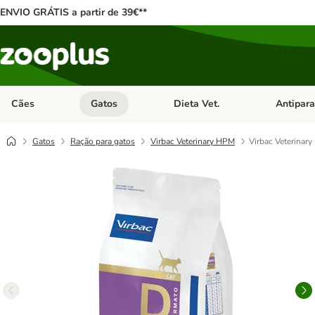
ENVIO GRÁTIS a partir de 39€**
Cães
Gatos
Dieta Vet.
Antipara
Abrir menu de categoria: Cães
Abrir menu de categoria: Gatos
Abrir menu 
Gatos
Ração para gatos
Virbac Veterinary HPM
Virbac Veterinar