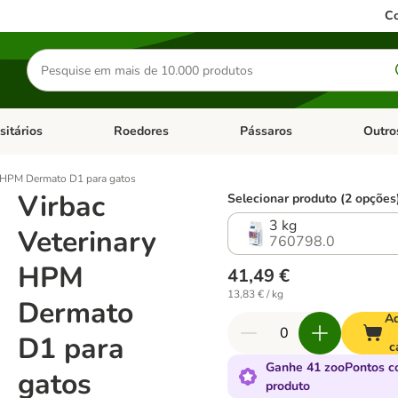
Co
Pesquisar
produtos
sitários
Roedores
Pássaros
Outro
de categoria: Dieta Vet.
Abrir menu de categoria: Antiparasitários
Abrir menu de categoria: Roed
Abrir me
y HPM Dermato D1 para gatos
Virbac
Selecionar produto (2 opções
3 kg
Veterinary
760798.0
HPM
41,49 €
13,83 € / kg
Dermato
Ad
D1 para
c
Ganhe 41 zooPontos c
gatos
produto