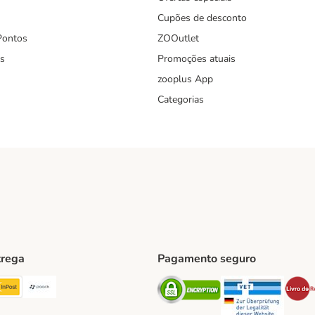
Cupões de desconto
Pontos
ZOOutlet
s
Promoções atuais
zooplus App
Categorias
trega
Pagamento seguro
ping Method
TExpress Shipping Method
InPost Shipping Method
Paack Shipping Method
Security
Securit
hod