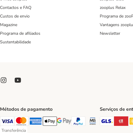
Contactos e FAQ
zooplus Relax
Custos de envio
Programa de zoo
Magazine
Vantagens zooplu
Programa de afiliados
Newsletter
Sustentabilidade
Métodos de pagamento
Serviços de en
GLS Ship
CT
Visa Payment Method
Mastercard Payment Method
American Express Payment Method
Apple Pay Payment Method
Google Pay Payment Method
PayPal Payment Method
Multibanco Payment Met
Transferência