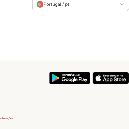
Portugal / pt
y
Security