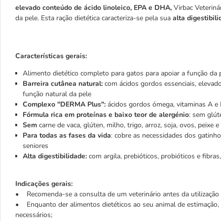
elevado conteúdo de ácido linoleico, EPA e DHA,
Virbac Veterin
da pele. Esta ração dietética caracteriza-se pela sua
alta digestibil
Características gerais:
Alimento dietético completo para gatos para apoiar a função da 
Barreira cutânea natural:
com ácidos gordos essenciais, elevado
função natural da pele
Complexo "DERMA Plus":
ácidos gordos ómega, vitaminas A e
Fórmula rica em proteínas e baixo teor de alergénio
: sem glút
Sem
carne de vaca, glúten, milho, trigo, arroz, soja, ovos, peixe 
Para todas as fases da vida
: cobre as necessidades dos gatinho
seniores
Alta digestibilidade:
com argila, prebióticos, probióticos e fibra
Indicações gerais:
• Recomenda-se a consulta de um veterinário antes da utilização 
• Enquanto der alimentos dietéticos ao seu animal de estimação, d
necessários;