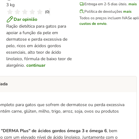
Entrega em 2-5 dias úteis.
mais
3 kg
Política de devoluções
mais
(
0
)
Todos os preços incluem IVA
Se apl
Dar opinião
custos de envio
.
Ração dietética para gatos
para
apoiar a função da pele em
dermatose e perda excessiva de
pelo, ricos em ácidos gordos
essenciais, alto teor de ácido
linoleico, fórmula de baixo teor de
alergénio.
continuar
dada
ompleto para gatos que sofrem de dermatose ou perda excessiva
ntém carne, glúten, milho, trigo, arroz, soja, ovos ou produtos
 "DERMA Plus" de ácidos gordos ómega 3 e ómega 6
, bem
do com um elevado nível de ácido linoleico. Juntamente com o