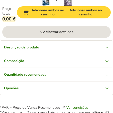
Preço
Adicionar ambos ao
Adicionar ambos ao
total
carrinho
carrinho
0,00 €
Mostrar detalhes
Descrição de produto
Composição
Quantidade recomendada
Opiniões
*PVR = Preço de Venda Recomendado **
Ver condições
*Preço regular = O preço mais baixo que o artigo teve nos últimos 30