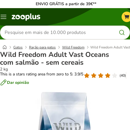
ENVIO GRÁTIS a partir de 39€**
Menu
Pesquisar
produtos
Gatos
Ração para gatos
Wild Freedom
Wild Freedom Adult Vast
Wild Freedom Adult Vast Oceans
com salmão - sem cereais
2 kg
This is a stars rating area from zero to 5: 3.9/5
(
40
)
Dar opinião