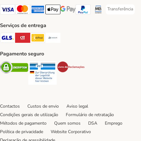
Transferência
Transferência P
Visa Payment Method
Mastercard Payment Method
American Express Payment Method
Apple Pay Payment Method
Google Pay Payment Method
PayPal Payment Method
Multibanco Payment Met
Serviços de entrega
GLS Shipping Method
CTTExpress Shipping Method
InPost Shipping Method
Paack Shipping Method
Pagamento seguro
Security
Security
Security
Contactos
Custos de envio
Aviso legal
Condições gerais de utilização
Formulário de retratação
Métodos de pagamento
Quem somos
DSA
Emprego
Política de privacidade
Website Corporativo
Declaração de acessibilidade