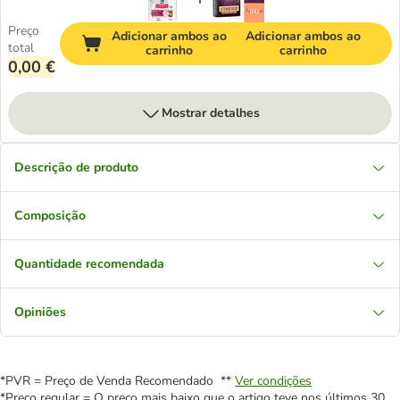
Preço
Adicionar ambos ao
Adicionar ambos ao
total
carrinho
carrinho
0,00 €
Mostrar detalhes
Descrição de produto
Composição
Quantidade recomendada
Opiniões
*PVR = Preço de Venda Recomendado **
Ver condições
*Preço regular = O preço mais baixo que o artigo teve nos últimos 30