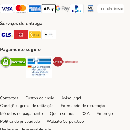
Transferência
Transferência P
Visa Payment Method
Mastercard Payment Method
American Express Payment Method
Apple Pay Payment Method
Google Pay Payment Method
PayPal Payment Method
Multibanco Payment Met
Serviços de entrega
GLS Shipping Method
CTTExpress Shipping Method
InPost Shipping Method
Paack Shipping Method
Pagamento seguro
Security
Security
Security
Contactos
Custos de envio
Aviso legal
Condições gerais de utilização
Formulário de retratação
Métodos de pagamento
Quem somos
DSA
Emprego
Política de privacidade
Website Corporativo
Declaração de acessibilidade