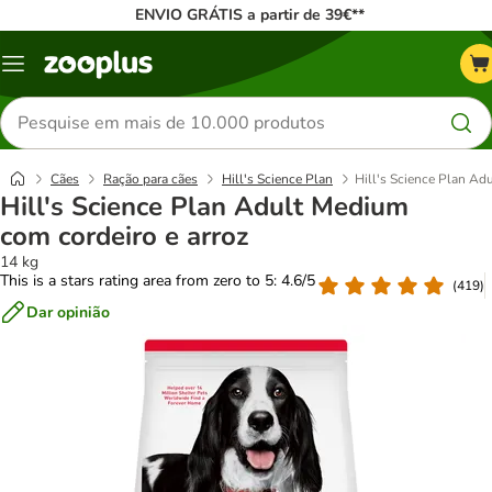
ENVIO GRÁTIS a partir de 39€**
Menu
Pesquisar
produtos
Cães
Ração para cães
Hill's Science Plan
Hill's Science Plan Ad
Hill's Science Plan Adult Medium
com cordeiro e arroz
14 kg
This is a stars rating area from zero to 5: 4.6/5
(
419
)
Dar opinião