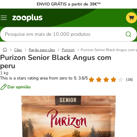
ENVIO GRÁTIS a partir de 39€**
Menu
Pesquisar
produtos
Cães
Ração para cães
Purizon
Purizon Senior Black Angus com 
Purizon Senior Black Angus com
peru
1 kg
This is a stars rating area from zero to 5: 3.6/5
(
16
)
Dar opinião