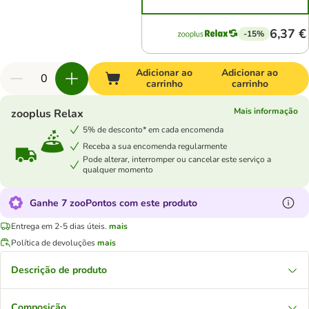
6,37 €
-15%
Adicionar ao
Adicionar ao
carrinho
carrinho
Mais informação
zooplus Relax
5% de desconto* em cada encomenda
Receba a sua encomenda regularmente
Pode alterar, interromper ou cancelar este serviço a
qualquer momento
Ganhe 7 zooPontos com este produto
Entrega em 2-5 dias úteis.
mais
Política de devoluções
mais
Descrição de produto
Composição