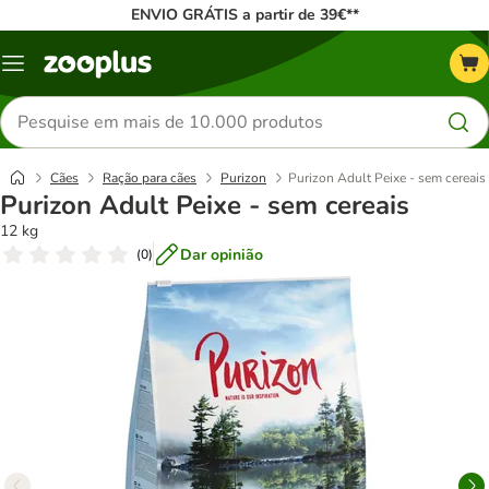
ENVIO GRÁTIS a partir de 39€**
Menu
Pesquisar
produtos
Cães
Ração para cães
Purizon
Purizon Adult Peixe - sem cereais
Purizon Adult Peixe - sem cereais
12 kg
Dar opinião
(
0
)