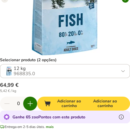
Selecionar produto (2 opções)
12 kg
968835.0
64,99 €
5,42 € / kg
Adicionar ao
Adicionar ao
carrinho
carrinho
Ganhe 65 zooPontos com este produto
Entrega em 2-5 dias úteis.
mais