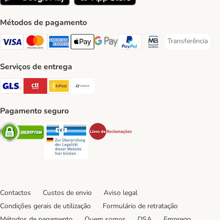
Métodos de pagamento
Transferência
Transferência P
Visa Payment Method
Mastercard Payment Method
American Express Payment Method
Apple Pay Payment Method
Google Pay Payment Method
PayPal Payment Method
Multibanco Payment Met
Serviços de entrega
GLS Shipping Method
CTTExpress Shipping Method
InPost Shipping Method
Paack Shipping Method
Pagamento seguro
Security
Security
Security
Contactos
Custos de envio
Aviso legal
Condições gerais de utilização
Formulário de retratação
Métodos de pagamento
Quem somos
DSA
Emprego