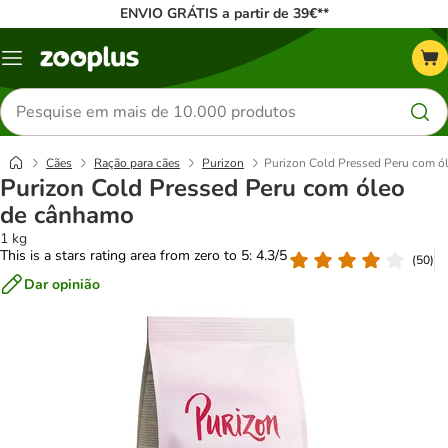
ENVIO GRÁTIS a partir de 39€**
Menu
Pesquisar
produtos
Cães
Ração para cães
Purizon
Purizon Cold Pressed Peru com ó
Purizon Cold Pressed Peru com óleo
de cânhamo
1 kg
This is a stars rating area from zero to 5: 4.3/5
(
50
)
Dar opinião