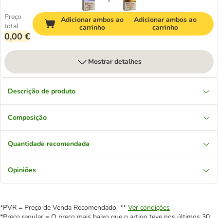
Preço
Adicionar ambos ao
Adicionar ambos ao
total
carrinho
carrinho
0,00 €
Mostrar detalhes
Descrição de produto
Composição
Quantidade recomendada
Opiniões
*PVR = Preço de Venda Recomendado **
Ver condições
*Preço regular = O preço mais baixo que o artigo teve nos últimos 30