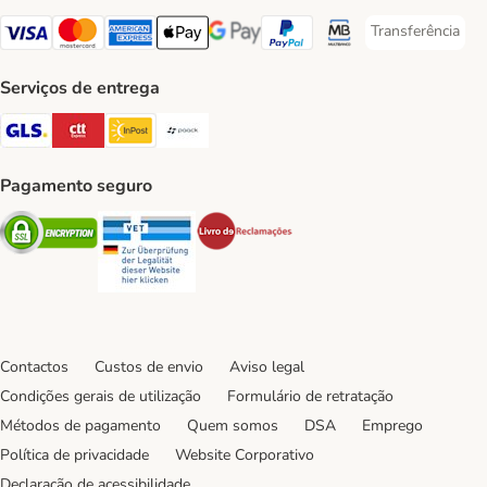
Transferência
Transferência P
Visa Payment Method
Mastercard Payment Method
American Express Payment Method
Apple Pay Payment Method
Google Pay Payment Method
PayPal Payment Method
Multibanco Payment Met
Serviços de entrega
GLS Shipping Method
CTTExpress Shipping Method
InPost Shipping Method
Paack Shipping Method
Pagamento seguro
Security
Security
Security
Contactos
Custos de envio
Aviso legal
Condições gerais de utilização
Formulário de retratação
Métodos de pagamento
Quem somos
DSA
Emprego
Política de privacidade
Website Corporativo
Declaração de acessibilidade