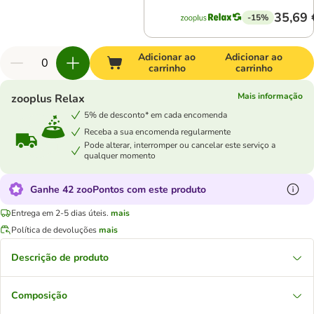
35,69 
-15%
Adicionar ao
Adicionar ao
carrinho
carrinho
Mais informação
zooplus Relax
5% de desconto* em cada encomenda
Receba a sua encomenda regularmente
Pode alterar, interromper ou cancelar este serviço a
qualquer momento
Ganhe 42 zooPontos com este produto
Entrega em 2-5 dias úteis.
mais
Política de devoluções
mais
Descrição de produto
Composição