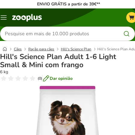
ENVIO GRÁTIS a partir de 39€**
Menu
Pesquisar
produtos
Cães
Ração para cães
Hill's Science Plan
Hill's Science Plan Ad
Hill's Science Plan Adult 1-6 Light
Small & Mini com frango
6 kg
Dar opinião
(
0
)