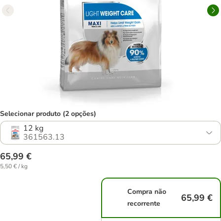
Selecionar produto (2 opções)
12 kg
361563.13
65,99 €
5,50 € / kg
Compra não
65,99 €
recorrente