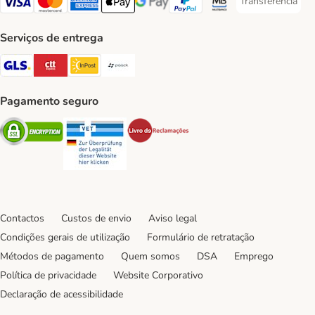
Transferência
Transferência P
Visa Payment Method
Mastercard Payment Method
American Express Payment Method
Apple Pay Payment Method
Google Pay Payment Method
PayPal Payment Method
Multibanco Payment Met
Serviços de entrega
GLS Shipping Method
CTTExpress Shipping Method
InPost Shipping Method
Paack Shipping Method
Pagamento seguro
Security
Security
Security
Contactos
Custos de envio
Aviso legal
Condições gerais de utilização
Formulário de retratação
Métodos de pagamento
Quem somos
DSA
Emprego
Política de privacidade
Website Corporativo
Declaração de acessibilidade