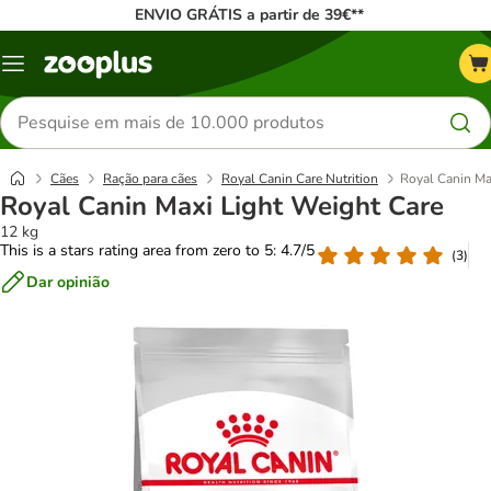
ENVIO GRÁTIS a partir de 39€**
Menu
Pesquisar
produtos
Cães
Ração para cães
Royal Canin Care Nutrition
Royal Canin Ma
Royal Canin Maxi Light Weight Care
12 kg
This is a stars rating area from zero to 5: 4.7/5
(
3
)
Dar opinião