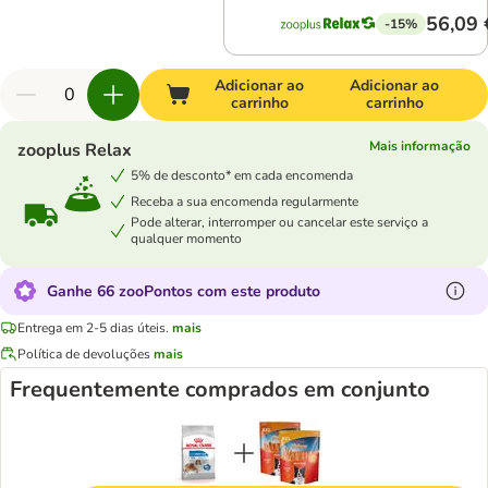
56,09 
-15%
Adicionar ao
Adicionar ao
carrinho
carrinho
Mais informação
zooplus Relax
5% de desconto* em cada encomenda
Receba a sua encomenda regularmente
Pode alterar, interromper ou cancelar este serviço a
qualquer momento
Ganhe 66 zooPontos com este produto
Entrega em 2-5 dias úteis.
mais
Política de devoluções
mais
Frequentemente comprados em conjunto