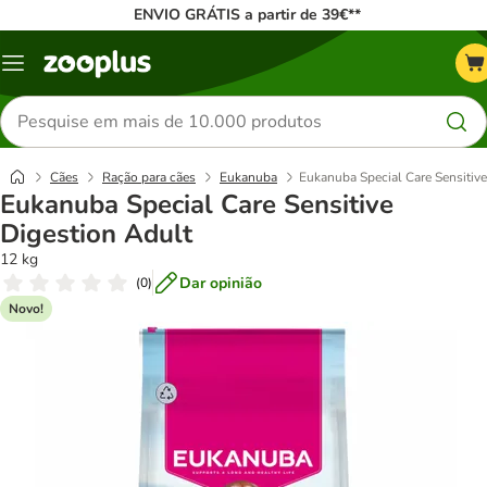
ENVIO GRÁTIS a partir de 39€**
Menu
Pesquisar
produtos
Cães
Ração para cães
Eukanuba
Eukanuba Special Care Sensitive
Eukanuba Special Care Sensitive
Digestion Adult
12 kg
Dar opinião
(
0
)
Novo!