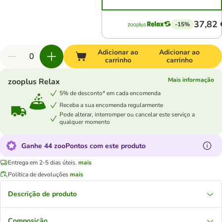
37,82 
-15%
Adicionar ao
Adicionar ao
carrinho
carrinho
Mais informação
zooplus Relax
5% de desconto* em cada encomenda
Receba a sua encomenda regularmente
Pode alterar, interromper ou cancelar este serviço a
qualquer momento
Ganhe 44 zooPontos com este produto
Entrega em 2-5 dias úteis.
mais
Política de devoluções
mais
Descrição de produto
Composição