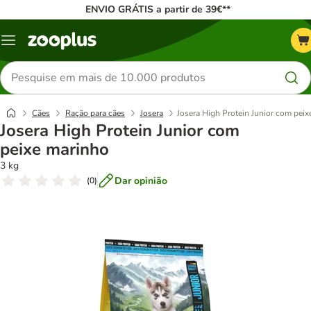
ENVIO GRÁTIS a partir de 39€**
Menu
Pesquisar
produtos
Cães
Ração para cães
Josera
Josera High Protein Junior com pei
Josera High Protein Junior com
peixe marinho
3 kg
Dar opinião
(
0
)