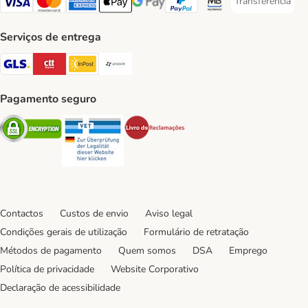
Transferência
Transferência P
Visa Payment Method
Mastercard Payment Method
American Express Payment Method
Apple Pay Payment Method
Google Pay Payment Method
PayPal Payment Method
Multibanco Payment Met
Serviços de entrega
GLS Shipping Method
CTTExpress Shipping Method
InPost Shipping Method
Paack Shipping Method
Pagamento seguro
Security
Security
Security
Contactos
Custos de envio
Aviso legal
Condições gerais de utilização
Formulário de retratação
Métodos de pagamento
Quem somos
DSA
Emprego
Política de privacidade
Website Corporativo
Declaração de acessibilidade