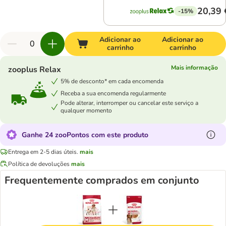
20,39 
-15%
Adicionar ao
Adicionar ao
carrinho
carrinho
Mais informação
zooplus Relax
5% de desconto* em cada encomenda
Receba a sua encomenda regularmente
Pode alterar, interromper ou cancelar este serviço a
qualquer momento
Ganhe 24 zooPontos com este produto
Entrega em 2-5 dias úteis.
mais
Política de devoluções
mais
Frequentemente comprados em conjunto