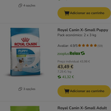
4 opções
Adicionar ao carrinho
Royal Canin X-Small Puppy
Pack económico: 2 x 3 kg
Avaliar: 4.9/5
(
59
)
Preço individual
43,98 €
43,49 €
7,25 € / kg
41,32 €
3 opções
Adicionar ao carrinho
Royal Canin X-Small Adult