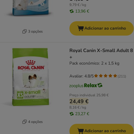
9,79 € / kg
13,96 €
Adicionar ao carrinho
3 opções
Royal Canin X-Small Adult 8
+
Pack económico: 2 x 1,5 kg
Avaliar: 4.8/5
(
211
)
Preço individual
25,98 €
24,49 €
8,16 € / kg
23,27 €
4 opções
Adicionar ao carrinho