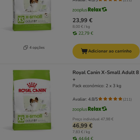
23,99 €
8,00 € / kg
22,79 €
4 opções
Adicionar ao carrinho
Royal Canin X-Small Adult 8
+
Pack económico: 2 x 3 kg
Avaliar: 4.8/5
(
211
)
Preço individual
47,98 €
46,99 €
7,83 € / kg
44,64 €