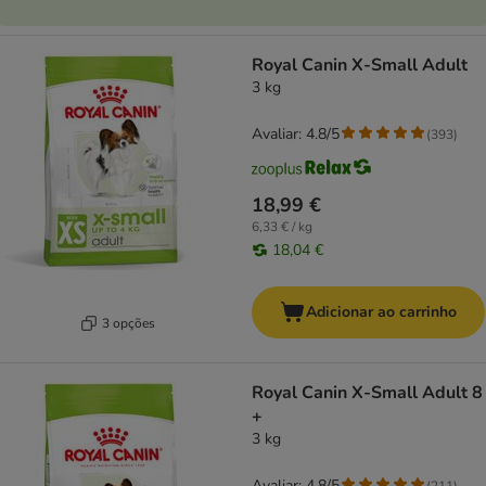
Royal Canin X-Small Adult
3 kg
Avaliar: 4.8/5
(
393
)
18,99 €
6,33 € / kg
18,04 €
Adicionar ao carrinho
3 opções
Royal Canin X-Small Adult 8
+
3 kg
Avaliar: 4.8/5
(
211
)