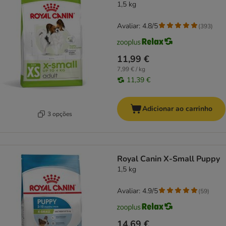
1,5 kg
Avaliar: 4.8/5
(
393
)
11,99 €
7,99 € / kg
11,39 €
Adicionar ao carrinho
3 opções
Royal Canin X-Small Puppy
1,5 kg
Avaliar: 4.9/5
(
59
)
14,69 €