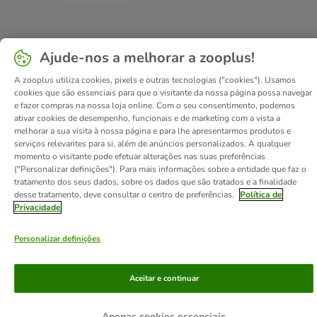
Contactos
Custos de envio
Aviso legal
Ajude-nos a melhorar a zooplus!
Condições gerais de utilização
Formulário de retratação
A zooplus utiliza cookies, pixels e outras tecnologias ("cookies"). Usamos
Métodos de pagamento
Quem somos
DSA
Emprego
cookies que são essenciais para que o visitante da nossa página possa navegar
e fazer compras na nossa loja online. Com o seu consentimento, podemos
Política de privacidade
Website Corporativo
ativar cookies de desempenho, funcionais e de marketing com a vista a
Declaração de acessibilidade
melhorar a sua visita à nossa página e para lhe apresentarmos produtos e
serviços relevantes para si, além de anúncios personalizados. A qualquer
© zooplus SE
2026
momento o visitante pode efetuar alterações nas suas preferências
("Personalizar definições"). Para mais informações sobre a entidade que faz o
tratamento dos seus dados, sobre os dados que são tratados e a finalidade
desse tratamento, deve consultar o centro de preferências.
Política de
Privacidade
Personalizar definições
Aceitar e continuar
Apenas cookies essenciais