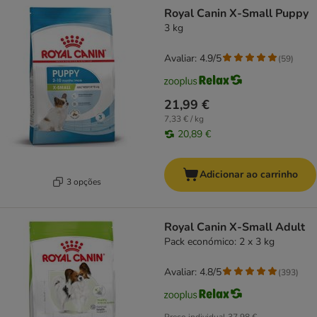
product items have been changed
Royal Canin X-Small Puppy
3 kg
Avaliar: 4.9/5
(
59
)
21,99 €
7,33 € / kg
20,89 €
Adicionar ao carrinho
3 opções
Royal Canin X-Small Adult
Pack económico: 2 x 3 kg
Avaliar: 4.8/5
(
393
)