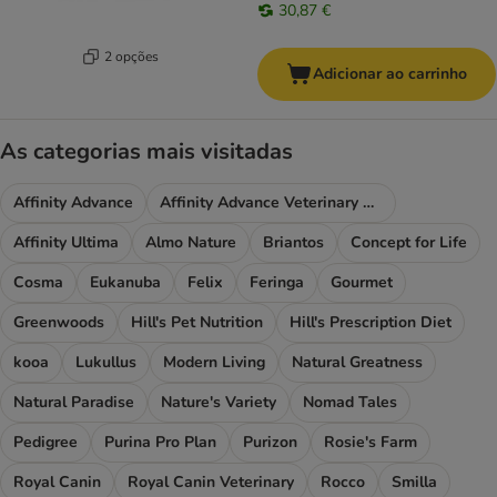
30,87 €
2 opções
Adicionar ao carrinho
As categorias mais visitadas
Affinity Advance
Affinity Advance Veterinary Diets
Affinity Ultima
Almo Nature
Briantos
Concept for Life
Cosma
Eukanuba
Felix
Feringa
Gourmet
Greenwoods
Hill's Pet Nutrition
Hill's Prescription Diet
kooa
Lukullus
Modern Living
Natural Greatness
Natural Paradise
Nature's Variety
Nomad Tales
Pedigree
Purina Pro Plan
Purizon
Rosie's Farm
Royal Canin
Royal Canin Veterinary
Rocco
Smilla