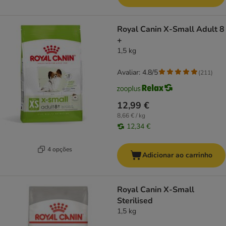
Royal Canin X-Small Adult 8
+
1,5 kg
Avaliar: 4.8/5
(
211
)
12,99 €
8,66 € / kg
12,34 €
4 opções
Adicionar ao carrinho
Royal Canin X-Small
Sterilised
1,5 kg