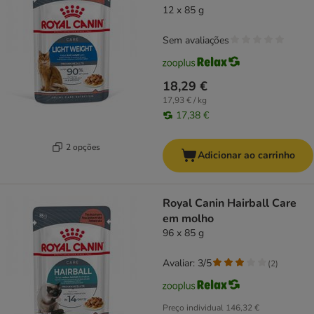
12 x 85 g
Sem avaliações
18,29 €
17,93 € / kg
17,38 €
2 opções
Adicionar ao carrinho
Royal Canin Hairball Care
em molho
96 x 85 g
Avaliar: 3/5
(
2
)
Preço individual
146,32 €