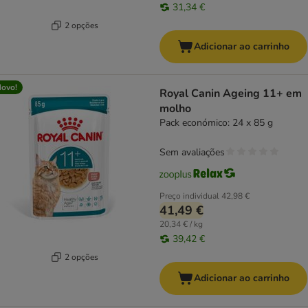
31,34 €
2 opções
Adicionar ao carrinho
ovo!
Royal Canin Ageing 11+ em
molho
Pack económico: 24 x 85 g
Sem avaliações
Preço individual
42,98 €
41,49 €
20,34 € / kg
39,42 €
2 opções
Adicionar ao carrinho