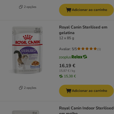
2 opções
Adicionar ao carrinho
Royal Canin Sterilised em
gelatina
12 x 85 g
Avaliar: 5/5
(
1
)
16,19 €
15,87 € / kg
15,38 €
2 opções
Adicionar ao carrinho
Royal Canin Indoor Sterilised
em molho