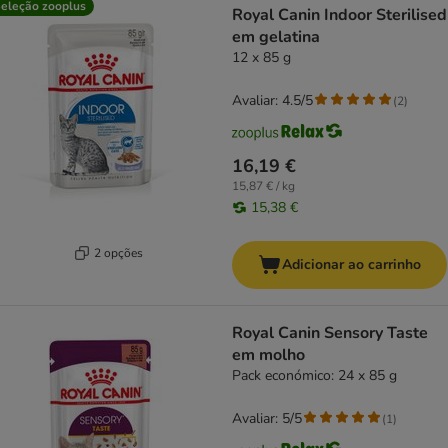
eleção zooplus
Royal Canin Indoor Sterilised
em gelatina
12 x 85 g
Avaliar: 4.5/5
(
2
)
16,19 €
15,87 € / kg
15,38 €
2 opções
Adicionar ao carrinho
Royal Canin Sensory Taste
em molho
Pack económico: 24 x 85 g
Avaliar: 5/5
(
1
)