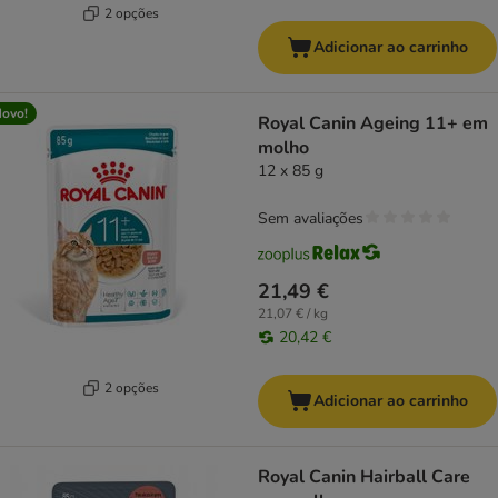
2 opções
Adicionar ao carrinho
ovo!
Royal Canin Ageing 11+ em
molho
12 x 85 g
Sem avaliações
21,49 €
21,07 € / kg
20,42 €
2 opções
Adicionar ao carrinho
Royal Canin Hairball Care