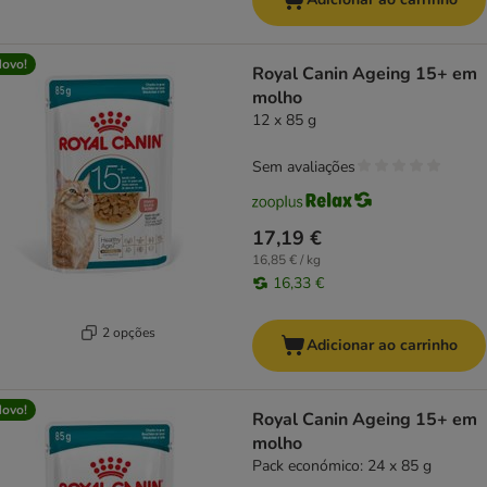
ovo!
Royal Canin Ageing 15+ em
molho
12 x 85 g
Sem avaliações
17,19 €
16,85 € / kg
16,33 €
2 opções
Adicionar ao carrinho
ovo!
Royal Canin Ageing 15+ em
molho
Pack económico: 24 x 85 g