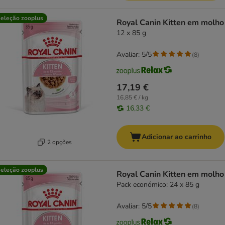
eleção zooplus
Royal Canin Kitten em molho
12 x 85 g
Avaliar: 5/5
(
8
)
17,19 €
16,85 € / kg
16,33 €
Adicionar ao carrinho
2 opções
eleção zooplus
Royal Canin Kitten em molho
Pack económico: 24 x 85 g
Avaliar: 5/5
(
8
)