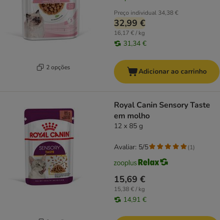
Preço individual
34,38 €
32,99 €
16,17 € / kg
31,34 €
2 opções
Adicionar ao carrinho
Royal Canin Sensory Taste
em molho
12 x 85 g
Avaliar: 5/5
(
1
)
15,69 €
15,38 € / kg
14,91 €