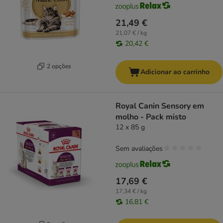
21,49 €
21,07 € / kg
20,42 €
2 opções
Adicionar ao carrinho
Royal Canin Sensory em
molho - Pack misto
12 x 85 g
Sem avaliações
17,69 €
17,34 € / kg
16,81 €