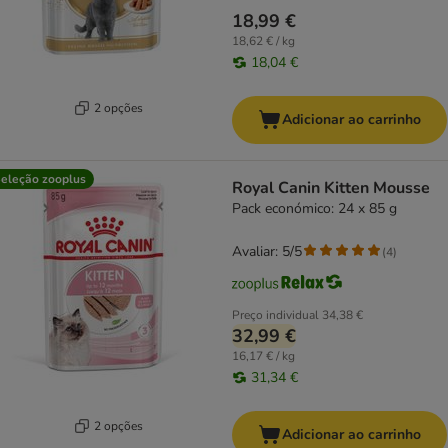
18,99 €
18,62 € / kg
18,04 €
2 opções
Adicionar ao carrinho
eleção zooplus
Royal Canin Kitten Mousse
Pack económico: 24 x 85 g
Avaliar: 5/5
(
4
)
Preço individual
34,38 €
32,99 €
16,17 € / kg
31,34 €
2 opções
Adicionar ao carrinho