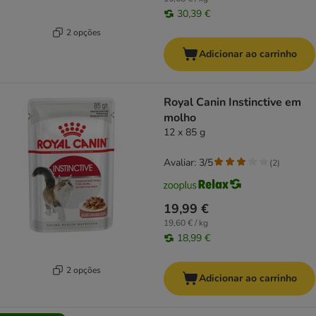
30,39 €
2 opções
Adicionar ao carrinho
Royal Canin Instinctive em
molho
12 x 85 g
Avaliar: 3/5
(
2
)
19,99 €
19,60 € / kg
18,99 €
2 opções
Adicionar ao carrinho