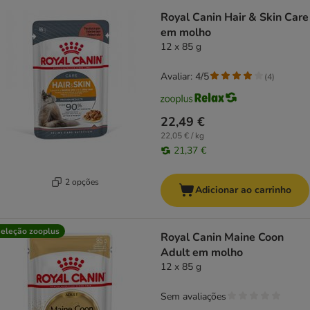
Royal Canin Hair & Skin Care
em molho
12 x 85 g
Avaliar: 4/5
(
4
)
22,49 €
22,05 € / kg
21,37 €
2 opções
Adicionar ao carrinho
eleção zooplus
Royal Canin Maine Coon
Adult em molho
12 x 85 g
Sem avaliações