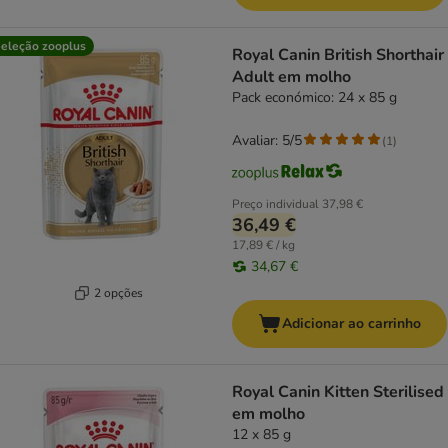
eleção zooplus
Royal Canin British Shorthair
Adult em molho
Pack económico: 24 x 85 g
Avaliar: 5/5
(
1
)
Preço individual
37,98 €
36,49 €
17,89 € / kg
34,67 €
2 opções
Adicionar ao carrinho
Royal Canin Kitten Sterilised
em molho
12 x 85 g