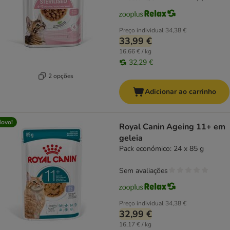
Preço individual
34,38 €
33,99 €
16,66 € / kg
32,29 €
2 opções
Adicionar ao carrinho
ovo!
Royal Canin Ageing 11+ em
geleia
Pack económico: 24 x 85 g
Sem avaliações
Preço individual
34,38 €
32,99 €
16,17 € / kg