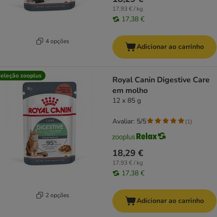
17,93 € / kg
17,38 €
4 opções
Adicionar ao carrinho
eleção zooplus
Royal Canin Digestive Care
em molho
12 x 85 g
Avaliar: 5/5
(
1
)
18,29 €
17,93 € / kg
17,38 €
2 opções
Adicionar ao carrinho