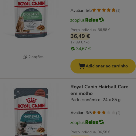
Avaliar: 5/5
(
1
)
Preço individual
36,58 €
36,49 €
17,89 € / kg
34,67 €
2 opções
Adicionar ao carrinho
Royal Canin Hairball Care
em molho
Pack económico: 24 x 85 g
Avaliar: 3/5
(
2
)
Preço individual
36,58 €