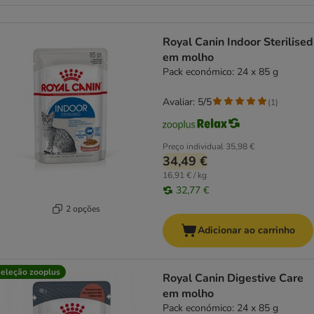
Royal Canin Indoor Sterilised
em molho
Pack económico: 24 x 85 g
Avaliar: 5/5
(
1
)
Preço individual
35,98 €
34,49 €
16,91 € / kg
32,77 €
2 opções
Adicionar ao carrinho
eleção zooplus
Royal Canin Digestive Care
em molho
Pack económico: 24 x 85 g