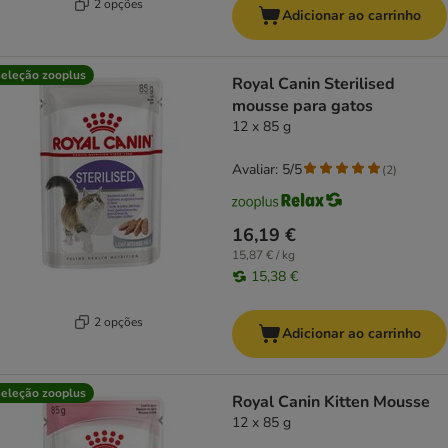
2 opções
Adicionar ao carrinho
eleção zooplus
Royal Canin Sterilised
mousse para gatos
12 x 85 g
Avaliar: 5/5
(
2
)
16,19 €
15,87 € / kg
15,38 €
2 opções
Adicionar ao carrinho
eleção zooplus
Royal Canin Kitten Mousse
12 x 85 g