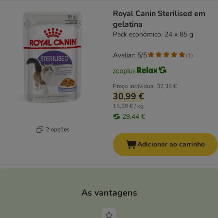
Royal Canin Sterilised em
gelatina
Pack económico: 24 x 85 g
Avaliar: 5/5
(
1
)
Preço individual
32,38 €
30,99 €
15,19 € / kg
29,44 €
2 opções
Adicionar ao carrinho
As vantagens