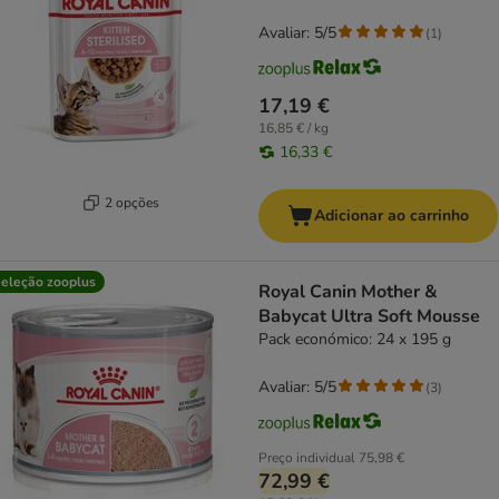
Avaliar: 5/5
(
1
)
17,19 €
16,85 € / kg
16,33 €
2 opções
Adicionar ao carrinho
eleção zooplus
Royal Canin Mother &
Babycat Ultra Soft Mousse
Pack económico: 24 x 195 g
Avaliar: 5/5
(
3
)
Preço individual
75,98 €
72,99 €