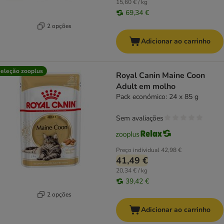
15,60 € / kg
69,34 €
2 opções
Adicionar ao carrinho
eleção zooplus
Royal Canin Maine Coon
Adult em molho
Pack económico: 24 x 85 g
Sem avaliações
Preço individual
42,98 €
41,49 €
20,34 € / kg
39,42 €
2 opções
Adicionar ao carrinho