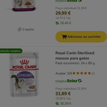
Preço individual
31,38 €
29,99 €
14,70 € / kg
28,49 €
2 opções
Adicionar ao carrinho
eleção zooplus
Royal Canin Sterilised
mousse para gatos
Pack económico: 24 x 85 g
Avaliar: 5/5
(
2
)
Preço individual
32,38 €
31,99 €
15,68 € / kg
30,39 €