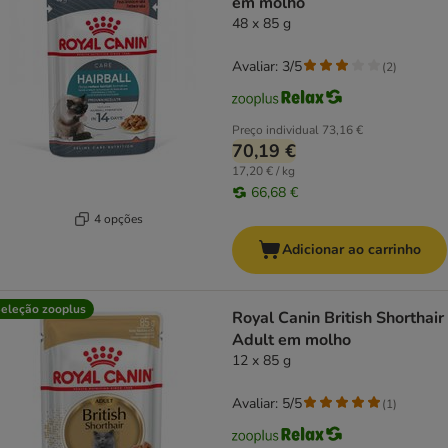
em molho
48 x 85 g
Avaliar: 3/5
(
2
)
Preço individual
73,16 €
70,19 €
17,20 € / kg
66,68 €
4 opções
Adicionar ao carrinho
eleção zooplus
Royal Canin British Shorthair
Adult em molho
12 x 85 g
Avaliar: 5/5
(
1
)