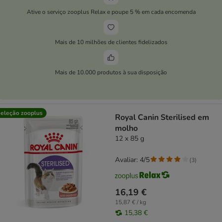
Ative o serviço zooplus Relax e poupe 5 % em cada encomenda
Mais de 10 milhões de clientes fidelizados
Mais de 10.000 produtos à sua disposição
eleção zooplus
Royal Canin Sterilised em
molho
12 x 85 g
Avaliar: 4/5
(
3
)
16,19 €
15,87 € / kg
15,38 €