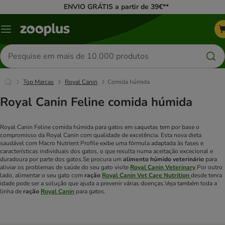
ENVIO GRÁTIS a partir de 39€**
Menu
Pesquisar
produtos
Top Marcas
Royal Canin
Comida húmida
Royal Canin Feline comida húmida
Royal Canin Feline comida húmida para gatos em saquetas tem por base o
compromisso da Royal Canin com qualidade de excelência. Esta nova dieta
saudável com Macro Nutrient Profile exibe uma fórmula adaptada às fases e
características individuais dos gatos, o que resulta numa aceitação excecional e
duradoura por parte dos gatos.
Se procura um
alimento húmido veterinário
para
aliviar os problemas de saúde do seu gato visite
Royal Canin Veterinary
.
Por outro
lado, alimentar o seu gato com
ração
Royal Canin Vet Care Nutrition
desde tenra
idade pode ser a solução que ajuda a prevenir várias doenças.
Veja também toda a
linha de
ração
Royal Canin
para gatos.