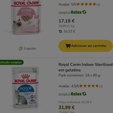
Avaliar: 5/5
(
4
)
17,19 €
16,85 € / kg
16,33 €
Adicionar ao carrinho
2 opções
eleção zooplus
Royal Canin Indoor Sterilised
em gelatina
Pack económico: 24 x 85 g
Avaliar: 4.5/5
(
2
)
Preço individual
32,38 €
31,99 €
15,68 € / kg