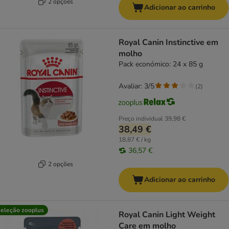
2 opções
Adicionar ao carrinho
Royal Canin Instinctive em
molho
Pack económico: 24 x 85 g
Avaliar: 3/5
(
2
)
Preço individual
39,98 €
38,49 €
18,87 € / kg
36,57 €
2 opções
Adicionar ao carrinho
eleção zooplus
Royal Canin Light Weight
Care em molho