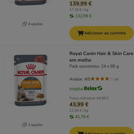
139,99 €
17,16 € / kg
132,99 €
4 opções
Adicionar ao carrinho
Royal Canin Hair & Skin Care
em molho
Pack económico: 24 x 85 g
Avaliar: 4/5
(
4
)
Preço individual
44,98 €
43,99 €
21,56 € / kg
41,79 €
2 opções
Adicionar ao carrinho