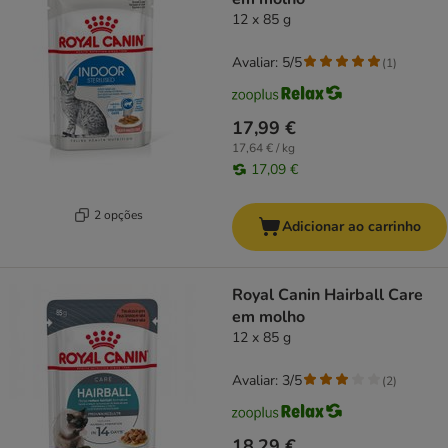
12 x 85 g
Avaliar: 5/5
(
1
)
17,99 €
17,64 € / kg
17,09 €
2 opções
Adicionar ao carrinho
Royal Canin Hairball Care
em molho
12 x 85 g
Avaliar: 3/5
(
2
)
18,29 €