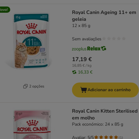
ovo!
Royal Canin Ageing 11+ em
geleia
12 x 85 g
Sem avaliações
17,19 €
16,85 € / kg
16,33 €
2 opções
Adicionar ao carrinho
Royal Canin Kitten Sterilised
em molho
Pack económico: 24 x 85 g
Avaliar: 5/5
(
1
)