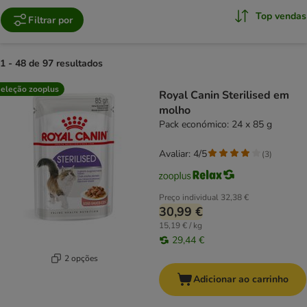
Top vendas
Filtrar por
1 - 48 de 97 resultados
product items have been changed
eleção zooplus
Royal Canin Sterilised em
molho
Pack económico: 24 x 85 g
Avaliar: 4/5
(
3
)
Preço individual
32,38 €
30,99 €
15,19 € / kg
29,44 €
2 opções
Adicionar ao carrinho