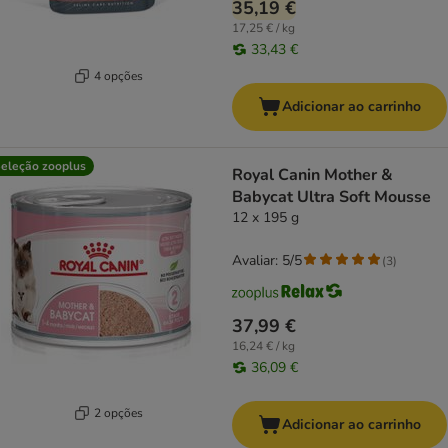
35,19 €
17,25 € / kg
33,43 €
4 opções
Adicionar ao carrinho
eleção zooplus
Royal Canin Mother &
Babycat Ultra Soft Mousse
12 x 195 g
Avaliar: 5/5
(
3
)
37,99 €
16,24 € / kg
36,09 €
2 opções
Adicionar ao carrinho