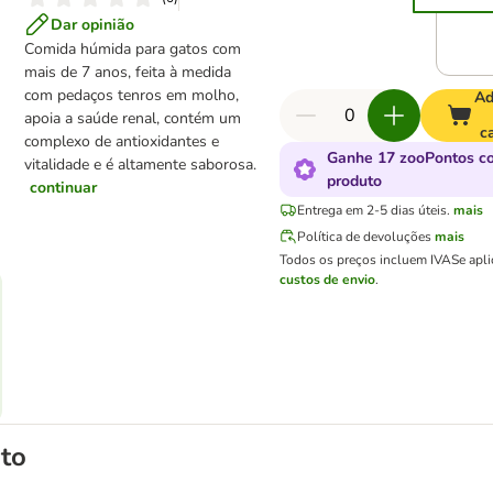
Dar opinião
Comida húmida para gatos com
mais de 7 anos, feita à medida
com pedaços tenros em molho,
Ad
apoia a saúde renal, contém um
c
complexo de antioxidantes e
Ganhe 17 zooPontos c
vitalidade e é altamente saborosa.
produto
continuar
Entrega em 2-5 dias úteis.
mais
Política de devoluções
mais
Todos os preços incluem IVA
Se apl
custos de envio
.
to