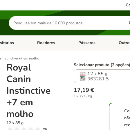
Co
Pesquisar
produtos
sitários
Roedores
Pássaros
Outro
de categoria: Dieta Vet.
Abrir menu de categoria: Antiparasitários
Abrir menu de categoria: Roed
Abrir me
 Instinctive +7 em molho
Royal
Selecionar produto (2 opções
12 x 85 g
Canin
363281.5
Instinctive
17,19 €
16,85 € / kg
+7 em
molho
Co
nã
12 x 85 g
re
(
0
)