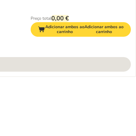
0,00 €
Preço total
Adicionar ambos ao
Adicionar ambos ao
carrinho
carrinho