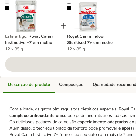
Royal Canin Instinctive +7 em molho
Royal Canin Indoor Sterilised 7+
Este artigo
:
Royal Canin
Royal Canin Indoor
Instinctive +7 em molho
Sterilised 7+ em molho
12 x 85 g
12 x 85 g
Descrição de produto
Composição
Quantidade recomen
Com a idade, os gatos têm requisitos dietéticos especiais. Royal 
complexo antioxidante único
que pode neutralizar os radicais liv
Os deliciosos pedaços de carne são
especialmente adaptados ao pe
Além disso, o teor equilibrado de fósforo pode promover e
apoiar 
Royal Canin Instinctive 7+ fornece ao seu gato com mais de 7 anos 