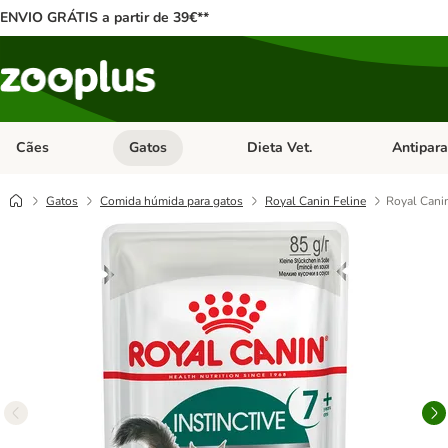
ENVIO GRÁTIS a partir de 39€**
Cães
Gatos
Dieta Vet.
Antipara
Abrir menu de categoria: Cães
Abrir menu de categoria: Gatos
Abrir menu 
Gatos
Comida húmida para gatos
Royal Canin Feline
Royal Canin