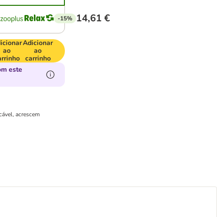
14,61 €
-15%
icionar
Adicionar
ao
ao
arrinho
carrinho
om este
icável, acrescem