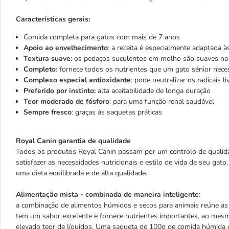
Características gerais:
Comida completa para gatos com mais de 7 anos
Apoio ao envelhecimento
: a receita é especialmente adaptada 
Textura suave:
os pedaços suculentos em molho são suaves nos 
Completo
: fornece todos os nutrientes que um gato sénior neces
Complexo especial antioxidante
: pode neutralizar os radicais li
Preferido por instinto:
alta aceitabilidade de longa duração
Teor moderado de fósforo
: para uma função renal saudável
Sempre fresco
: graças às saquetas práticas
Royal Canin garantia de qualidade
Todos os produtos Royal Canin passam por um controlo de qualida
satisfazer as necessidades nutricionais e estilo de vida de seu gat
uma dieta equilibrada e de alta qualidade.
Alimentação mista - combinada de maneira inteligente:
a combinação de alimentos húmidos e secos para animais reúne a
tem um sabor excelente e fornece nutrientes importantes, ao mes
elevado teor de líquidos. Uma saqueta de 100g de comida húmida c