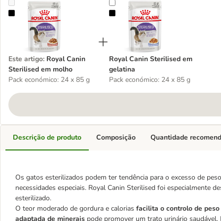
Royal Canin Sterilised em molho
Royal Canin Sterilised em gelatina
Este artigo
:
Royal Canin
Royal Canin Sterilised em
Sterilised em molho
gelatina
Pack económico: 24 x 85 g
Pack económico: 24 x 85 g
Descrição de produto
Composição
Quantidade recomen
Os gatos esterilizados podem ter tendência para o excesso de pes
necessidades especiais. Royal Canin Sterilised foi especialmente d
esterilizado.
O teor moderado de gordura e calorias
facilita o controlo de pes
adaptada de minerais
pode promover um trato urinário saudável