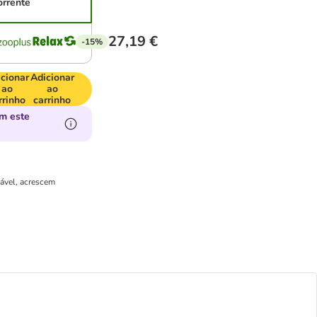
orrente
27,19 €
-15%
cionar
Adicionar
ao
ao
rrinho
carrinho
m este
cável, acrescem