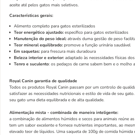
aceite até pelos gatos mais seletivos.
Características gerais:
Alimento completo para gatos esterilizados
Teor energético ajustado:
específico para gatos esterilizados
Manutenção do peso ideal:
através duma gestão de peso facilit
Teor mineral equilibrado:
promove a função urinária saudável
Em saquetas:
para frescura mais duradoura
Beleza interior e exterior:
adaptado às necessidades físicas dos
Tenro e suculento
: os pedaços de carne sabem bem e o molho aju
Royal Canin garantia de qualidade
Todos os produtos Royal Canin passam por um controlo de qualida
satisfazer as necessidades nutricionais e estilo de vida de seu gato
seu gato uma dieta equilibrada e de alta qualidade.
Alimentação mista - combinada de maneira inteligente:
a combinação de alimentos húmidos e secos para animais reúne a
tem um sabor excelente e fornece nutrientes importantes, ao mes
elevado teor de líquidos. Uma saqueta de 100g de comida húmida c