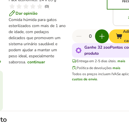
rec
(
0
)
Dar opinião
Comida húmida para gatos
esterilizados com mais de 1 ano
Adi
de idade, com pedaços
delicados que promovem um
ca
sistema urinário saudável e
Ganhe 32 zooPontos co
podem ajudar a manter um
produto
peso ideal, especialmente
Entrega em 2-5 dias úteis.
mais
saborosa.
continuar
Política de devoluções
mais
Todos os preços incluem IVA
Se apli
custos de envio
.
to