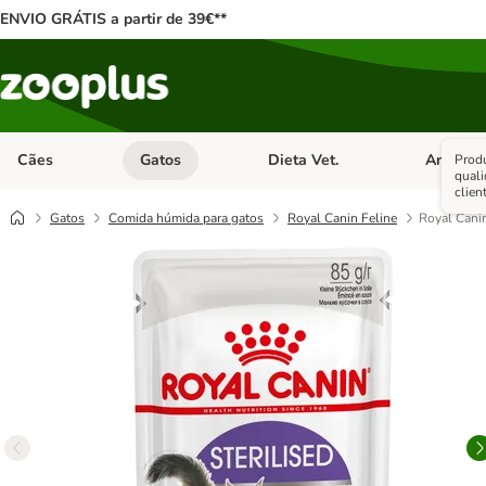
ENVIO GRÁTIS a partir de 39€**
Cães
Gatos
Dieta Vet.
Antipara
Produ
Abrir menu de categoria: Cães
Abrir menu de categoria: Gatos
Abrir menu 
qual
clien
Gatos
Comida húmida para gatos
Royal Canin Feline
Royal Cani