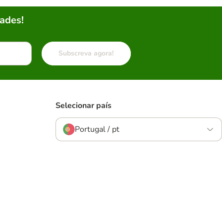
ades!
Subscreva agora!
Selecionar país
Portugal / pt