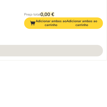
0,00 €
Preço total
Adicionar ambos ao
Adicionar ambos ao
carrinho
carrinho