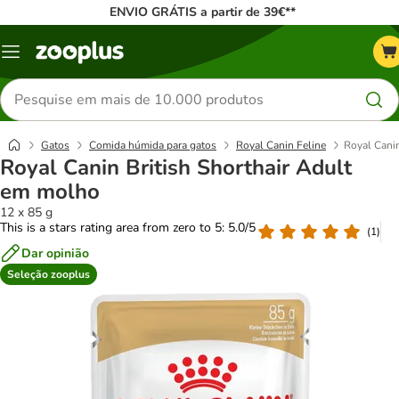
ENVIO GRÁTIS a partir de 39€**
Menu
Pesquisar
produtos
Gatos
Comida húmida para gatos
Royal Canin Feline
Royal Canin
Royal Canin British Shorthair Adult
em molho
12 x 85 g
This is a stars rating area from zero to 5: 5.0/5
(
1
)
Dar opinião
Seleção zooplus