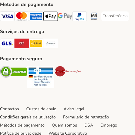
Métodos de pagamento
Transferência
Transferência P
Visa Payment Method
Mastercard Payment Method
American Express Payment Method
Apple Pay Payment Method
Google Pay Payment Method
PayPal Payment Method
Multibanco Payment Met
Serviços de entrega
GLS Shipping Method
CTTExpress Shipping Method
InPost Shipping Method
Paack Shipping Method
Pagamento seguro
Security
Security
Security
Contactos
Custos de envio
Aviso legal
Condições gerais de utilização
Formulário de retratação
Métodos de pagamento
Quem somos
DSA
Emprego
Política de privacidade
Website Corporativo