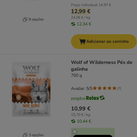
Preço individual
14,97 €
12,99 €
24,06 € / kg
8 opções
12,34 €
Adicionar ao carrinho
Wolf of Wilderness Pés de
galinha
700 g
Avaliar: 5/5
(
7
)
10,99 €
15,70 € / kg
10,44 €
3 opções