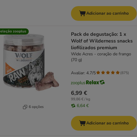
Adicionar ao carrinho
eleção zooplus
Pack de degustação: 1 x
Wolf of Wilderness snacks
liofilizados premium
Wide Acres - coração de frango
(70 g)
Avaliar: 4.7/5
(
875
)
6,99 €
99,86 € / kg
6,64 €
6 opções
Adicionar ao carrinho