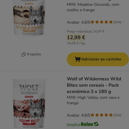
MINI: Meadow Grounds, com
coelho e frango
Avaliar: 4.6/5
(
554
)
Preço individual
14,97 €
12,99 €
24,06 € / kg
8 opções
Adicionar ao carrinho
Wolf of Wilderness Wild
Bites sem cereais - Pack
económico 3 x 180 g
MINI: High Valley, com vaca e
frango
Avaliar: 4.6/5
(
554
)