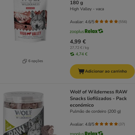
180 g
High Valley - vaca
Avaliar: 4.6/5
(
556
)
4,99 €
27,72 € / kg
4,74 €
6 opções
Adicionar ao carrinho
Wolf of Wilderness RAW
Snacks liofilizados - Pack
económico
Pulmão de cordeiro (200 g)
Avaliar: 4.8/5
(
37
)