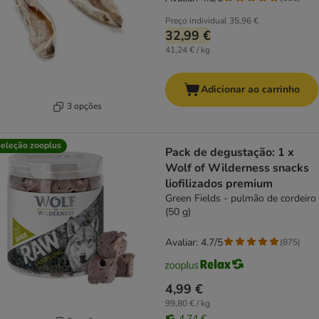
Preço individual
35,96 €
32,99 €
41,24 € / kg
Adicionar ao carrinho
3 opções
eleção zooplus
Pack de degustação: 1 x
Wolf of Wilderness snacks
liofilizados premium
Green Fields - pulmão de cordeiro
(50 g)
Avaliar: 4.7/5
(
875
)
4,99 €
99,80 € / kg
4,74 €