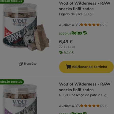
eleção zooplus
Wolf of Wilderness - RAW
snacks liofilizados
Fígado de vaca (90 g)
Avaliar: 4.8/5
(
775
)
6,49 €
72,11 € / kg
6,17 €
5 opções
Adicionar ao carrinho
eleção zooplus
Wolf of Wilderness - RAW
snacks liofilizados
NOVO: pescoço de pato (90 g)
Avaliar: 4.8/5
(
775
)