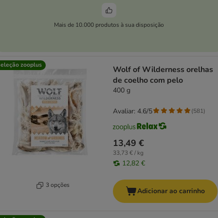
Mais de 10.000 produtos à sua disposição
eleção zooplus
Wolf of Wilderness orelhas
de coelho com pelo
400 g
Avaliar: 4.6/5
(
581
)
13,49 €
33,73 € / kg
12,82 €
3 opções
Adicionar ao carrinho