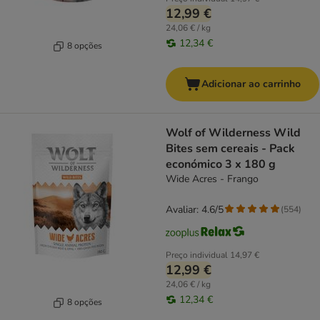
12,99 €
24,06 € / kg
12,34 €
8 opções
Adicionar ao carrinho
Wolf of Wilderness Wild
Bites sem cereais - Pack
económico 3 x 180 g
Wide Acres - Frango
Avaliar: 4.6/5
(
554
)
Preço individual
14,97 €
12,99 €
24,06 € / kg
12,34 €
8 opções