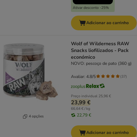
Ativar desconto -25%
Adicionar ao carrinho
Wolf of Wilderness RAW
Snacks liofilizados - Pack
económico
NOVO: pescoço de pato (360 g)
Avaliar: 4.8/5
(
37
)
Preço individual
25,96 €
23,99 €
66,64 € / kg
22,79 €
4 opções
Adicionar ao carrinho