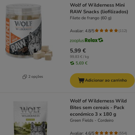
Wolf of Wilderness Mini
RAW Snacks (liofilizados)
Filete de frango (60 g)
Avaliar: 4.8/5
(
112
)
5,99 €
99,83 € / kg
5,69 €
2 opções
Adicionar ao carrinho
Wolf of Wilderness Wild
Bites sem cereais - Pack
económico 3 x 180 g
Green Fields - Cordeiro
Avaliar: 4.6/5
(
554
)