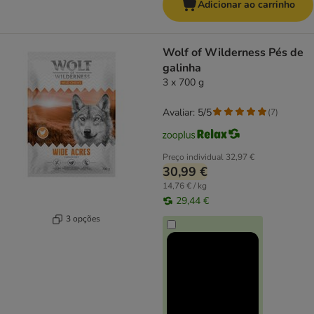
Adicionar ao carrinho
Wolf of Wilderness Pés de
galinha
3 x 700 g
Avaliar: 5/5
(
7
)
Preço individual
32,97 €
30,99 €
14,76 € / kg
29,44 €
3 opções