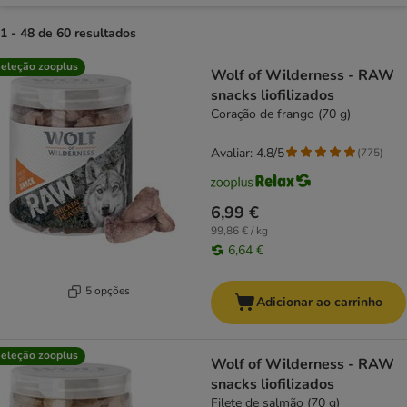
1 - 48 de 60 resultados
product items have been changed
eleção zooplus
Wolf of Wilderness - RAW
snacks liofilizados
Coração de frango (70 g)
Avaliar: 4.8/5
(
775
)
6,99 €
99,86 € / kg
6,64 €
5 opções
Adicionar ao carrinho
eleção zooplus
Wolf of Wilderness - RAW
snacks liofilizados
Filete de salmão (70 g)