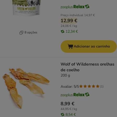
Preço individual
14,97 €
12,99 €
24,06 € / kg
12,34 €
8 opções
Adicionar ao carrinho
Wolf of Wilderness orelhas
de coelho
200 g
Avaliar: 5/5
(
1
)
8,99 €
44,95 € / kg
8,54 €