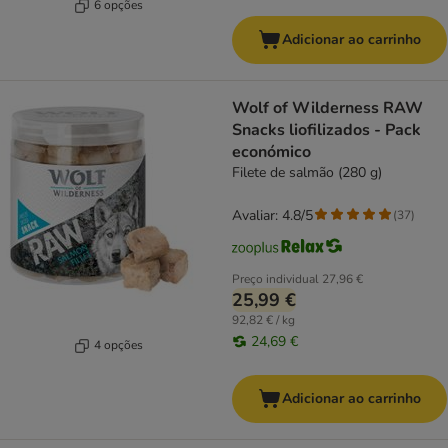
6 opções
Adicionar ao carrinho
Wolf of Wilderness RAW
Snacks liofilizados - Pack
económico
Filete de salmão (280 g)
Avaliar: 4.8/5
(
37
)
Preço individual
27,96 €
25,99 €
92,82 € / kg
24,69 €
4 opções
Adicionar ao carrinho