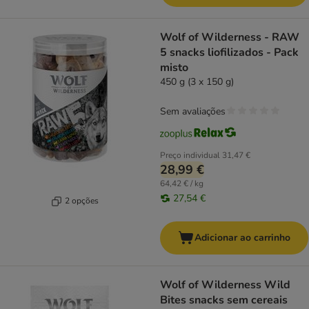
Wolf of Wilderness - RAW
5 snacks liofilizados - Pack
misto
450 g (3 x 150 g)
Sem avaliações
Preço individual
31,47 €
28,99 €
64,42 € / kg
27,54 €
2 opções
Adicionar ao carrinho
Wolf of Wilderness Wild
Bites snacks sem cereais