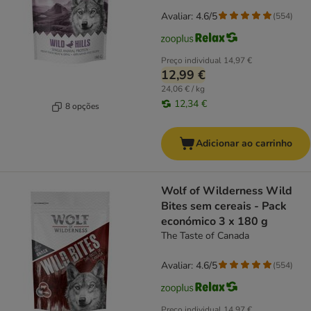
Avaliar: 4.6/5
(
554
)
Preço individual
14,97 €
12,99 €
24,06 € / kg
12,34 €
8 opções
Adicionar ao carrinho
Wolf of Wilderness Wild
Bites sem cereais - Pack
económico 3 x 180 g
The Taste of Canada
Avaliar: 4.6/5
(
554
)
Preço individual
14,97 €