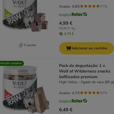
Avaliar: 4.8/5
(
775
)
4,99 €
99,80 € / kg
4,74 €
5 opções
Adicionar ao carrinho
eleção zooplus
Pack de degustação: 1 x
Wolf of Wilderness snacks
liofilizados premium
High Valley - fígado de vaca (90 g)
Avaliar: 4.7/5
(
875
)
6,49 €