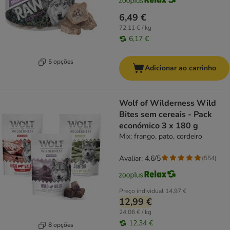
6,49 €
72,11 € / kg
6,17 €
5 opções
Adicionar ao carrinho
Wolf of Wilderness Wild
Bites sem cereais - Pack
económico 3 x 180 g
Mix: frango, pato, cordeiro
Avaliar: 4.6/5
(
554
)
Preço individual
14,97 €
12,99 €
24,06 € / kg
12,34 €
8 opções