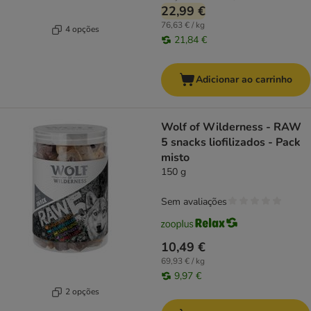
22,99 €
76,63 € / kg
4 opções
21,84 €
Adicionar ao carrinho
Wolf of Wilderness - RAW
5 snacks liofilizados - Pack
misto
150 g
Sem avaliações
10,49 €
69,93 € / kg
9,97 €
2 opções