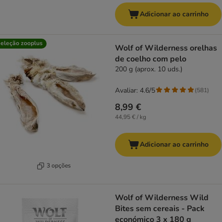
Adicionar ao carrinho
eleção zooplus
Wolf of Wilderness orelhas
de coelho com pelo
200 g (aprox. 10 uds.)
Avaliar: 4.6/5
(
581
)
8,99 €
44,95 € / kg
Adicionar ao carrinho
3 opções
Wolf of Wilderness Wild
Bites sem cereais - Pack
económico 3 x 180 g