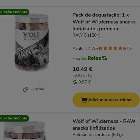
eleção zooplus
Pack de degustação: 1 x
Wolf of Wilderness snacks
liofilizados premium
RAW 5 (150 g)
Avaliar: 4.7/5
(
875
)
10,49 €
69,93 € / kg
9,97 €
6 opções
Adicionar ao carrinho
eleção zooplus
Wolf of Wilderness - RAW
snacks liofilizados
Pulmão de cordeiro (50 g)