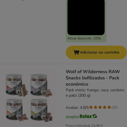
Ativar desconto -25%
Adicionar ao carrinho
Wolf of Wilderness RAW
Snacks liofilizados - Pack
económico
Pack misto: frango, vaca, cordeiro
e pato (300 g)
Avaliar: 4.8/5
(
37
)
Preço individual
24,96 €