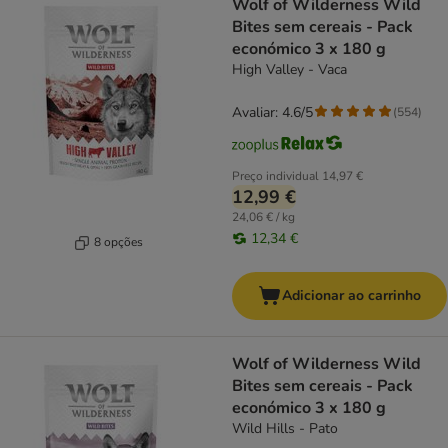
Wolf of Wilderness Wild
Bites sem cereais - Pack
económico 3 x 180 g
High Valley - Vaca
Avaliar: 4.6/5
(
554
)
Preço individual
14,97 €
12,99 €
24,06 € / kg
12,34 €
8 opções
Adicionar ao carrinho
Wolf of Wilderness Wild
Bites sem cereais - Pack
económico 3 x 180 g
Wild Hills - Pato