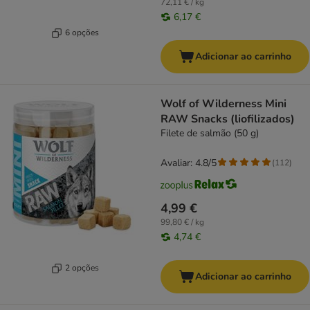
72,11 € / kg
6,17 €
6 opções
Adicionar ao carrinho
Wolf of Wilderness Mini
RAW Snacks (liofilizados)
Filete de salmão (50 g)
Avaliar: 4.8/5
(
112
)
4,99 €
99,80 € / kg
4,74 €
2 opções
Adicionar ao carrinho