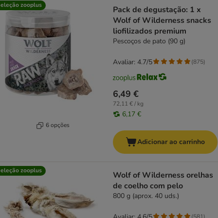
eleção zooplus
Pack de degustação: 1 x
Wolf of Wilderness snacks
liofilizados premium
Pescoços de pato (90 g)
Avaliar: 4.7/5
(
875
)
6,49 €
72,11 € / kg
6,17 €
6 opções
Adicionar ao carrinho
eleção zooplus
Wolf of Wilderness orelhas
de coelho com pelo
800 g (aprox. 40 uds.)
Avaliar: 4.6/5
(
581
)