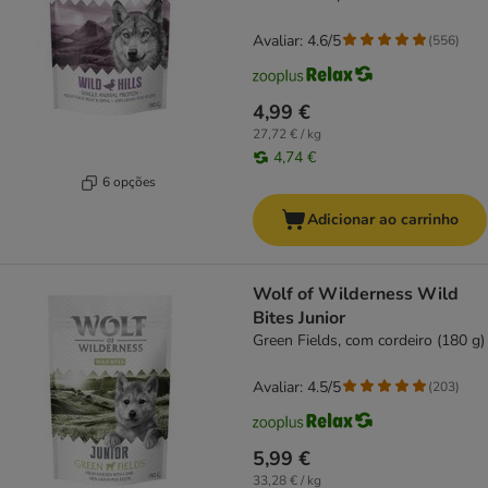
Avaliar: 4.6/5
(
556
)
4,99 €
27,72 € / kg
4,74 €
6 opções
Adicionar ao carrinho
Wolf of Wilderness Wild
Bites Junior
Green Fields, com cordeiro (180 g)
Avaliar: 4.5/5
(
203
)
5,99 €
33,28 € / kg