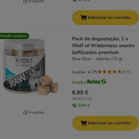
6 opções
Adicionar ao carrinho
eleção zooplus
Pack de degustação: 1 x
Wolf of Wilderness snacks
liofilizados premium
Blue River - salmão (70 g)
Avaliar: 4.7/5
(
875
)
6,99 €
99,86 € / kg
6,64 €
6 opções
Adicionar ao carrinho