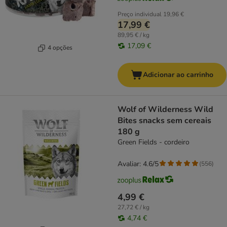
Preço individual
19,96 €
17,99 €
89,95 € / kg
17,09 €
4 opções
Adicionar ao carrinho
Wolf of Wilderness Wild
Bites snacks sem cereais
180 g
Green Fields - cordeiro
Avaliar: 4.6/5
(
556
)
4,99 €
27,72 € / kg
4,74 €