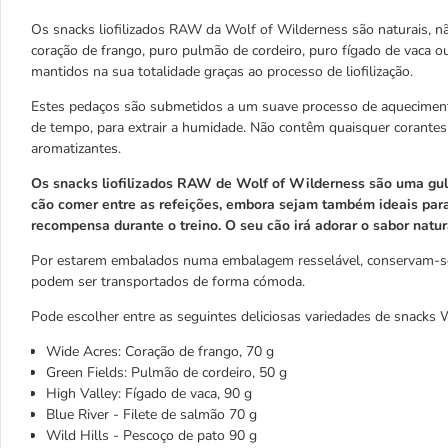
Os snacks liofilizados RAW da Wolf of Wilderness são naturais, 
coração de frango, puro pulmão de cordeiro, puro fígado de vaca ou
mantidos na sua totalidade graças ao processo de liofilização.
Estes pedaços são submetidos a um suave processo de aquecimen
de tempo, para extrair a humidade. Não contêm quaisquer corantes
aromatizantes.
Os snacks liofilizados RAW de Wolf of Wilderness são uma gu
cão comer entre as refeições, embora sejam também ideais pa
recompensa durante o treino. O seu cão irá adorar o sabor natura
Por estarem embalados numa embalagem resselável, conservam-s
podem ser transportados de forma cómoda.
Pode escolher entre as seguintes deliciosas variedades de snacks 
Wide Acres: Coração de frango, 70 g
Green Fields: Pulmão de cordeiro, 50 g
High Valley: Fígado de vaca, 90 g
Blue River - Filete de salmão 70 g
Wild Hills - Pescoço de pato 90 g