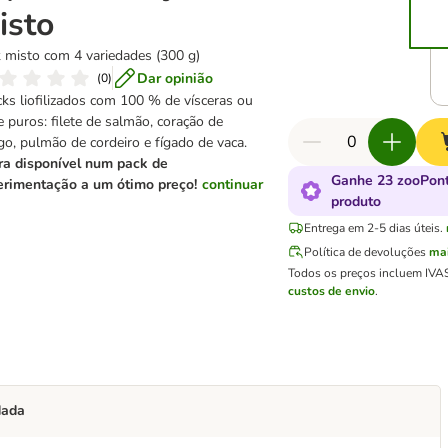
isto
 misto com 4 variedades (300 g)
Dar opinião
(
0
)
ks liofilizados com 100 % de vísceras ou
e puros: filete de salmão, coração de
go, pulmão de cordeiro e fígado de vaca.
a disponível num pack de
Ganhe 23 zooPont
erimentação a um ótimo preço!
continuar
produto
Entrega em 2-5 dias úteis.
Política de devoluções
ma
Todos os preços incluem IVA
custos de envio
.
dada