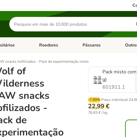
Co
Pesquisar
produtos
sitários
Roedores
Pássaros
Outro
de categoria: Dieta Vet.
Abrir menu de categoria: Antiparasitários
Abrir menu de categoria: Roed
Abrir me
W snacks liofilizados - Pack de experimentação misto
olf of
Pack misto com
g)
ilderness
601911.1
AW snacks
-7.89%
Preço individual
24,9
ofilizados -
22,99 €
76,63 € / kg
ack de
xperimentação