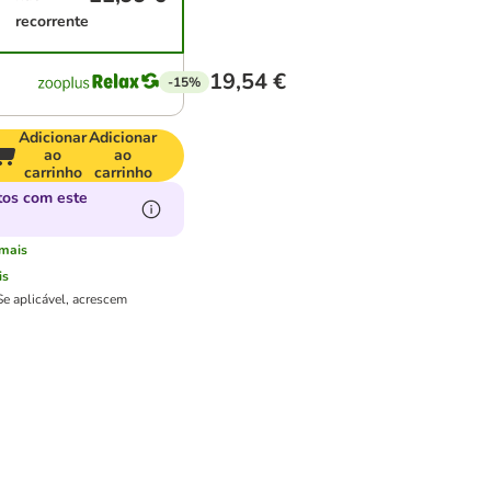
recorrente
19,54 €
-15%
Adicionar
Adicionar
ao
ao
carrinho
carrinho
os com este
mais
is
Se aplicável, acrescem