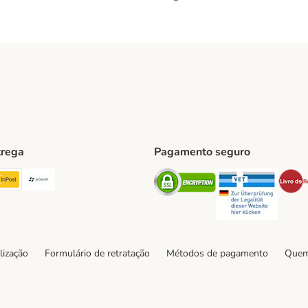
trega
Pagamento seguro
ping Method
TExpress Shipping Method
InPost Shipping Method
Paack Shipping Method
Security
Securit
hod
lização
Formulário de retratação
Métodos de pagamento
Quem