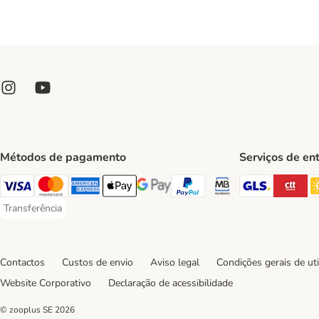
Métodos de pagamento
Serviços de en
GLS Ship
CT
Visa Payment Method
Mastercard Payment Method
American Express Payment Method
Apple Pay Payment Method
Google Pay Payment Method
PayPal Payment Method
Multibanco Payment Met
Transferência
Transferência Payment Method
Contactos
Custos de envio
Aviso legal
Condições gerais de uti
Website Corporativo
Declaração de acessibilidade
© zooplus SE
2026