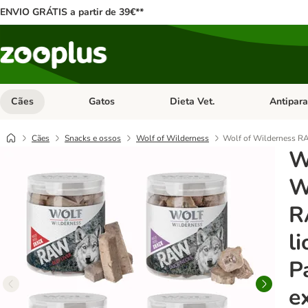
ENVIO GRÁTIS a partir de 39€**
Cães
Gatos
Dieta Vet.
Antipara
Abrir menu de categoria: Cães
Abrir menu de categoria: Gatos
Abrir menu 
Cães
Snacks e ossos
Wolf of Wilderness
Wolf of Wilderness RA
W
W
R
li
P
e