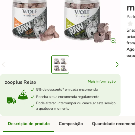
m
Pack
Snac
peix
fran
Agor
exp
zooplus Relax
Mais informação
5% de desconto* em cada encomenda
Receba a sua encomenda regularmente
Pode alterar, interromper ou cancelar este serviço
a qualquer momento
Descrição de produto
Composição
Quantidade recomen