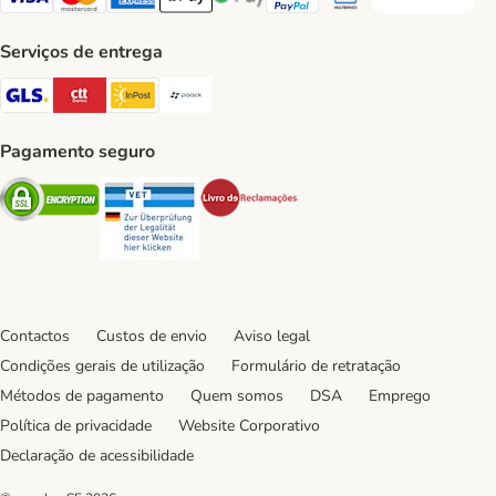
Transferência P
Visa Payment Method
Mastercard Payment Method
American Express Payment Method
Apple Pay Payment Method
Google Pay Payment Method
PayPal Payment Method
Multibanco Payment Met
Serviços de entrega
GLS Shipping Method
CTTExpress Shipping Method
InPost Shipping Method
Paack Shipping Method
Pagamento seguro
Security
Security
Security
Contactos
Custos de envio
Aviso legal
Condições gerais de utilização
Formulário de retratação
Métodos de pagamento
Quem somos
DSA
Emprego
Política de privacidade
Website Corporativo
Declaração de acessibilidade