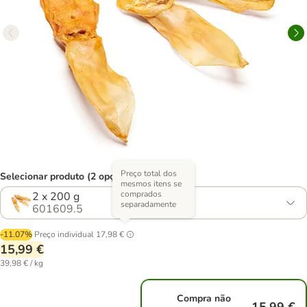
Preço total dos
Selecionar produto (2 opções)
mesmos itens se
comprados
2 x 200 g
separadamente
601609.5
-11.07%
Preço individual
17,98 €
15,99 €
39,98 € / kg
Compra não