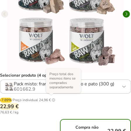
Preço total dos
Selecionar produto (4 opções)
mesmos itens se
comprados
Pack misto: frango, vaca, cordeiro e pato (300 g)
separadamente
601662.9
-7.89%
Preço individual
24,96 €
22,99 €
76,63 € / kg
Compra não