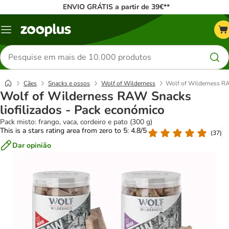
ENVIO GRÁTIS a partir de 39€**
Menu
Pesquisar
produtos
Cães
Snacks e ossos
Wolf of Wilderness
Wolf of Wilderness RA
Wolf of Wilderness RAW Snacks
liofilizados - Pack económico
Pack misto: frango, vaca, cordeiro e pato (300 g)
This is a stars rating area from zero to 5: 4.8/5
(
37
)
Dar opinião