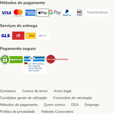
Métodos de pagamento
Transferência
Transferência P
Visa Payment Method
Mastercard Payment Method
American Express Payment Method
Apple Pay Payment Method
Google Pay Payment Method
PayPal Payment Method
Multibanco Payment Met
Serviços de entrega
GLS Shipping Method
CTTExpress Shipping Method
InPost Shipping Method
Paack Shipping Method
Pagamento seguro
Security
Security
Security
Contactos
Custos de envio
Aviso legal
Condições gerais de utilização
Formulário de retratação
Métodos de pagamento
Quem somos
DSA
Emprego
Política de privacidade
Website Corporativo