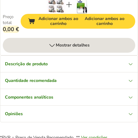
Preço
Adicionar ambos ao
Adicionar ambos ao
total
carrinho
carrinho
0,00 €
Mostrar detalhes
Descrição de produto
Quantidade recomendada
Componentes analíticos
Opiniões
*PVR = Preço de Venda Recomendado **
Ver condições