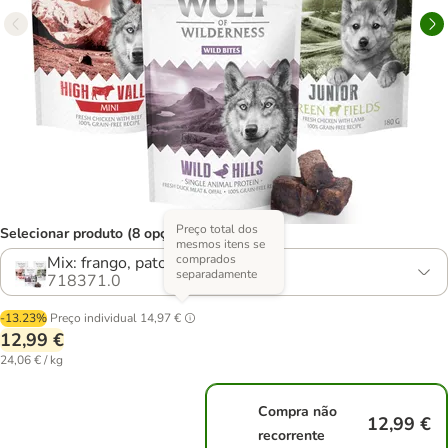
Preço total dos
Selecionar produto (8 opções)
mesmos itens se
comprados
Mix: frango, pato, cordeiro
separadamente
718371.0
-13.23%
Preço individual
14,97 €
12,99 €
24,06 € / kg
Compra não
12,99 €
recorrente