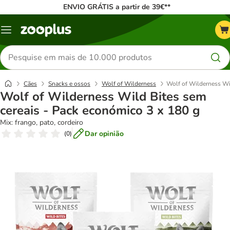
ENVIO GRÁTIS a partir de 39€**
Menu
Pesquisar
produtos
Cães
Snacks e ossos
Wolf of Wilderness
Wolf of Wilderness Wil
Wolf of Wilderness Wild Bites sem
cereais - Pack económico 3 x 180 g
Mix: frango, pato, cordeiro
Dar opinião
(
0
)