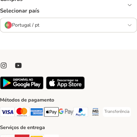
Selecionar país
Portugal / pt
Métodos de pagamento
Transferência
Transferência P
Visa Payment Method
Mastercard Payment Method
American Express Payment Method
Apple Pay Payment Method
Google Pay Payment Method
PayPal Payment Method
Multibanco Payment Met
Serviços de entrega