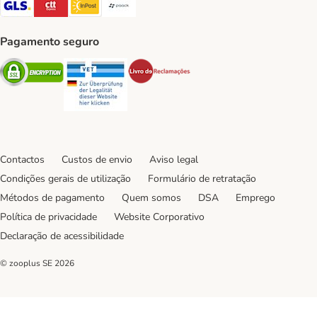
GLS Shipping Method
CTTExpress Shipping Method
InPost Shipping Method
Paack Shipping Method
Pagamento seguro
Security
Security
Security
Contactos
Custos de envio
Aviso legal
Condições gerais de utilização
Formulário de retratação
Métodos de pagamento
Quem somos
DSA
Emprego
Política de privacidade
Website Corporativo
Declaração de acessibilidade
© zooplus SE
2026