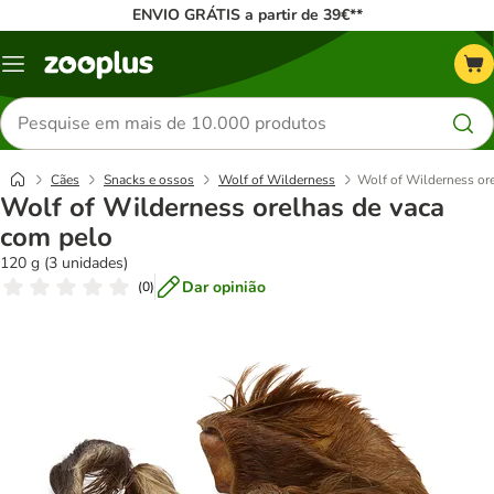
ENVIO GRÁTIS a partir de 39€**
Menu
Pesquisar
produtos
Cães
Snacks e ossos
Wolf of Wilderness
Wolf of Wilderness or
Wolf of Wilderness orelhas de vaca
com pelo
120 g (3 unidades)
Dar opinião
(
0
)