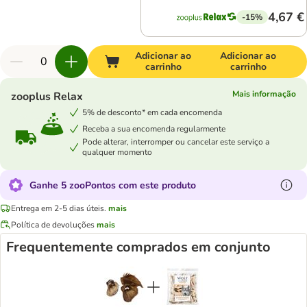
4,67 €
-15%
Adicionar ao
Adicionar ao
carrinho
carrinho
Mais informação
zooplus Relax
5% de desconto* em cada encomenda
Receba a sua encomenda regularmente
Pode alterar, interromper ou cancelar este serviço a
qualquer momento
Ganhe 5 zooPontos com este produto
Entrega em 2-5 dias úteis.
mais
Política de devoluções
mais
Frequentemente comprados em conjunto