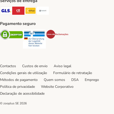
Serviços de entrega
GLS Shipping Method
CTTExpress Shipping Method
InPost Shipping Method
Paack Shipping Method
Pagamento seguro
Security
Security
Security
Contactos
Custos de envio
Aviso legal
Condições gerais de utilização
Formulário de retratação
Métodos de pagamento
Quem somos
DSA
Emprego
Política de privacidade
Website Corporativo
Declaração de acessibilidade
© zooplus SE
2026