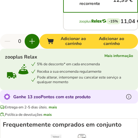
12,99 €
recorrente
11,04 
-15%
Adicionar ao
Adicionar ao
carrinho
carrinho
Mais informação
zooplus Relax
5% de desconto* em cada encomenda
Receba a sua encomenda regularmente
Pode alterar, interromper ou cancelar este serviço a
qualquer momento
Ganhe 13 zooPontos com este produto
Entrega em 2-5 dias úteis.
mais
Política de devoluções
mais
Frequentemente comprados em conjunto