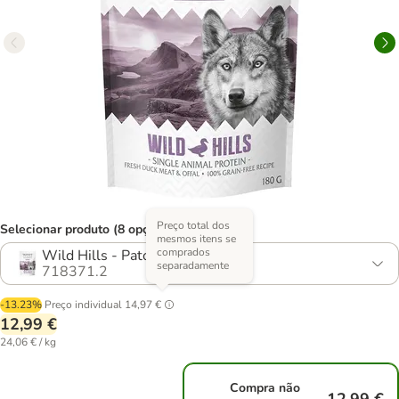
Preço total dos
Selecionar produto (8 opções)
mesmos itens se
comprados
Wild Hills - Pato
separadamente
718371.2
-13.23%
Preço individual
14,97 €
12,99 €
24,06 € / kg
Compra não