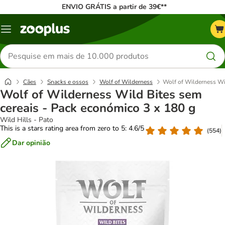
ENVIO GRÁTIS a partir de 39€**
Menu
Pesquisar
produtos
Cães
Snacks e ossos
Wolf of Wilderness
Wolf of Wilderness Wil
Wolf of Wilderness Wild Bites sem
cereais - Pack económico 3 x 180 g
Wild Hills - Pato
This is a stars rating area from zero to 5: 4.6/5
(
554
)
Dar opinião