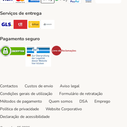
Transferência P
Visa Payment Method
Mastercard Payment Method
American Express Payment Method
Apple Pay Payment Method
Google Pay Payment Method
PayPal Payment Method
Multibanco Payment Met
Serviços de entrega
GLS Shipping Method
CTTExpress Shipping Method
InPost Shipping Method
Paack Shipping Method
Pagamento seguro
Security
Security
Security
Contactos
Custos de envio
Aviso legal
Condições gerais de utilização
Formulário de retratação
Métodos de pagamento
Quem somos
DSA
Emprego
Política de privacidade
Website Corporativo
Declaração de acessibilidade