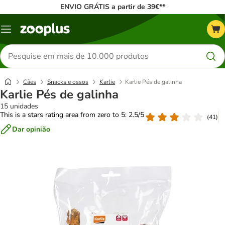
ENVIO GRÁTIS a partir de 39€**
Menu
Pesquisar
produtos
Cães
Snacks e ossos
Karlie
Karlie Pés de galinha
Karlie Pés de galinha
15 unidades
This is a stars rating area from zero to 5: 2.5/5
(
41
)
Dar opinião