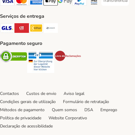
Transferência
Transferência P
Visa Payment Method
Mastercard Payment Method
American Express Payment Method
Apple Pay Payment Method
Google Pay Payment Method
PayPal Payment Method
Multibanco Payment Met
Serviços de entrega
GLS Shipping Method
CTTExpress Shipping Method
InPost Shipping Method
Paack Shipping Method
Pagamento seguro
Security
Security
Security
Contactos
Custos de envio
Aviso legal
Condições gerais de utilização
Formulário de retratação
Métodos de pagamento
Quem somos
DSA
Emprego
Política de privacidade
Website Corporativo
Declaração de acessibilidade