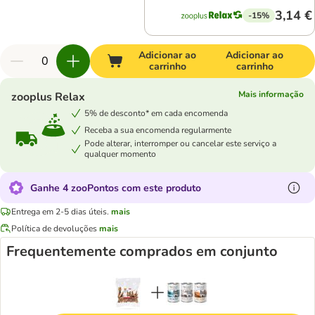
3,14 €
-15%
Adicionar ao
Adicionar ao
carrinho
carrinho
Mais informação
zooplus Relax
5% de desconto* em cada encomenda
Receba a sua encomenda regularmente
Pode alterar, interromper ou cancelar este serviço a
qualquer momento
Ganhe 4 zooPontos com este produto
Entrega em 2-5 dias úteis.
mais
Política de devoluções
mais
Frequentemente comprados em conjunto