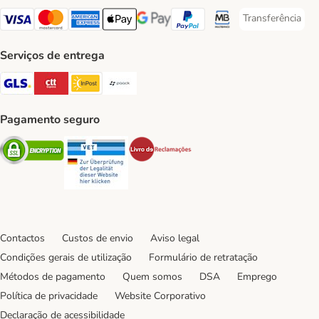
Transferência
Transferência P
Visa Payment Method
Mastercard Payment Method
American Express Payment Method
Apple Pay Payment Method
Google Pay Payment Method
PayPal Payment Method
Multibanco Payment Met
Serviços de entrega
GLS Shipping Method
CTTExpress Shipping Method
InPost Shipping Method
Paack Shipping Method
Pagamento seguro
Security
Security
Security
Contactos
Custos de envio
Aviso legal
Condições gerais de utilização
Formulário de retratação
Métodos de pagamento
Quem somos
DSA
Emprego
Política de privacidade
Website Corporativo
Declaração de acessibilidade