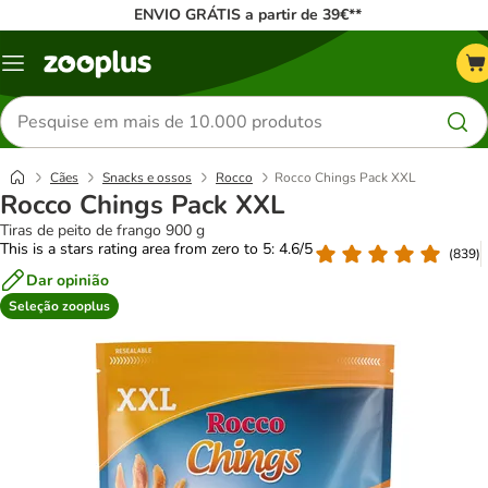
ENVIO GRÁTIS a partir de 39€**
Menu
Pesquisar
produtos
Cães
Snacks e ossos
Rocco
Rocco Chings Pack XXL
Rocco Chings Pack XXL
Tiras de peito de frango 900 g
This is a stars rating area from zero to 5: 4.6/5
(
839
)
Dar opinião
Seleção zooplus