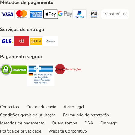
Métodos de pagamento
Transferência
Transferência P
Visa Payment Method
Mastercard Payment Method
American Express Payment Method
Apple Pay Payment Method
Google Pay Payment Method
PayPal Payment Method
Multibanco Payment Met
Serviços de entrega
GLS Shipping Method
CTTExpress Shipping Method
InPost Shipping Method
Paack Shipping Method
Pagamento seguro
Security
Security
Security
Contactos
Custos de envio
Aviso legal
Condições gerais de utilização
Formulário de retratação
Métodos de pagamento
Quem somos
DSA
Emprego
Política de privacidade
Website Corporativo