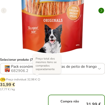
Preço total dos
Selecionar produto (7 opções)
mesmos itens se
comprados
Pack económico: 2 x 900 g Tiras de peito de frango
separadamente
682906.2
-3%
Preço individual
32,98 €
31,99 €
17,77 € / kg
Compra não
31,99 €