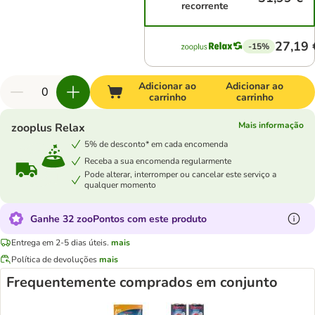
recorrente
27,19 
-15%
Adicionar ao
Adicionar ao
carrinho
carrinho
Mais informação
zooplus Relax
5% de desconto* em cada encomenda
Receba a sua encomenda regularmente
Pode alterar, interromper ou cancelar este serviço a
qualquer momento
Ganhe 32 zooPontos com este produto
Entrega em 2-5 dias úteis.
mais
Política de devoluções
mais
Frequentemente comprados em conjunto