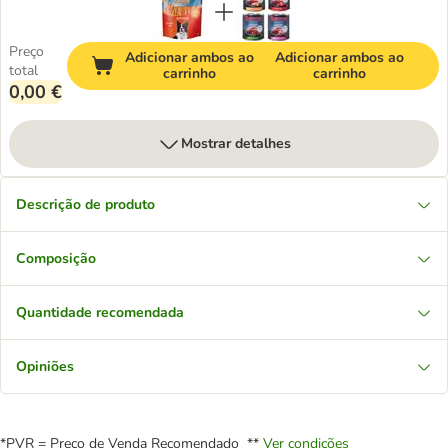
Preço
Adicionar ambos ao
Adicionar ambos ao
total
carrinho
carrinho
0,00 €
Mostrar detalhes
Descrição de produto
Composição
Quantidade recomendada
Opiniões
*PVR = Preço de Venda Recomendado **
Ver condições