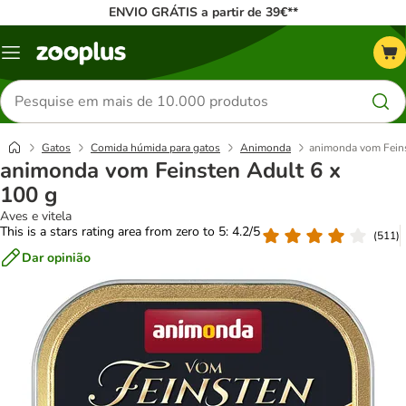
ENVIO GRÁTIS a partir de 39€**
Menu
Pesquisar
produtos
Gatos
Comida húmida para gatos
Animonda
animonda vom Feins
animonda vom Feinsten Adult 6 x
100 g
Aves e vitela
This is a stars rating area from zero to 5: 4.2/5
(
511
)
Dar opinião