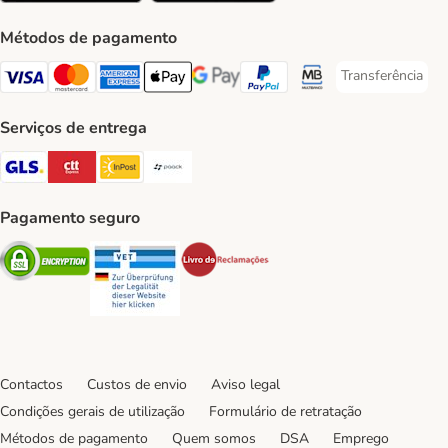
Métodos de pagamento
Transferência
Transferência P
Visa Payment Method
Mastercard Payment Method
American Express Payment Method
Apple Pay Payment Method
Google Pay Payment Method
PayPal Payment Method
Multibanco Payment Met
Serviços de entrega
GLS Shipping Method
CTTExpress Shipping Method
InPost Shipping Method
Paack Shipping Method
Pagamento seguro
Security
Security
Security
Contactos
Custos de envio
Aviso legal
Condições gerais de utilização
Formulário de retratação
Métodos de pagamento
Quem somos
DSA
Emprego