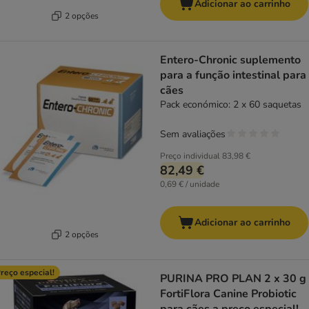
Adicionar ao carrinho
2 opções
Entero-Chronic suplemento
para a função intestinal para
cães
Pack económico: 2 x 60 saquetas
Sem avaliações
Preço individual
83,98 €
82,49 €
0,69 € / unidade
Adicionar ao carrinho
2 opções
reço especial!
PURINA PRO PLAN 2 x 30 g
FortiFlora Canine Probiotic