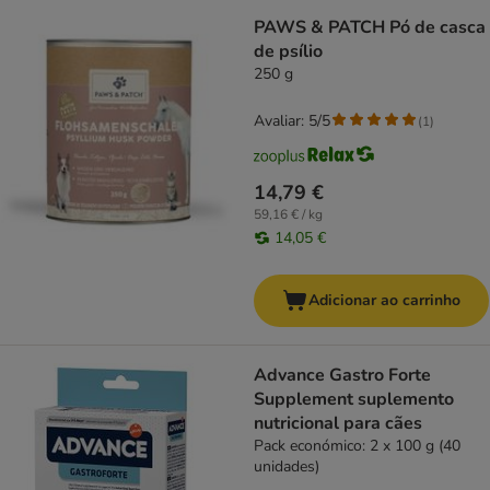
PAWS & PATCH Pó de casca
de psílio
250 g
Avaliar: 5/5
(
1
)
14,79 €
59,16 € / kg
14,05 €
Adicionar ao carrinho
Advance Gastro Forte
Supplement suplemento
nutricional para cães
Pack económico: 2 x 100 g (40
unidades)