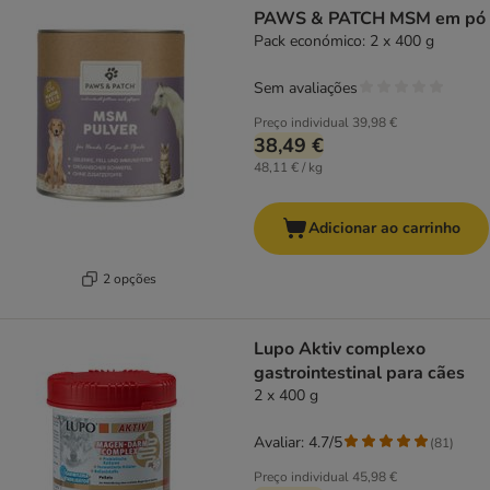
PAWS & PATCH MSM em pó
Pack económico: 2 x 400 g
Sem avaliações
Preço individual
39,98 €
38,49 €
48,11 € / kg
Adicionar ao carrinho
2 opções
Lupo Aktiv complexo
gastrointestinal para cães
2 x 400 g
Avaliar: 4.7/5
(
81
)
Preço individual
45,98 €