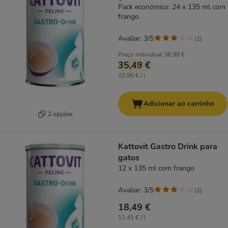
Pack económico: 24 x 135 ml com
frango
Avaliar: 3/5
(
2
)
Preço individual
36,98 €
35,49 €
10,95 € / l
Adicionar ao carrinho
2 opções
Kattovit Gastro Drink para
gatos
12 x 135 ml com frango
Avaliar: 3/5
(
2
)
18,49 €
11,41 € / l