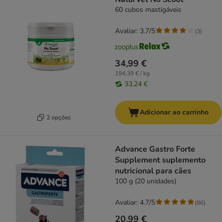
60 cubos mastigáveis
Avaliar: 3.7/5
(
3
)
34,99 €
194,39 € / kg
33,24 €
Adicionar ao carrinho
2 opções
Advance Gastro Forte
Supplement suplemento
nutricional para cães
100 g (20 unidades)
Avaliar: 4.7/5
(
86
)
20,99 €