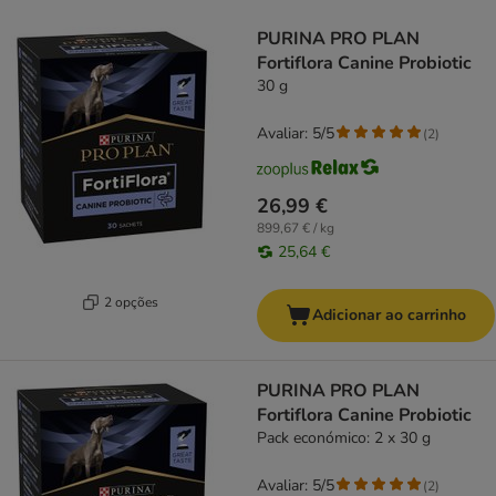
product items have been changed
PURINA PRO PLAN
Fortiflora Canine Probiotic
30 g
Avaliar: 5/5
(
2
)
26,99 €
899,67 € / kg
25,64 €
2 opções
Adicionar ao carrinho
PURINA PRO PLAN
Fortiflora Canine Probiotic
Pack económico: 2 x 30 g
Avaliar: 5/5
(
2
)