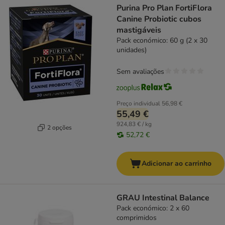
Purina Pro Plan FortiFlora
Canine Probiotic cubos
mastigáveis
Pack económico: 60 g (2 x 30
unidades)
Sem avaliações
Preço individual
56,98 €
55,49 €
924,83 € / kg
2 opções
52,72 €
Adicionar ao carrinho
GRAU Intestinal Balance
Pack económico: 2 x 60
comprimidos