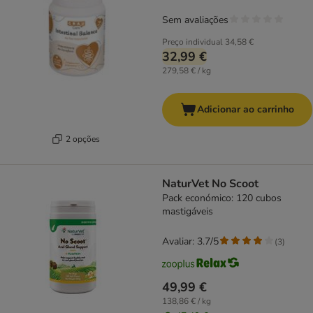
Sem avaliações
Preço individual
34,58 €
32,99 €
279,58 € / kg
Adicionar ao carrinho
2 opções
NaturVet No Scoot
Pack económico: 120 cubos
mastigáveis
Avaliar: 3.7/5
(
3
)
49,99 €
138,86 € / kg