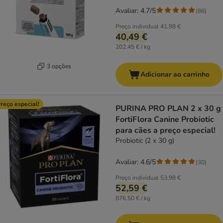
Avaliar: 4.7/5
(
86
)
Preço individual
41,98 €
40,49 €
202,45 € / kg
3 opções
Adicionar ao carrinho
reço especial!
PURINA PRO PLAN 2 x 30 g
FortiFlora Canine Probiotic
para cães a preço especial!
Probiotic (2 x 30 g)
Avaliar: 4.6/5
(
30
)
Preço individual
53,98 €
52,59 €
876,50 € / kg