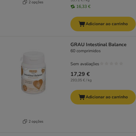
53,72 € / kg
2 opções
16,33 €
Adicionar ao carrinho
GRAU Intestinal Balance
60 comprimidos
Sem avaliações
17,29 €
293,05 € / kg
Adicionar ao carrinho
2 opções