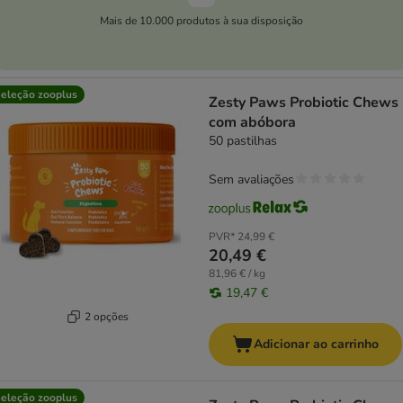
Mais de 10.000 produtos à sua disposição
eleção zooplus
Zesty Paws Probiotic Chews
com abóbora
50 pastilhas
Sem avaliações
PVR*
24,99 €
20,49 €
81,96 € / kg
19,47 €
2 opções
Adicionar ao carrinho
eleção zooplus