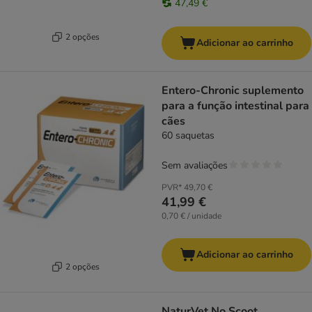
47,49 €
2 opções
Adicionar ao carrinho
Entero-Chronic suplemento
para a função intestinal para
cães
60 saquetas
Sem avaliações
PVR*
49,70 €
41,99 €
0,70 € / unidade
Adicionar ao carrinho
2 opções
NaturVet No Scoot