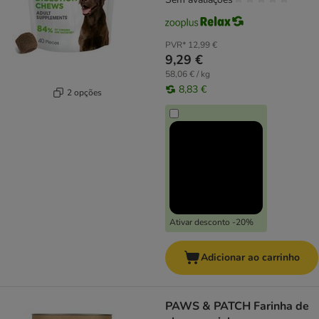
PVR*
12,99 €
9,29 €
58,06 € / kg
8,83 €
2 opções
Ativar desconto -20%
Adicionar ao carrinho
PAWS & PATCH Farinha de