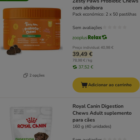
Zesty Paws Probiotic Chews
com abóbora
Pack económico: 2 x 50 pastilhas
Sem avaliações
Preço individual
40,98 €
39,49 €
78,98 € / kg
37,52 €
2 opções
Adicionar ao carrinho
Royal Canin Digestion
Chews Adult suplemento
para cães
160 g (40 unidades)
Sem avaliações