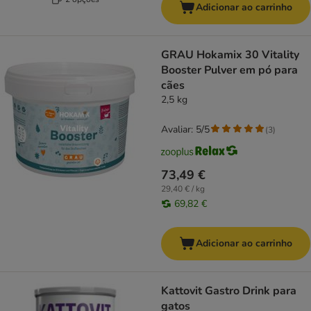
Adicionar ao carrinho
GRAU Hokamix 30 Vitality
Booster Pulver em pó para
cães
2,5 kg
Avaliar: 5/5
(
3
)
73,49 €
29,40 € / kg
69,82 €
Adicionar ao carrinho
Kattovit Gastro Drink para
gatos