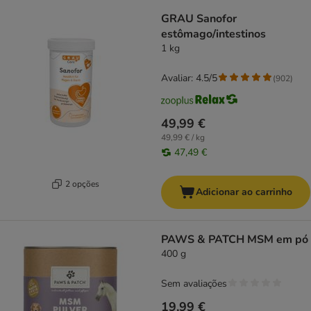
GRAU Sanofor
estômago/intestinos
1 kg
Avaliar: 4.5/5
(
902
)
49,99 €
49,99 € / kg
47,49 €
2 opções
Adicionar ao carrinho
PAWS & PATCH MSM em pó
400 g
Sem avaliações
19,99 €