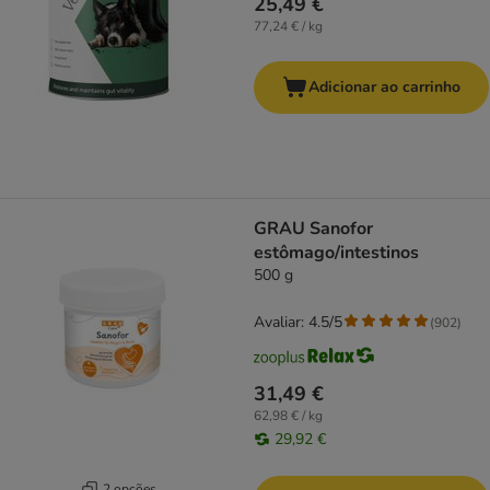
25,49 €
77,24 € / kg
Adicionar ao carrinho
GRAU Sanofor
estômago/intestinos
500 g
Avaliar: 4.5/5
(
902
)
31,49 €
62,98 € / kg
29,92 €
2 opções