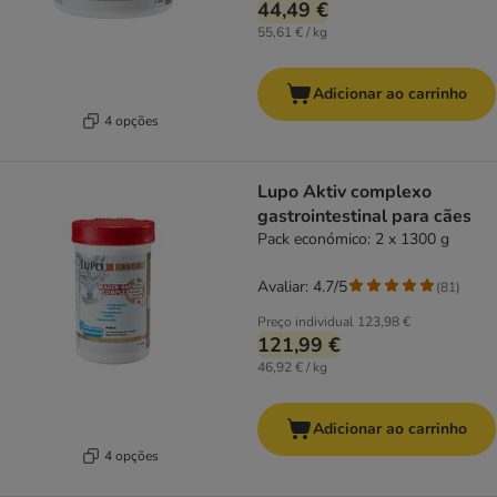
44,49 €
55,61 € / kg
Adicionar ao carrinho
4 opções
Lupo Aktiv complexo
gastrointestinal para cães
Pack económico: 2 x 1300 g
Avaliar: 4.7/5
(
81
)
Preço individual
123,98 €
121,99 €
46,92 € / kg
Adicionar ao carrinho
4 opções