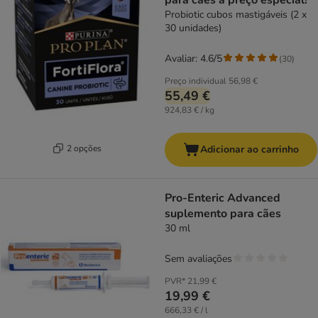
para cães a preço especial!
Probiotic cubos mastigáveis (2 x
30 unidades)
Avaliar: 4.6/5
(
30
)
Preço individual
56,98 €
55,49 €
924,83 € / kg
2 opções
Adicionar ao carrinho
Pro-Enteric Advanced
suplemento para cães
30 ml
Sem avaliações
PVR*
21,99 €
19,99 €
666,33 € / l