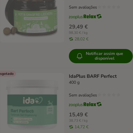
Sem avaliações
29,49 €
98,30 € / kg
28,02 €
Notificar assim que
disponível
sgotado
IdaPlus BARF Perfect
400 g
Sem avaliações
15,49 €
38,73 € / kg
14,72 €