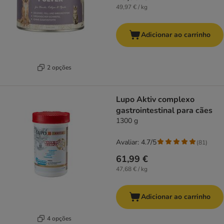
49,97 € / kg
Adicionar ao carrinho
2 opções
Lupo Aktiv complexo
gastrointestinal para cães
1300 g
Avaliar: 4.7/5
(
81
)
61,99 €
47,68 € / kg
Adicionar ao carrinho
4 opções