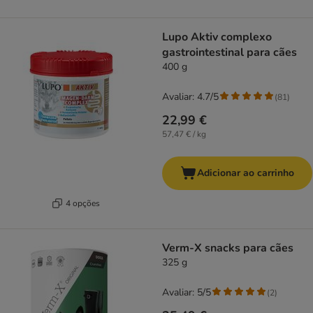
Lupo Aktiv complexo
gastrointestinal para cães
400 g
Avaliar: 4.7/5
(
81
)
22,99 €
57,47 € / kg
Adicionar ao carrinho
4 opções
Verm-X snacks para cães
325 g
Avaliar: 5/5
(
2
)