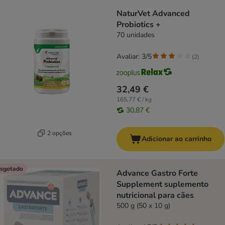
NaturVet Advanced
Probiotics +
70 unidades
Avaliar: 3/5
(
2
)
32,49 €
165,77 € / kg
30,87 €
2 opções
Adicionar ao carrinho
sgotado
Advance Gastro Forte
Supplement suplemento
nutricional para cães
500 g (50 x 10 g)