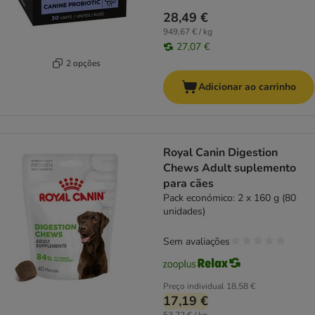
28,49 €
949,67 € / kg
27,07 €
2 opções
Adicionar ao carrinho
Royal Canin Digestion
Chews Adult suplemento
para cães
Pack económico: 2 x 160 g (80
unidades)
Sem avaliações
Preço individual
18,58 €
17,19 €