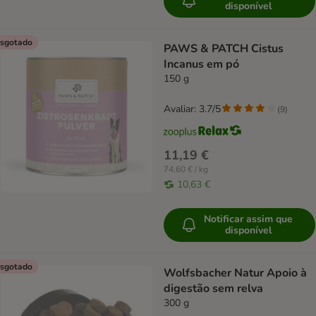
disponível
sgotado
PAWS & PATCH Cistus
Incanus em pó
150 g
Avaliar: 3.7/5
(
9
)
11,19 €
74,60 € / kg
10,63 €
Notificar assim que
disponível
sgotado
Wolfsbacher Natur Apoio à
digestão sem relva
300 g