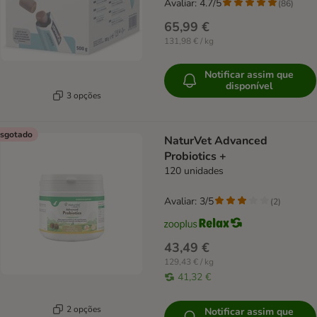
Avaliar: 4.7/5
(
86
)
65,99 €
131,98 € / kg
Notificar assim que
disponível
3 opções
sgotado
NaturVet Advanced
Probiotics +
120 unidades
Avaliar: 3/5
(
2
)
43,49 €
129,43 € / kg
41,32 €
2 opções
Notificar assim que