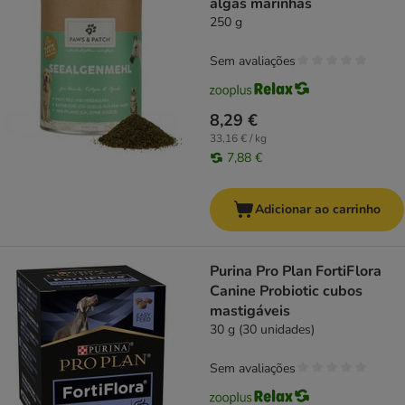
algas marinhas
250 g
Sem avaliações
8,29 €
33,16 € / kg
7,88 €
Adicionar ao carrinho
Purina Pro Plan FortiFlora
Canine Probiotic cubos
mastigáveis
30 g (30 unidades)
Sem avaliações