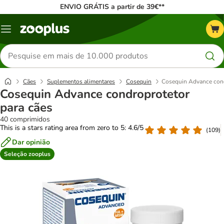
ENVIO GRÁTIS a partir de 39€**
Menu
Pesquisar
produtos
Cães
Suplementos alimentares
Cosequin
Cosequin Advance cond
Cosequin Advance condroprotetor
para cães
40 comprimidos
This is a stars rating area from zero to 5: 4.6/5
(
109
)
Dar opinião
Seleção zooplus