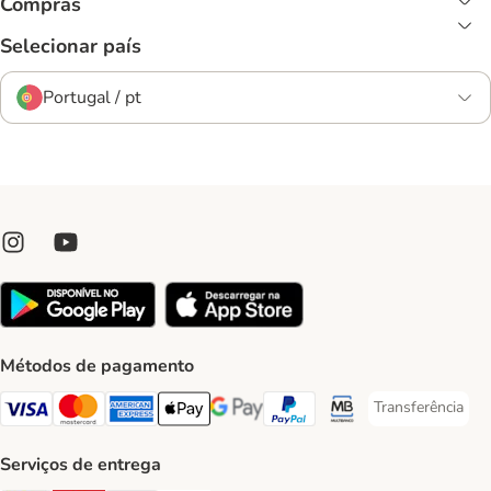
Compras
Selecionar país
Portugal / pt
Métodos de pagamento
Transferência
Transferência P
Visa Payment Method
Mastercard Payment Method
American Express Payment Method
Apple Pay Payment Method
Google Pay Payment Method
PayPal Payment Method
Multibanco Payment Met
Serviços de entrega