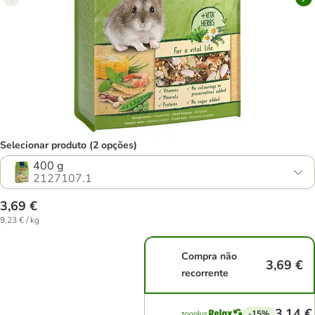
Selecionar produto (2 opções)
400 g
2127107.1
3,69 €
9,23 € / kg
Compra não
3,69 €
recorrente
3,14 €
-15%