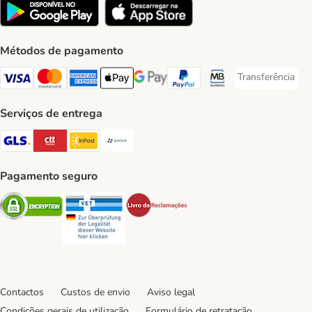
Métodos de pagamento
Transferência
Transferência P
Visa Payment Method
Mastercard Payment Method
American Express Payment Method
Apple Pay Payment Method
Google Pay Payment Method
PayPal Payment Method
Multibanco Payment Met
Serviços de entrega
GLS Shipping Method
CTTExpress Shipping Method
InPost Shipping Method
Paack Shipping Method
Pagamento seguro
Security
Security
Security
Contactos
Custos de envio
Aviso legal
Condições gerais de utilização
Formulário de retratação