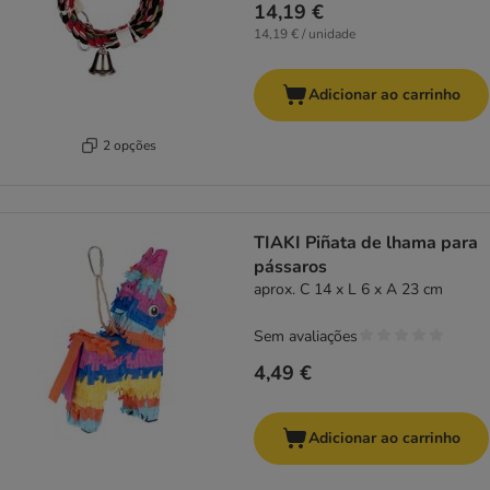
14,19 €
14,19 € / unidade
Adicionar ao carrinho
2 opções
TIAKI Piñata de lhama para
pássaros
aprox. C 14 x L 6 x A 23 cm
Sem avaliações
4,49 €
Adicionar ao carrinho