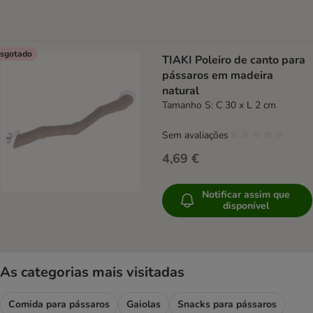
sgotado
TIAKI Poleiro de canto para
pássaros em madeira
natural
Tamanho S: C 30 x L 2 cm
Sem avaliações
4,69 €
Notificar assim que
disponível
As categorias mais visitadas
Comida para pássaros
Gaiolas
Snacks para pássaros