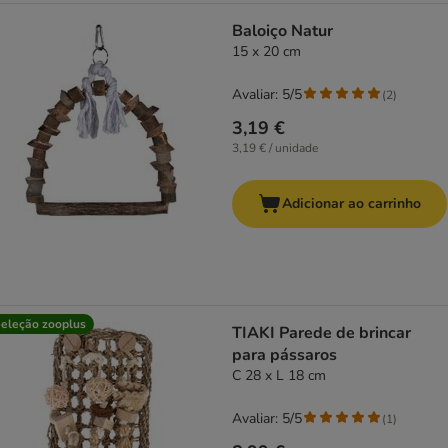
Baloiço Natur
15 x 20 cm
Avaliar: 5/5
(
2
)
3,19 €
3,19 € / unidade
Adicionar ao carrinho
eleção zooplus
TIAKI Parede de brincar
para pássaros
C 28 x L 18 cm
Avaliar: 5/5
(
1
)