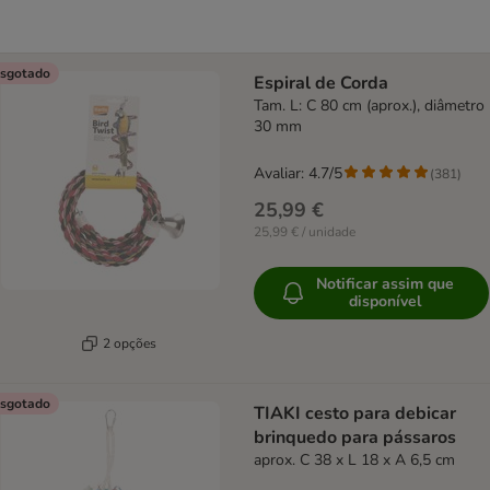
sgotado
Espiral de Corda
Tam. L: C 80 cm (aprox.), diâmetro
30 mm
Avaliar: 4.7/5
(
381
)
25,99 €
25,99 € / unidade
Notificar assim que
disponível
2 opções
sgotado
TIAKI cesto para debicar
brinquedo para pássaros
aprox. C 38 x L 18 x A 6,5 cm