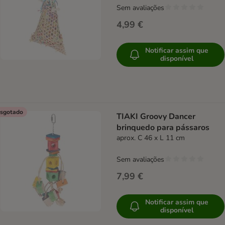
Sem avaliações
4,99 €
Notificar assim que
disponível
sgotado
TIAKI Groovy Dancer
brinquedo para pássaros
aprox. C 46 x L 11 cm
Sem avaliações
7,99 €
Notificar assim que
disponível