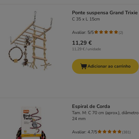
Ponte suspensa Grand Trixie
C 35 x L 15cm
Avaliar: 5/5
(
2
)
11,29 €
11,29 € / unidade
Adicionar ao carrinho
Espiral de Corda
Tam. M: C 70 cm (aprox.), diâmetro
24 mm
Avaliar: 4.7/5
(
381
)