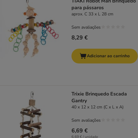
TIAKI Robot Man Brinquedo
para pássaros
aprox. C 33 x L 28 cm
Sem avaliações
8,29 €
Adicionar ao carrinho
Trixie Brinquedo Escada
Gantry
40 x 12 x 12 cm (C x L x A)
Sem avaliações
6,69 €
6,69 € / unidade