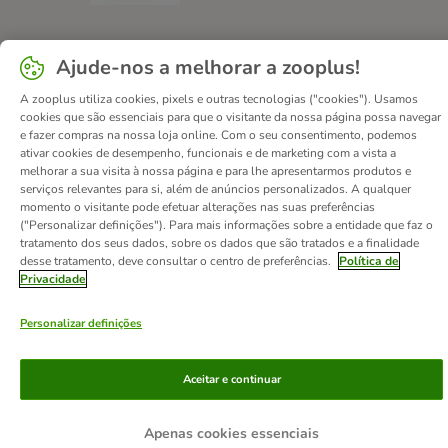
Ajude-nos a melhorar a zooplus!
Contactos
Custos de envio
Aviso legal
A zooplus utiliza cookies, pixels e outras tecnologias ("cookies"). Usamos
Condições gerais de utilização
Formulário de retratação
cookies que são essenciais para que o visitante da nossa página possa navegar
Métodos de pagamento
Quem somos
DSA
Emprego
e fazer compras na nossa loja online. Com o seu consentimento, podemos
ativar cookies de desempenho, funcionais e de marketing com a vista a
Política de privacidade
Website Corporativo
melhorar a sua visita à nossa página e para lhe apresentarmos produtos e
Declaração de acessibilidade
serviços relevantes para si, além de anúncios personalizados. A qualquer
momento o visitante pode efetuar alterações nas suas preferências
© zooplus SE
2026
("Personalizar definições"). Para mais informações sobre a entidade que faz o
tratamento dos seus dados, sobre os dados que são tratados e a finalidade
desse tratamento, deve consultar o centro de preferências.
Política de
Privacidade
Personalizar definições
Aceitar e continuar
Apenas cookies essenciais