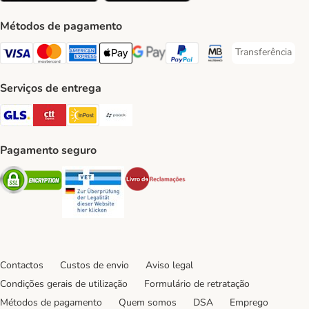
Métodos de pagamento
Transferência
Transferência P
Visa Payment Method
Mastercard Payment Method
American Express Payment Method
Apple Pay Payment Method
Google Pay Payment Method
PayPal Payment Method
Multibanco Payment Met
Serviços de entrega
GLS Shipping Method
CTTExpress Shipping Method
InPost Shipping Method
Paack Shipping Method
Pagamento seguro
Security
Security
Security
Contactos
Custos de envio
Aviso legal
Condições gerais de utilização
Formulário de retratação
Métodos de pagamento
Quem somos
DSA
Emprego