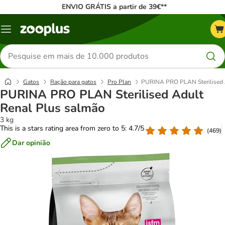
ENVIO GRÁTIS a partir de 39€**
Menu
Pesquisar
produtos
Gatos
Ração para gatos
Pro Plan
PURINA PRO PLAN Sterilised 
PURINA PRO PLAN Sterilised Adult
Renal Plus salmão
3 kg
This is a stars rating area from zero to 5: 4.7/5
(
469
)
Dar opinião