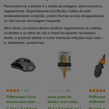
Para preservar a beleza e a saúde da pelagem, deve escová-la
regularmente. Especialmente nos Border Collies de pelo
moderadamente comprido, podem formar-se nós desagradáveis
se não houver escovagem frequente.
Além disso, os tutores devem verificar regularmente as orelhas,
os dentes e os olhos do cão e limpá-los quando necessário.
Assim, é possível detetar e tratar eventuais infeções mais cedo –
e, idealmente, preveni-las.
(1)
(0)
(
FURminator Curry
kooa pente de
FURminator
escova para cães e
bambu com cerdas
deShedding
gatos
rotativas
para cães
C 12 x L 6 x A 4 cm
21,5 x 5,5 cm (C x L)
M: cães de 