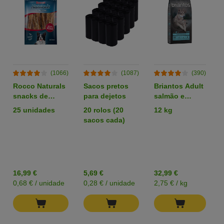
(1066)
(1087)
(390)
Rocco Naturals
Sacos pretos
Briantos Adult
snacks de
para dejetos
salmão e
nervo de boi
batata - SEM
25 unidades
20 rolos (20
12 kg
para cães
CEREAIS
sacos cada)
16,99 €
5,69 €
32,99 €
0,68 € / unidade
0,28 € / unidade
2,75 € / kg