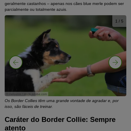
geralmente castanhos – apenas nos cães blue merle podem ser
parcialmente ou totalmente azuis.
1
/ 5
© melounix / stock.adobe.com
© 
Os Border Collies têm uma grande vontade de agradar e, por
Os
isso, são fáceis de treinar.
Caráter do Border Collie: Sempre
atento