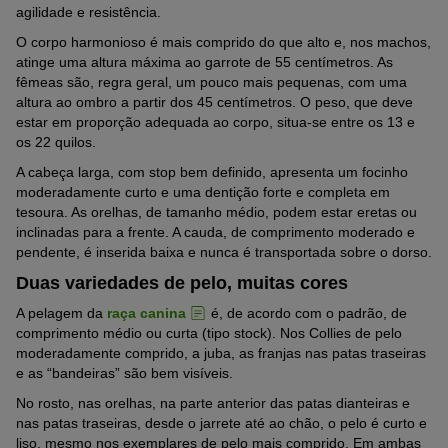
agilidade e resistência.
O corpo harmonioso é mais comprido do que alto e, nos machos,
atinge uma altura máxima ao garrote de 55 centímetros. As
fêmeas são, regra geral, um pouco mais pequenas, com uma
altura ao ombro a partir dos 45 centímetros. O peso, que deve
estar em proporção adequada ao corpo, situa-se entre os 13 e
os 22 quilos.
A cabeça larga, com stop bem definido, apresenta um focinho
moderadamente curto e uma dentição forte e completa em
tesoura. As orelhas, de tamanho médio, podem estar eretas ou
inclinadas para a frente. A cauda, de comprimento moderado e
pendente, é inserida baixa e nunca é transportada sobre o dorso.
Duas variedades de pelo, muitas cores
A pelagem da
raça canina
é, de acordo com o padrão, de
comprimento médio ou curta (tipo stock). Nos Collies de pelo
moderadamente comprido, a juba, as franjas nas patas traseiras
e as “bandeiras” são bem visíveis.
No rosto, nas orelhas, na parte anterior das patas dianteiras e
nas patas traseiras, desde o jarrete até ao chão, o pelo é curto e
liso, mesmo nos exemplares de pelo mais comprido. Em ambas