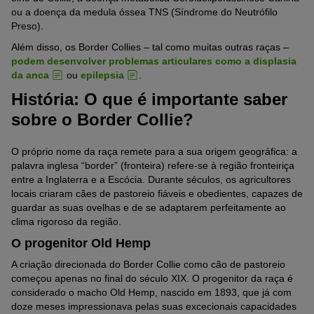
ou a doença da medula óssea TNS (Síndrome do Neutrófilo
Preso).
Além disso, os Border Collies – tal como muitas outras raças –
podem desenvolver problemas articulares como a displasia
da anca
ou
epilepsia
.
História: O que é importante saber
sobre o Border Collie?
O próprio nome da raça remete para a sua origem geográfica: a
palavra inglesa “border” (fronteira) refere-se à região fronteiriça
entre a Inglaterra e a Escócia. Durante séculos, os agricultores
locais criaram cães de pastoreio fiáveis e obedientes, capazes de
guardar as suas ovelhas e de se adaptarem perfeitamente ao
clima rigoroso da região.
O progenitor Old Hemp
A criação direcionada do Border Collie como cão de pastoreio
começou apenas no final do século XIX. O progenitor da raça é
considerado o macho Old Hemp, nascido em 1893, que já com
doze meses impressionava pelas suas excecionais capacidades