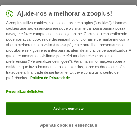
Compras
Ajude-nos a melhorar a zooplus!
Selecionar país
A zooplus utiliza cookies, pixels e outras tecnologias ("cookies"). Usamos
cookies que são essenciais para que o visitante da nossa página possa
Portugal / PT
navegar e fazer compras na nossa loja online. Com o seu consentimento,
podemos ativar cookies de desempenho, funcionais e de marketing com a
Follow zooplus
vista a melhorar a sua visita à nossa página e para lhe apresentarmos
produtos e serviços relevantes para si, além de anúncios personalizados. A
qualquer momento o visitante pode efetuar alterações nas suas
preferências ("Personalizar definições"). Para mais informações sobre a
entidade que faz o tratamento dos seus dados, sobre os dados que são
tratados e a finalidade desse tratamento, deve consultar o centro de
preferências.
Política de Privacidade
Personalizar definições
Contactos
Custos de envio
Aviso legal
Condições gerais de
Aceitar e continuar
utilização
Formulário de retratação
Métodos de pagamento
Quem
somos
Emprego
Política de privacidade
Website Corporativo
Apenas cookies essenciais
zooplus Magazine publicada por zooplus SE © zooplus SE 2026