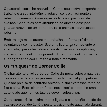
O pastoreio corre-lhe nas veias. Com o seu incrível empenho no
trabalho e a sua inteligência notável, controla facilmente um
rebanho numeroso. A sua especialidade é o pastoreio de
ovelhas. Conduz‑as sem dificuldade na direção desejada,
guia‑as através de um portão ou isola animais individuais do
rebanho.
Embora seja muito autónomo, trabalha de forma próxima e
voluntariosa com o pastor. Sob uma liderança competente e
adequada, que saiba valorizar e estimular as suas aptidões,
revela-se obediente e cooperante. É extremamente sensível e
quer agradar ao seu humano a todo o momento.
Os “truques” do Border Collie
O olhar atento e fiel do Border Collie diz muito sobre a natureza
deste cão tão ligado às pessoas, mas também algo impetuoso.
Quando precisa de controlar animais, a sua expressão torna-se
fixa e séria. Este “olhar profundo nos olhos” confere-lhe uma
autoridade que nem os tutores devem subestimar.
Outra característica, intimamente ligada à sua função de cão de
pastoreio e condução, é a postura tipicamente agachada durante