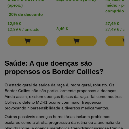
(aprox.)
médio - pel
comprido
-20% de desconto
12,99 €
27,49 €
3,49 €
12,99 € / unidade
27,49 € / un
Saúde: A que doenças são
propensos os Border Collies?
O estado geral de saúde da raça é, regra geral, robusto. Os
Border Collies não são particularmente propensos a doenças.
Ainda assim, existem doenças típicas da raça. Tal como noutros
Collies, o defeito MDR1 ocorre com maior frequência,
provocando hipersensibilidade a diversos medicamentos.
Outras possíveis doenças hereditárias incluem problemas
oculares como a atrofia progressiva da retina ou a anomalia do
olho do Collie, a doença metabólica Ceroidolipofuscinose Canina