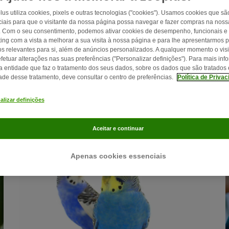
lus utiliza cookies, pixels e outras tecnologias ("cookies"). Usamos cookies que sã
iais para que o visitante da nossa página possa navegar e fazer compras na nossa
. Com o seu consentimento, podemos ativar cookies de desempenho, funcionais e
ing com a vista a melhorar a sua visita à nossa página e para lhe apresentarmos 
os relevantes para si, além de anúncios personalizados. A qualquer momento o visi
4 min
15
fetuar alterações nas suas preferências ("Personalizar definições"). Para mais in
a entidade que faz o tratamento dos seus dados, sobre os dados que são tratados 
Aspergilose nos papagaios (micose)
dade desse tratamento, deve consultar o centro de preferências.
Política de Priva
s
A aspergilose é uma doença fúngica que ataca o
alizar definições
sistema respiratório dos papagaios. Como a
prevenir? Quais os sintomas e tratamento?
Aceitar e continuar
Apenas cookies essenciais