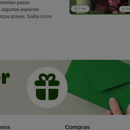
arasitas passa
s algumas espécies
7 min
4
nças graves. Saiba como
r a presença de ácaros.
gens
Compras