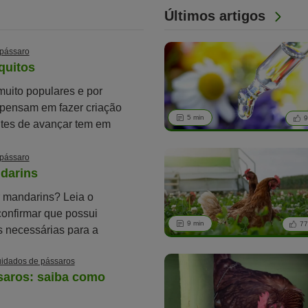
Últimos artigos
 pássaro
quitos
muito populares e por
 pensam em fazer criação
5 min
9
ntes de avançar tem em
eguintes pontos.
 pássaro
darins
r mandarins? Leia o
confirmar que possui
9 min
7
s necessárias para a
idados de pássaros
saros: saiba como