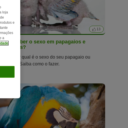
o
 loja
 de
produtos e
tante
2 min
13
formações
e a
Como saber o sexo em papagaios e
cidade
periquitos?
Quer saber qual é o sexo do seu papagaio ou
periquito? Saiba como o fazer.