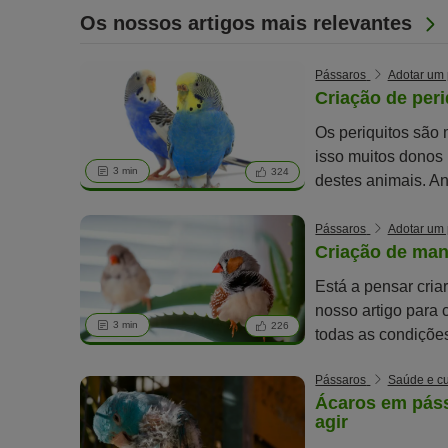
Os nossos artigos mais relevantes
Pássaros
Adotar um
Criação de peri
Os periquitos são 
isso muitos donos
3 min
324
destes animais. A
consideração os s
Pássaros
Adotar um
Criação de man
Está a pensar cria
nosso artigo para 
3 min
226
todas as condiçõe
criação.
Pássaros
Saúde e cu
Ácaros em pás
agir