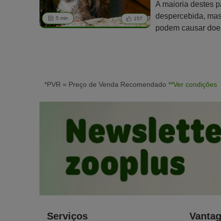
A maioria destes p
despercebida, ma
5 min
157
podem causar doe
reconhecer e trata
*PVR = Preço de Venda Recomendado
**Ver condições
Serviços
Vanta