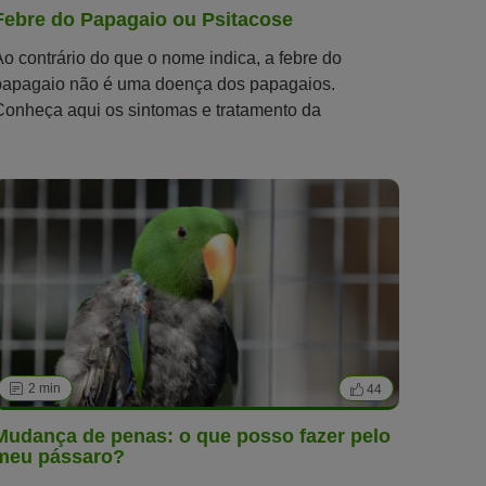
Febre do Papagaio ou Psitacose
Ao contrário do que o nome indica, a febre do
papagaio não é uma doença dos papagaios.
Conheça aqui os sintomas e tratamento da
psitacose.
2 min
44
Mudança de penas: o que posso fazer pelo
meu pássaro?