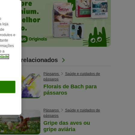
o
 loja
 de
produtos e
tante
formações
e a
cidade
Artigos relacionados
Pássaros
Saúde e cuidados de
pássaros
Florais de Bach para
pássaros
Pássaros
Saúde e cuidados de
pássaros
Gripe das aves ou
gripe aviária