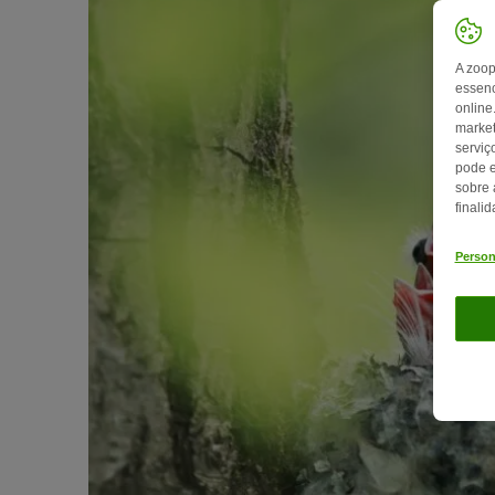
A zoop
essenc
online
market
serviç
pode e
sobre 
finali
Person