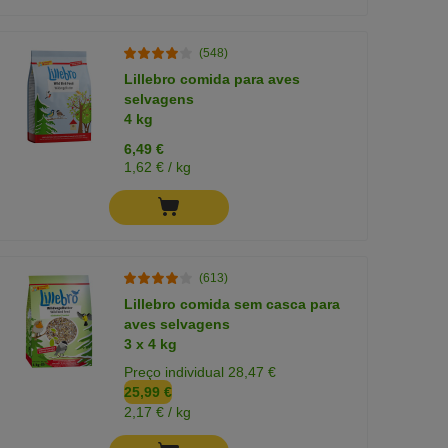
(548)
Lillebro comida para aves
selvagens
4 kg
6,49 €
1,62 € / kg
(613)
Lillebro comida sem casca para
aves selvagens
3 x 4 kg
Preço individual 28,47 €
25,99 €
2,17 € / kg