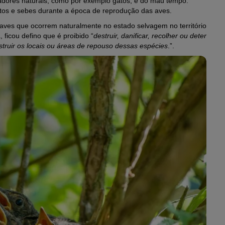
adores naturais, como por exemplo gatos, e do mau tempo.
stos e sebes durante a época de reprodução das aves.
aves que ocorrem naturalmente no estado selvagem no território
 ficou defino que é proibido “
destruir, danificar, recolher ou deter
truir os locais ou áreas de repouso dessas espécies
.”.