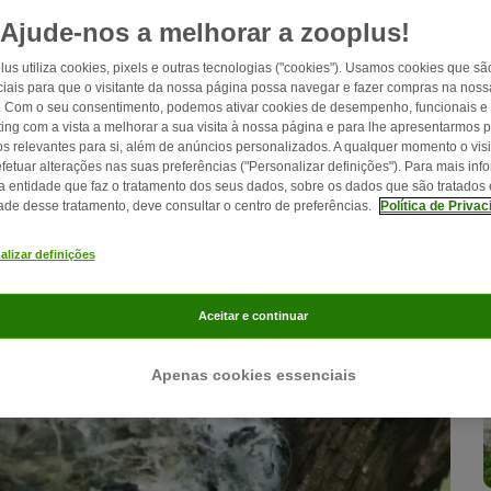
Ajude-nos a melhorar a zooplus!
lus utiliza cookies, pixels e outras tecnologias ("cookies"). Usamos cookies que sã
iais para que o visitante da nossa página possa navegar e fazer compras na nossa
. Com o seu consentimento, podemos ativar cookies de desempenho, funcionais e
ing com a vista a melhorar a sua visita à nossa página e para lhe apresentarmos 
os relevantes para si, além de anúncios personalizados. A qualquer momento o visi
fetuar alterações nas suas preferências ("Personalizar definições"). Para mais in
a entidade que faz o tratamento dos seus dados, sobre os dados que são tratados 
dade desse tratamento, deve consultar o centro de preferências.
Política de Priva
alizar definições
Aceitar e continuar
Apenas cookies essenciais