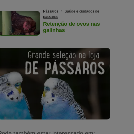
Pássaros
Saúde e cuidados de
pássaros
Retenção de ovos nas
galinhas
Pode também estar interessado em: