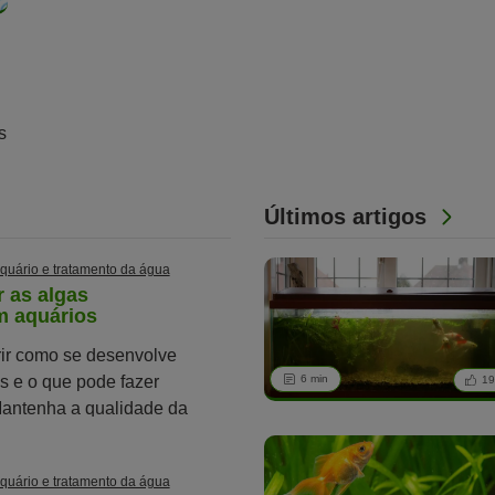
s
Últimos artigos
quário e tratamento da água
 as algas
m aquários
ir como se desenvolve
s e o que pode fazer
6 min
1
Mantenha a qualidade da
io.
quário e tratamento da água