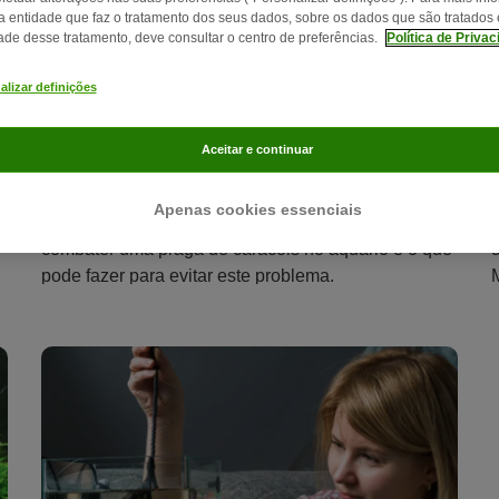
a entidade que faz o tratamento dos seus dados, sobre os dados que são tratados 
dade desse tratamento, deve consultar o centro de preferências.
Política de Priva
alizar definições
7 min
78
Aceitar e continuar
Caracóis no aquário: como combater esta
praga
Apenas cookies essenciais
Neste artigo explicamos o que pode fazer para
combater uma praga de caracóis no aquário e o que
pode fazer para evitar este problema.