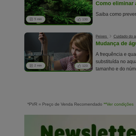
Como eliminar 
Saiba como preven
5 min
130
Peixes
Cuidado do a
Mudança de ág
A frequência e qua
substituída no aq
2 min
123
tamanho e do núme
*PVR = Preço de Venda Recomendado
**Ver condições