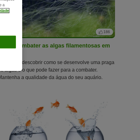
e a
cidade
9 min
186
Como combater as algas filamentosas em
aquários
Aqui pode descobrir como se desenvolve uma praga
de algas e o que pode fazer para a combater.
Mantenha a qualidade da água do seu aquário.