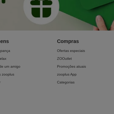
gens
Compras
upança
Ofertas especiais
elax
ZOOutlet
e um amigo
Promoções atuais
 zooplus
zooplus App
r
Categorias