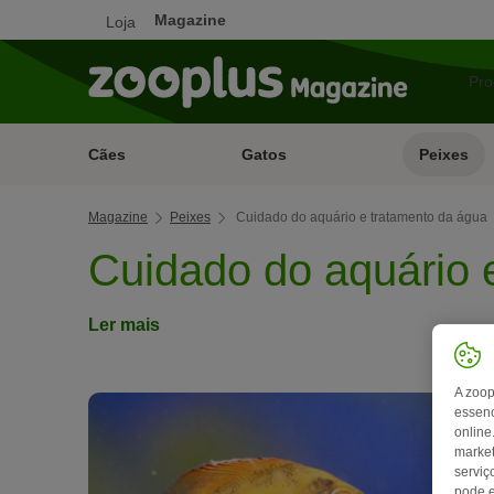
Magazine
Loja
Cães
Gatos
Peixes
Magazine
Peixes
Cuidado do aquário e tratamento da água
Cuidado do aquário 
Ler mais
A zoop
essenc
online
market
serviç
pode e