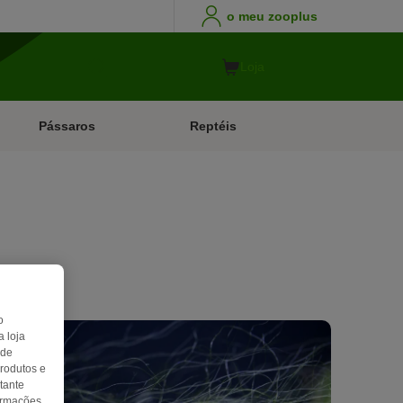
o meu zooplus
Loja
Pássaros
Reptéis
o
 loja
 de
produtos e
tante
formações