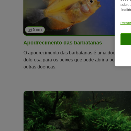
sobre 
finali
Person
5 min
34
Apodrecimento das barbatanas
O apodrecimento das barbatanas é uma doença
dolorosa para os peixes que pode abrir a porta a
outras doenças.