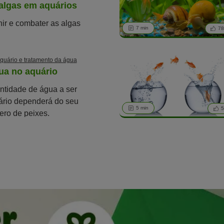
algas em aquários
ir e combater as algas
7 min
7
quário e tratamento da água
ua no aquário
ntidade de água a ser
uário dependerá do seu
5 min
5
ro de peixes.