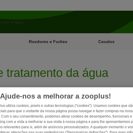
Roedores e Furões
Cavalos
e tratamento da água
Ajude-nos a melhorar a zooplus!
lus utiliza cookies, pixels e outras tecnologias ("cookies"). Usamos cookies que sã
iais para que o visitante da nossa página possa navegar e fazer compras na nossa
. Com o seu consentimento, podemos ativar cookies de desempenho, funcionais e
ing com a vista a melhorar a sua visita à nossa página e para lhe apresentarmos 
os relevantes para si, além de anúncios personalizados. A qualquer momento o visi
fetuar alterações nas suas preferências ("Personalizar definições"). Para mais in