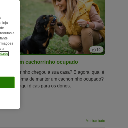
o
 loja
 de
produtos e
tante
formações
e a
9 min
10
cidade
Manter um cachorrinho ocupado
Um cachorrinho chegou a sua casa? E agora, qual é
a melhor forma de manter um cachorrinho ocupado?
Descubra aqui dicas para os donos.
Mostrar tudo