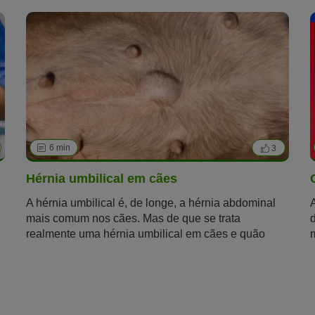
6 min
3
Hérnia umbilical em cães
A hérnia umbilical é, de longe, a hérnia abdominal
mais comum nos cães. Mas de que se trata
realmente uma hérnia umbilical em cães e quão
perigosa é? Leia este artigo e fique a saber tudo o
o
que precisa de saber sobre o assunto.