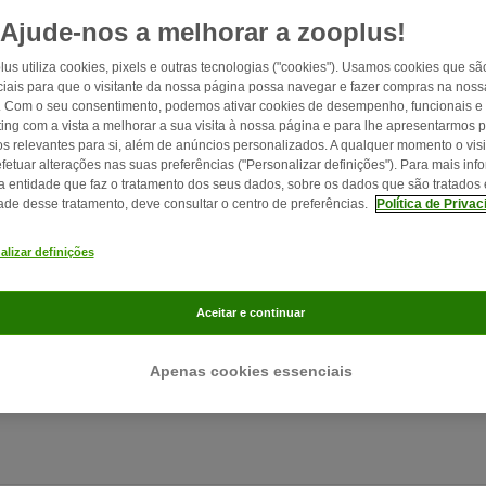
Ajude-nos a melhorar a zooplus!
lus utiliza cookies, pixels e outras tecnologias ("cookies"). Usamos cookies que sã
iais para que o visitante da nossa página possa navegar e fazer compras na nossa
. Com o seu consentimento, podemos ativar cookies de desempenho, funcionais e
ing com a vista a melhorar a sua visita à nossa página e para lhe apresentarmos 
os relevantes para si, além de anúncios personalizados. A qualquer momento o visi
fetuar alterações nas suas preferências ("Personalizar definições"). Para mais in
a entidade que faz o tratamento dos seus dados, sobre os dados que são tratados 
9 min
8
dade desse tratamento, deve consultar o centro de preferências.
Política de Priva
s
Como criar laços com o meu cão
alizar definições
Dizem que o cão é o melhor amigo do homem.
Ambos têm a capacidade de criar uma ligação muito
Aceitar e continuar
,
estreita entre si.
Apenas cookies essenciais