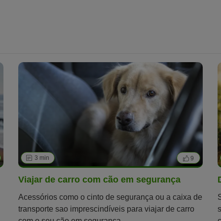
para cães é muito mais do que isso. Continue a ler
para saber mais sobre este desporto canino
multifacetado.
3 min
9
Viajar de carro com cão em segurança
Acessórios como o cinto de segurança ou a caixa de
transporte sao imprescindíveis para viajar de carro
com o seu cão em segurança.