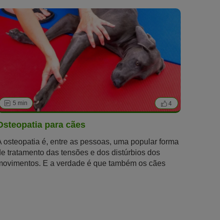
5 min
4
Osteopatia para cães
A osteopatia é, entre as pessoas, uma popular forma
de tratamento das tensões e dos distúrbios dos
movimentos. E a verdade é que também os cães
podem beneficiar desta terapêutica. Descubra neste
artigo de que modo é que funciona a osteopatia para
cães e o que pode fazer pelo seu patudo.