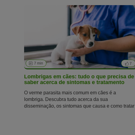
7 min
7
Lombrigas em cães: tudo o que precisa de
saber acerca de sintomas e tratamento
O verme parasita mais comum em cães é a
lombriga. Descubra tudo acerca da sua
disseminação, os sintomas que causa e como tratar
lombrigas em cães, para que possa ajudar o seu cã
em situações mais graves.