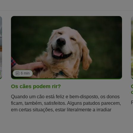
6 min
Os cães podem rir?
Quando um cão está feliz e bem-disposto, os donos
ficam, também, satisfeitos. Alguns patudos parecem,
em certas situações, estar literalmente a irradiar
felicidade – mas será que os cães podem rir ou
sorrir? E isso significa que estão felizes ou haverá
algo mais por detrás do sorriso? Pode o "riso" dos