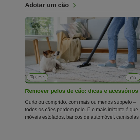
Adotar um cão
8 min
3
Remover pelos de cão: dicas e acessórios
Curto ou comprido, com mais ou menos subpelo –
todos os cães perdem pelo. E o mais irritante é que
móveis estofados, bancos de automóvel, camisolas
e tapetes parecem atrair magicamente estes tufos.