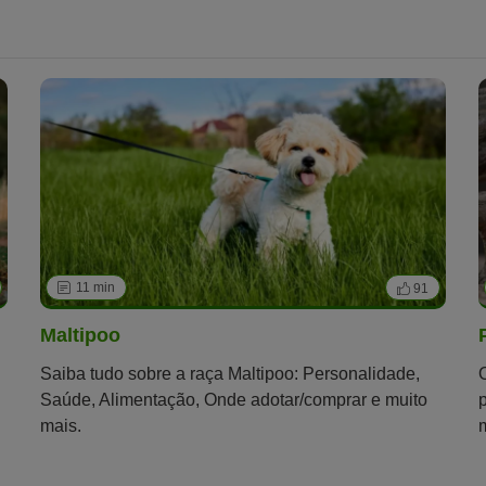
cães ser equiparado ao das pessoas? Encontre as
respostas a estas perguntas neste artigo.
11 min
91
Maltipoo
Saiba tudo sobre a raça Maltipoo: Personalidade,
Saúde, Alimentação, Onde adotar/comprar e muito
mais.