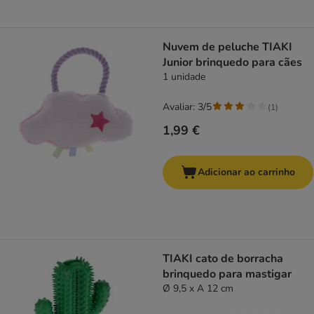
Nuvem de peluche TIAKI
Junior brinquedo para cães
1 unidade
Avaliar: 3/5
(
1
)
1,99 €
Adicionar ao carrinho
TIAKI cato de borracha
brinquedo para mastigar
Ø 9,5 x A 12 cm