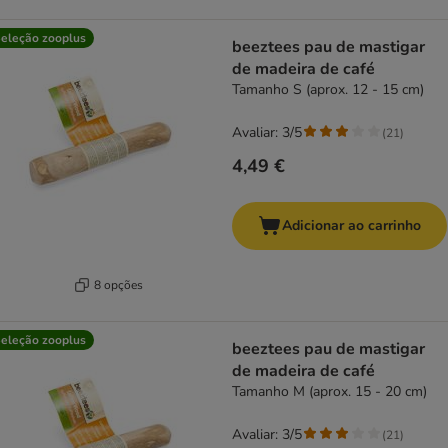
eleção zooplus
beeztees pau de mastigar
de madeira de café
Tamanho S (aprox. 12 - 15 cm)
Avaliar: 3/5
(
21
)
4,49 €
Adicionar ao carrinho
8 opções
eleção zooplus
beeztees pau de mastigar
de madeira de café
Tamanho M (aprox. 15 - 20 cm)
Avaliar: 3/5
(
21
)