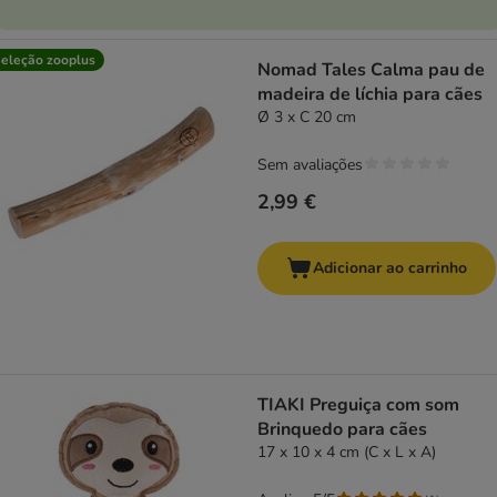
eleção zooplus
Nomad Tales Calma pau de
madeira de líchia para cães
Ø 3 x C 20 cm
Sem avaliações
2,99 €
Adicionar ao carrinho
TIAKI Preguiça com som
Brinquedo para cães
17 x 10 x 4 cm (C x L x A)