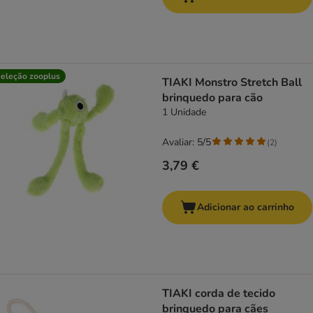
eleção zooplus
TIAKI Monstro Stretch Ball
brinquedo para cão
1 Unidade
Avaliar: 5/5
(
2
)
3,79 €
Adicionar ao carrinho
TIAKI corda de tecido
brinquedo para cães