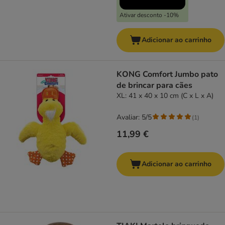
Ativar desconto -10%
Adicionar ao carrinho
KONG Comfort Jumbo pato
de brincar para cães
XL: 41 x 40 x 10 cm (C x L x A)
Avaliar: 5/5
(
1
)
11,99 €
Adicionar ao carrinho