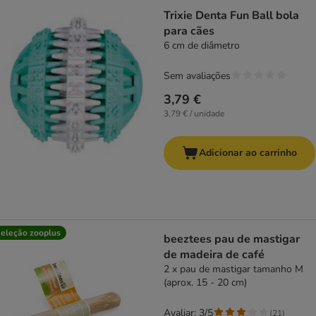
Trixie Denta Fun Ball bola
para cães
6 cm de diâmetro
Sem avaliações
3,79 €
3,79 € / unidade
Adicionar ao carrinho
eleção zooplus
beeztees pau de mastigar
de madeira de café
2 x pau de mastigar tamanho M
(aprox. 15 - 20 cm)
Avaliar: 3/5
(
21
)