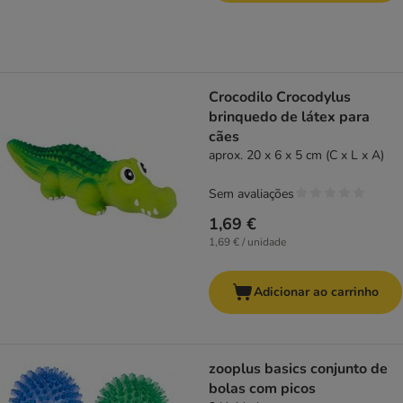
Crocodilo Crocodylus
brinquedo de látex para
cães
aprox. 20 x 6 x 5 cm (C x L x A)
Sem avaliações
1,69 €
1,69 € / unidade
Adicionar ao carrinho
zooplus basics conjunto de
bolas com picos