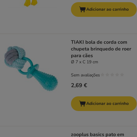
Adicionar ao carrinho
TIAKI bola de corda com
chupeta brinquedo de roer
para cães
Ø 7 x C 19 cm
Sem avaliações
2,69 €
Adicionar ao carrinho
zooplus basics pato em