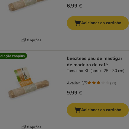
6,99 €
Adicionar ao carrinho
8 opções
eleção zooplus
beeztees pau de mastigar
de madeira de café
Tamanho XL (aprox. 25 - 30 cm)
Avaliar: 3/5
(
21
)
9,99 €
Adicionar ao carrinho
8 opções