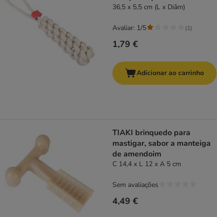
36,5 x 5,5 cm (L x Diâm)
Avaliar: 1/5
(
1
)
1,79 €
Adicionar ao carrinho
TIAKI brinquedo para
mastigar, sabor a manteiga
de amendoim
C 14,4 x L 12 x A 5 cm
Sem avaliações
4,49 €