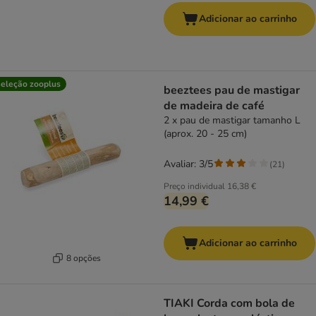
Adicionar ao carrinho
eleção zooplus
beeztees pau de mastigar
de madeira de café
2 x pau de mastigar tamanho L
(aprox. 20 - 25 cm)
Avaliar: 3/5
(
21
)
Preço individual
16,38 €
14,99 €
Adicionar ao carrinho
8 opções
TIAKI Corda com bola de