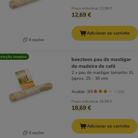
Preço individual
13,98 €
12,69 €
Adicionar ao carrinho
8 opções
eleção zooplus
beeztees pau de mastigar
de madeira de café
2 x pau de mastigar tamanho XL
(aprox. 25 - 30 cm)
Avaliar: 3/5
(
21
)
Preço individual
19,98 €
18,69 €
Adicionar ao carrinho
8 opções