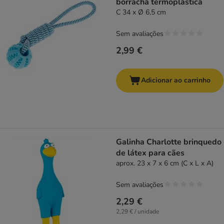
borracha termoplástica
C 34 x Ø 6,5 cm
Sem avaliações
2,99 €
Adicionar ao carrinho
Galinha Charlotte brinquedo
de látex para cães
aprox. 23 x 7 x 6 cm (C x L x A)
Sem avaliações
2,29 €
2,29 € / unidade