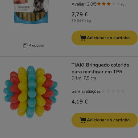
Avaliar: 2.8/5
(
5
)
7,79 €
39,34 € / kg
Adicionar ao carrinho
4 opções
TIAKI Brinquedo colorido
para mastigar em TPR
Diâm. 7,5 cm
Sem avaliações
4,19 €
Adicionar ao carrinho