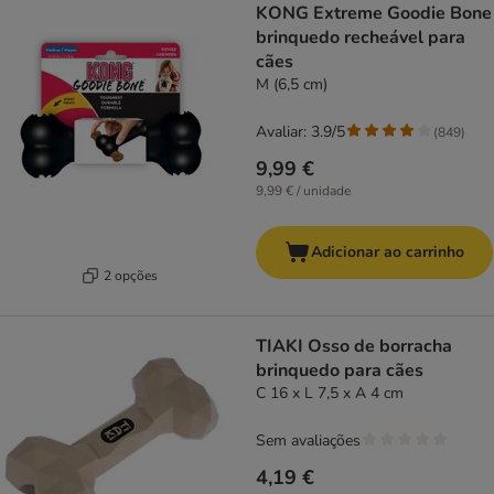
KONG Extreme Goodie Bone
brinquedo recheável para
cães
M (6,5 cm)
Avaliar: 3.9/5
(
849
)
9,99 €
9,99 € / unidade
Adicionar ao carrinho
2 opções
TIAKI Osso de borracha
brinquedo para cães
C 16 x L 7,5 x A 4 cm
Sem avaliações
4,19 €