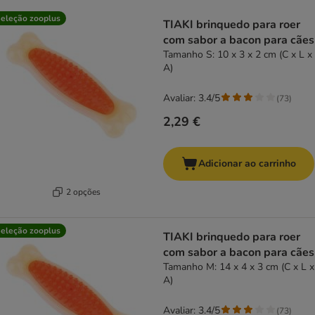
product items have been changed
eleção zooplus
TIAKI brinquedo para roer
com sabor a bacon para cães
Tamanho S: 10 x 3 x 2 cm (C x L x
A)
Avaliar: 3.4/5
(
73
)
2,29 €
Adicionar ao carrinho
2 opções
eleção zooplus
TIAKI brinquedo para roer
com sabor a bacon para cães
Tamanho M: 14 x 4 x 3 cm (C x L x
A)
Avaliar: 3.4/5
(
73
)