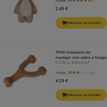
Avaliar: 5/5
(
1
)
2,49 €
Adicionar ao carrinho
TIAKI brinquedo de
mastigar com sabor a frango
C 17,5 x L 12,8 x A 4,7
Avaliar: 2/5
(
1
)
4,19 €
Adicionar ao carrinho