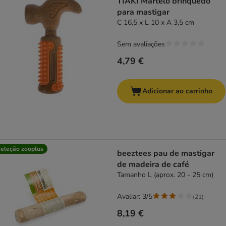
TIAKI Martelo brinquedo
para mastigar
C 16,5 x L 10 x A 3,5 cm
Sem avaliações
4,79 €
Adicionar ao carrinho
eleção zooplus
beeztees pau de mastigar
de madeira de café
Tamanho L (aprox. 20 - 25 cm)
Avaliar: 3/5
(
21
)
8,19 €