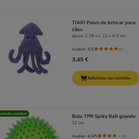
TIAKI Polvo de brincar para
cães
aprox. C 29 x L 12 x A 5 cm
Avaliar: 5/5
(
1
)
3,49 €
Adicionar ao carrinho
eleção zooplus
Bola TPR Spiky Ball grande
12 cm
Avaliar: 4.3/5
(
4
)