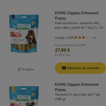
KONG Ziggies Enhanced
Puppy
Pack económico: tamanho M/L,
para cães a partir de 7 kg (2 x 227
g)
Avaliar: 2.8/5
(
5
)
Preço individual
29,38 €
27,99 €
61,65 € / kg
Adicionar ao carrinho
4 opções
KONG Ziggies Enhanced
Puppy
Tamanho S: para cães até 7 kg
(198 g)