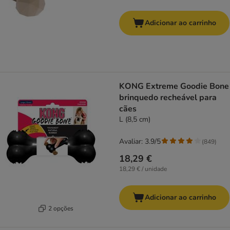
Adicionar ao carrinho
KONG Extreme Goodie Bone
brinquedo recheável para
cães
L (8,5 cm)
Avaliar: 3.9/5
(
849
)
18,29 €
18,29 € / unidade
Adicionar ao carrinho
2 opções