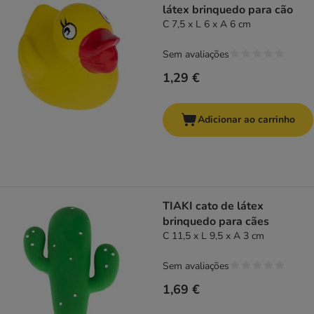
látex brinquedo para cão
C 7,5 x L 6 x A 6 cm
Sem avaliações
1,29 €
Adicionar ao carrinho
TIAKI cato de látex
brinquedo para cães
C 11,5 x L 9,5 x A 3 cm
Sem avaliações
1,69 €