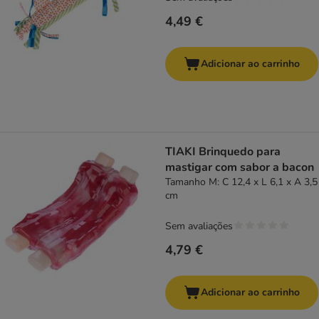
4,49 €
Adicionar ao carrinho
TIAKI Brinquedo para
mastigar com sabor a bacon
Tamanho M: C 12,4 x L 6,1 x A 3,5
cm
Sem avaliações
4,79 €
Adicionar ao carrinho