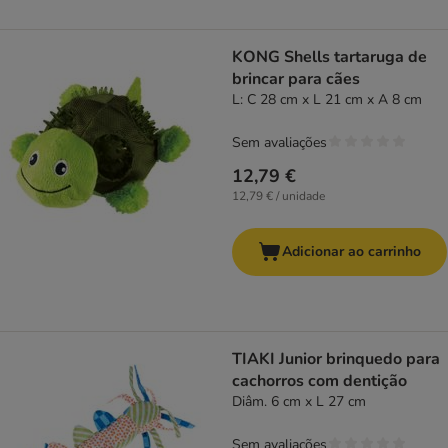
KONG Shells tartaruga de
brincar para cães
L: C 28 cm x L 21 cm x A 8 cm
Sem avaliações
12,79 €
12,79 € / unidade
Adicionar ao carrinho
TIAKI Junior brinquedo para
cachorros com dentição
Diâm. 6 cm x L 27 cm
Sem avaliações