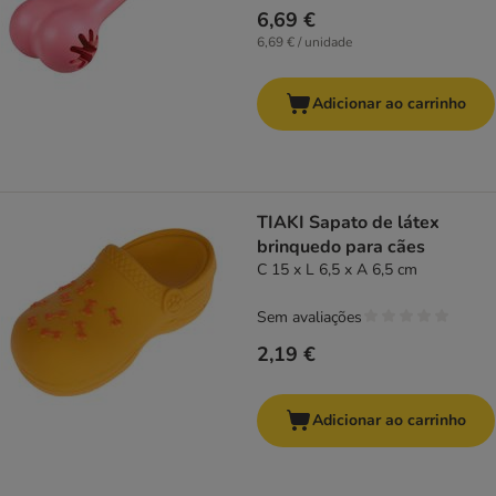
6,69 €
6,69 € / unidade
Adicionar ao carrinho
TIAKI Sapato de látex
brinquedo para cães
C 15 x L 6,5 x A 6,5 cm
Sem avaliações
2,19 €
Adicionar ao carrinho