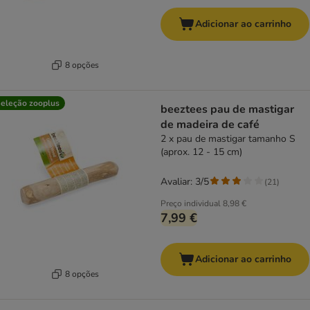
Adicionar ao carrinho
8 opções
eleção zooplus
beeztees pau de mastigar
de madeira de café
2 x pau de mastigar tamanho S
(aprox. 12 - 15 cm)
Avaliar: 3/5
(
21
)
Preço individual
8,98 €
7,99 €
Adicionar ao carrinho
8 opções