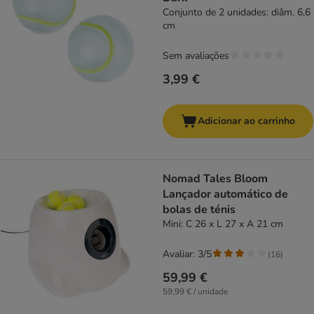
Conjunto de 2 unidades: diâm. 6,6
cm
Sem avaliações
3,99 €
Adicionar ao carrinho
Nomad Tales Bloom
Lançador automático de
bolas de ténis
Mini: C 26 x L 27 x A 21 cm
Avaliar: 3/5
(
16
)
59,99 €
59,99 € / unidade