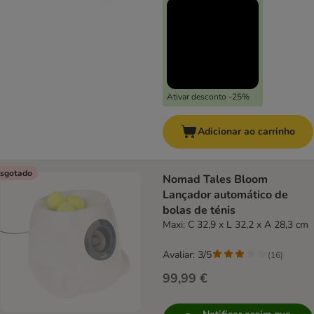
Ativar desconto -25%
Adicionar ao carrinho
sgotado
Nomad Tales Bloom
Lançador automático de
bolas de ténis
Maxi: C 32,9 x L 32,2 x A 28,3 cm
Avaliar: 3/5
(
16
)
99,99 €