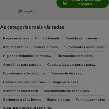
Notificar assim que
disponível
3 opções
As categorias mais visitadas
Ração para cães
Comida húmida
Comida sem cereais
Antiparasitários
Snacks e ossos
Suplementos alimentares
Higiene e máquinas de tosquiar
Brinquedos para cães
Acessórios para passeio
Casotas, jaulas e portas para cães
Comedouros e bebedouros
Transporte de cães
Camas e mantas para cães
Roupa para cães
Acessórios smart tech
Adestramento de cães e desporto
Cachorros e cães jovens
Especial raças
Famílias com cães
WARNER BROS COLLECTION