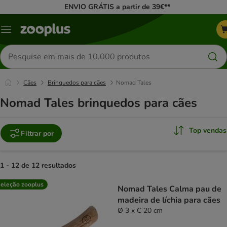
ENVIO GRÁTIS a partir de 39€**
Menu
Pesquisar
produtos
Cães
Brinquedos para cães
Nomad Tales
Nomad Tales brinquedos para cães
Top vendas
Filtrar por
1 - 12 de 12 resultados
product items have been changed
eleção zooplus
Nomad Tales Calma pau de
madeira de líchia para cães
Ø 3 x C 20 cm