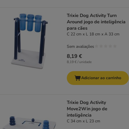
Trixie Dog Activity Turn
Around jogo de inteligência
para cães
C 22 cm x L 18 cm x A 33 cm
Sem avaliações
8,19 €
8,19 € / unidade
Adicionar ao carrinho
Trixie Dog Activity
Move2Win jogo de
inteligência
C 34 cm x L 23 cm