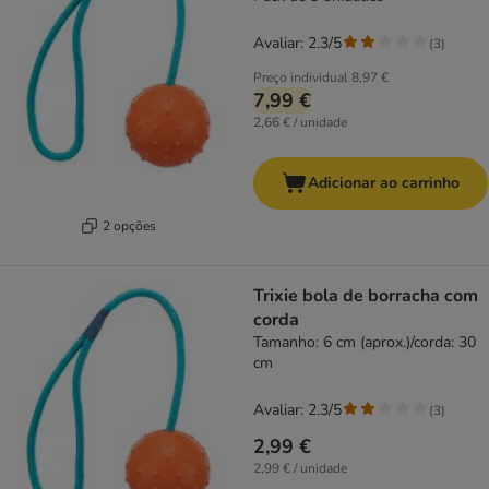
Avaliar: 2.3/5
(
3
)
Preço individual
8,97 €
7,99 €
2,66 € / unidade
Adicionar ao carrinho
2 opções
Trixie bola de borracha com
corda
Tamanho: 6 cm (aprox.)/corda: 30
cm
Avaliar: 2.3/5
(
3
)
2,99 €
2,99 € / unidade