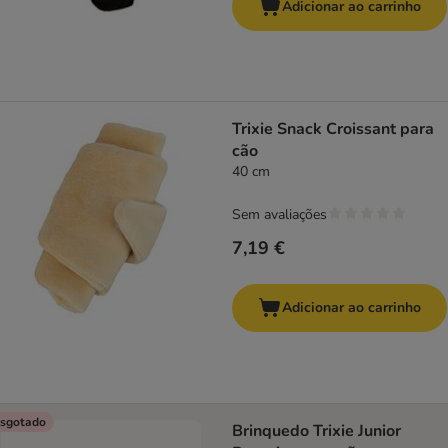
Adicionar ao carrinho
Trixie Snack Croissant para
cão
40 cm
Sem avaliações
7,19 €
Adicionar ao carrinho
sgotado
Brinquedo Trixie Junior