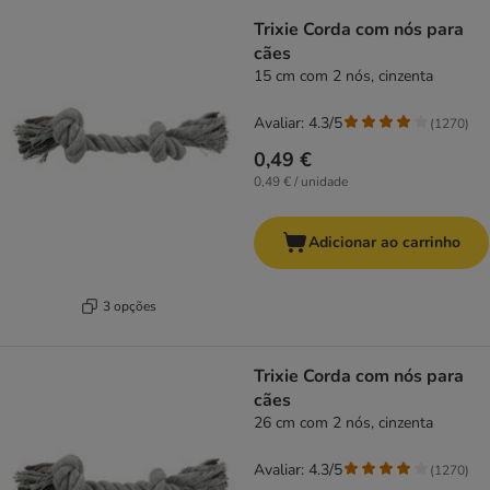
product items have been changed
Trixie Corda com nós para
cães
15 cm com 2 nós, cinzenta
Avaliar: 4.3/5
(
1270
)
0,49 €
0,49 € / unidade
Adicionar ao carrinho
3 opções
Trixie Corda com nós para
cães
26 cm com 2 nós, cinzenta
Avaliar: 4.3/5
(
1270
)