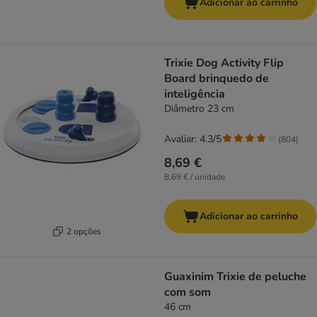
Adicionar ao carrinho
Trixie Dog Activity Flip
Board brinquedo de
inteligência
Diâmetro 23 cm
Avaliar: 4.3/5
(
804
)
8,69 €
8,69 € / unidade
Adicionar ao carrinho
2 opções
Guaxinim Trixie de peluche
com som
46 cm