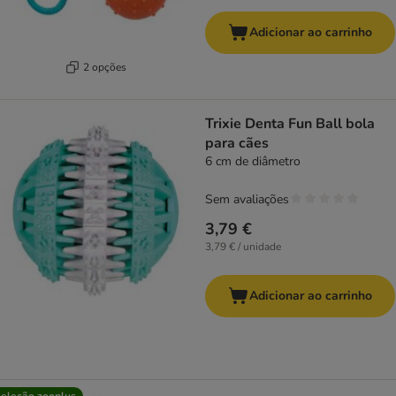
Adicionar ao carrinho
2 opções
Trixie Denta Fun Ball bola
para cães
6 cm de diâmetro
Sem avaliações
3,79 €
3,79 € / unidade
Adicionar ao carrinho
eleção zooplus