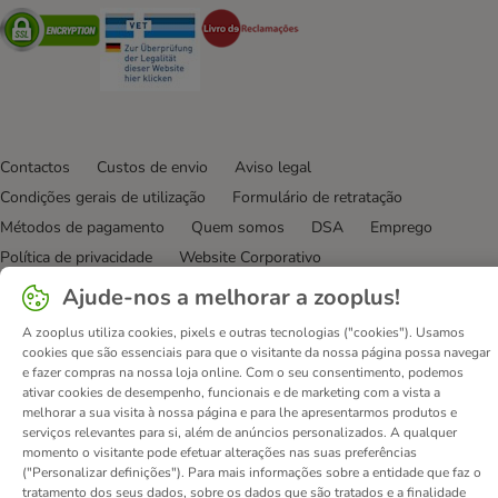
Security
Security
Security
Contactos
Custos de envio
Aviso legal
Condições gerais de utilização
Formulário de retratação
Métodos de pagamento
Quem somos
DSA
Emprego
Política de privacidade
Website Corporativo
Declaração de acessibilidade
Ajude-nos a melhorar a zooplus!
© zooplus SE
2026
A zooplus utiliza cookies, pixels e outras tecnologias ("cookies"). Usamos
cookies que são essenciais para que o visitante da nossa página possa navegar
e fazer compras na nossa loja online. Com o seu consentimento, podemos
ativar cookies de desempenho, funcionais e de marketing com a vista a
melhorar a sua visita à nossa página e para lhe apresentarmos produtos e
serviços relevantes para si, além de anúncios personalizados. A qualquer
momento o visitante pode efetuar alterações nas suas preferências
("Personalizar definições"). Para mais informações sobre a entidade que faz o
tratamento dos seus dados, sobre os dados que são tratados e a finalidade