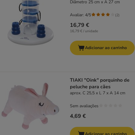
Diâmetro 25 cm x A 27 cm
Avaliar: 4/5
(
2
)
16,79 €
16,79 € / unidade
Adicionar ao carrinho
TIAKI "Oink" porquinho de
peluche para cães
aprox. C 25,5 x L 7 x A 14 cm
Sem avaliações
4,69 €
Adicionar ao carrinho