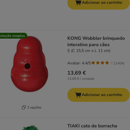
Adicionar ao carrinho
eleção zooplus
KONG Wobbler brinquedo
interativo para cães
S (C 15,5 cm x L 11 cm)
Avaliar: 4.4/5
(
1404
)
13,69 €
13,69 € / unidade
Adicionar ao carrinho
2 opções
TIAKI cato de borracha