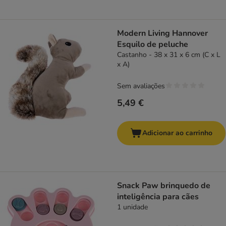
Modern Living Hannover
Esquilo de peluche
Castanho - 38 x 31 x 6 cm (C x L
x A)
Sem avaliações
5,49 €
Adicionar ao carrinho
Snack Paw brinquedo de
inteligência para cães
1 unidade