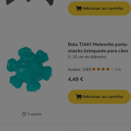
Adicionar ao carrinho
Bola TIAKI Meteorito porta-
snacks brinquedo para cães
S: 10 cm de diâmetro
Avaliar: 3.8/5
(
94
)
4,49 €
Adicionar ao carrinho
2 opções