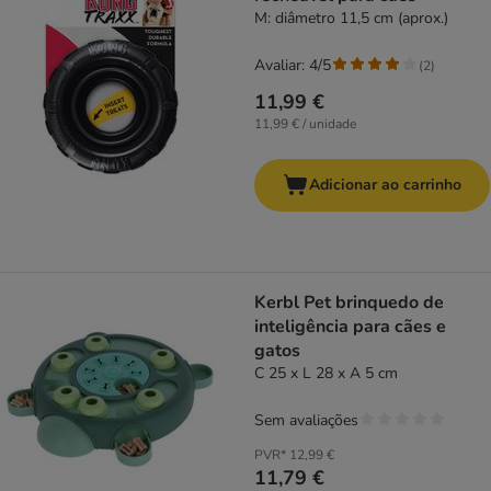
M: diâmetro 11,5 cm (aprox.)
Avaliar: 4/5
(
2
)
11,99 €
11,99 € / unidade
Adicionar ao carrinho
Kerbl Pet brinquedo de
inteligência para cães e
gatos
C 25 x L 28 x A 5 cm
Sem avaliações
PVR*
12,99 €
11,79 €