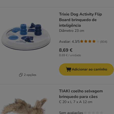
Trixie Dog Activity Flip
Board brinquedo de
inteligência
Diâmetro 23 cm
Avaliar: 4.3/5
(
804
)
8,69 €
8,69 € / unidade
Adicionar ao carrinho
2 opções
TIAKI coelho selvagem
brinquedo para cães
C 20 x L 7 x A 12 cm
Sem avaliações