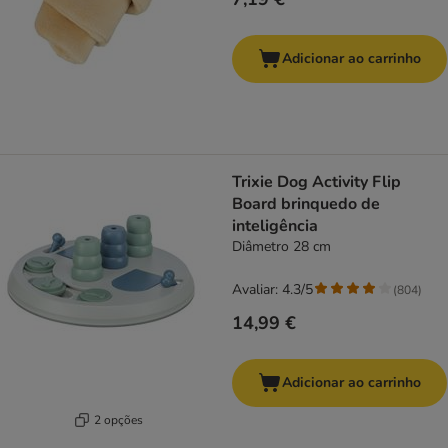
Adicionar ao carrinho
Trixie Dog Activity Flip
Board brinquedo de
inteligência
Diâmetro 28 cm
Avaliar: 4.3/5
(
804
)
14,99 €
Adicionar ao carrinho
2 opções