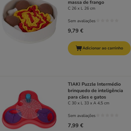
massa de frango
C 26 x L 26 cm
Sem avaliações
9,79 €
Adicionar ao carrinho
TIAKI Puzzle Intermédio
brinquedo de inteligência
para cães e gatos
C 30 x L 33 x A 4,5 cm
Sem avaliações
7,99 €