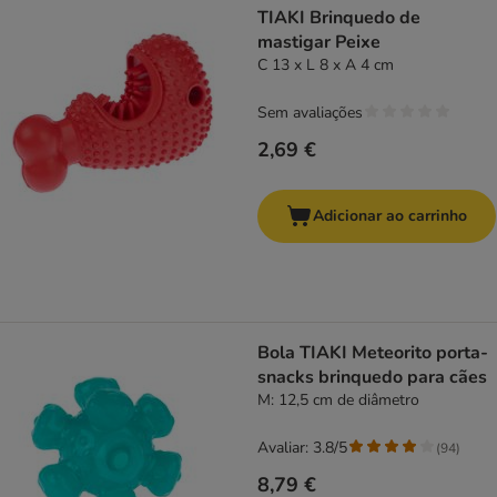
TIAKI Brinquedo de
mastigar Peixe
C 13 x L 8 x A 4 cm
Sem avaliações
2,69 €
Adicionar ao carrinho
Bola TIAKI Meteorito porta-
snacks brinquedo para cães
M: 12,5 cm de diâmetro
Avaliar: 3.8/5
(
94
)
8,79 €