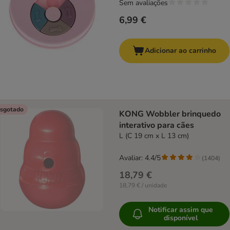
Sem avaliações
6,99 €
Adicionar ao carrinho
sgotado
KONG Wobbler brinquedo
interativo para cães
L (C 19 cm x L 13 cm)
Avaliar: 4.4/5
(
1404
)
18,79 €
18,79 € / unidade
Notificar assim que
disponível