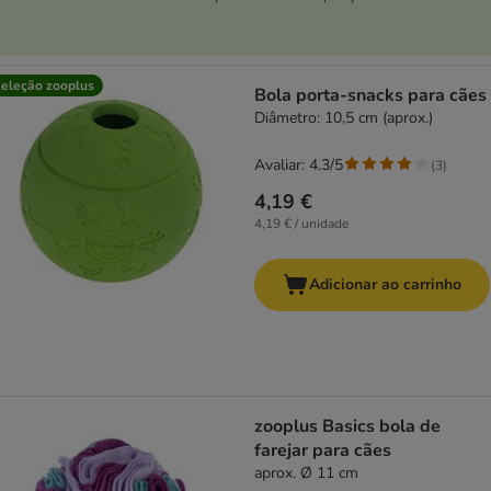
eleção zooplus
Bola porta-snacks para cães
Diâmetro: 10,5 cm (aprox.)
Avaliar: 4.3/5
(
3
)
4,19 €
4,19 € / unidade
Adicionar ao carrinho
zooplus Basics bola de
farejar para cães
aprox. Ø 11 cm