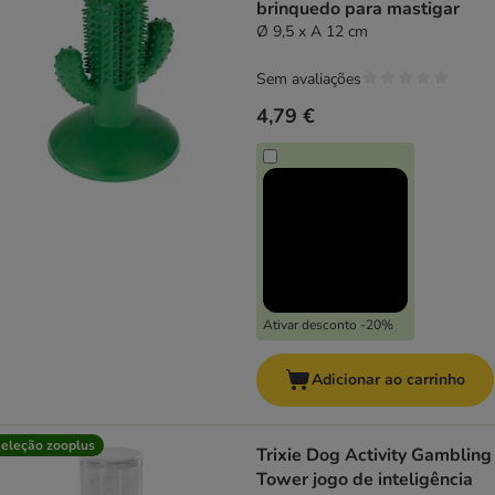
brinquedo para mastigar
Ø 9,5 x A 12 cm
Sem avaliações
4,79 €
Ativar desconto -20%
Adicionar ao carrinho
eleção zooplus
Trixie Dog Activity Gambling
Tower jogo de inteligência