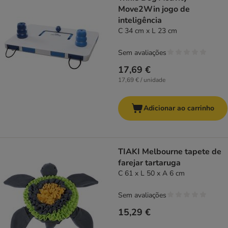
Move2Win jogo de
inteligência
C 34 cm x L 23 cm
Sem avaliações
17,69 €
17,69 € / unidade
Adicionar ao carrinho
TIAKI Melbourne tapete de
farejar tartaruga
C 61 x L 50 x A 6 cm
Sem avaliações
15,29 €