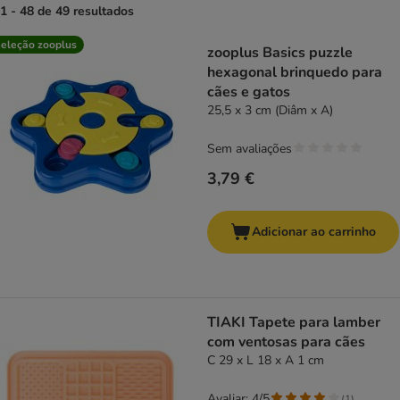
1 - 48 de 49 resultados
product items have been changed
eleção zooplus
zooplus Basics puzzle
hexagonal brinquedo para
cães e gatos
25,5 x 3 cm (Diâm x A)
Sem avaliações
3,79 €
Adicionar ao carrinho
TIAKI Tapete para lamber
com ventosas para cães
C 29 x L 18 x A 1 cm
Avaliar: 4/5
(
1
)