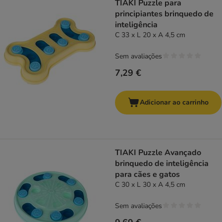
TIAKI Puzzle para
principiantes brinquedo de
inteligência
C 33 x L 20 x A 4,5 cm
Sem avaliações
7,29 €
Adicionar ao carrinho
TIAKI Puzzle Avançado
brinquedo de inteligência
para cães e gatos
C 30 x L 30 x A 4,5 cm
Sem avaliações