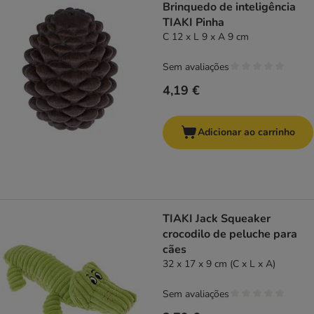
Brinquedo de inteligência
TIAKI Pinha
C 12 x L 9 x A 9 cm
Sem avaliações
4,19 €
Adicionar ao carrinho
TIAKI Jack Squeaker
crocodilo de peluche para
cães
32 x 17 x 9 cm (C x L x A)
Sem avaliações