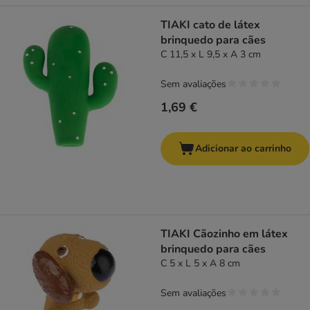
TIAKI cato de látex
brinquedo para cães
C 11,5 x L 9,5 x A 3 cm
Sem avaliações
1,69 €
Adicionar ao carrinho
TIAKI Cãozinho em látex
brinquedo para cães
C 5 x L 5 x A 8 cm
Sem avaliações