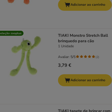
Adicionar ao carrinho
eleção zooplus
TIAKI Monstro Stretch Ball
brinquedo para cão
1 Unidade
Avaliar: 5/5
(
2
)
3,79 €
Adicionar ao carrinho
TIAKI tapete de brincar com