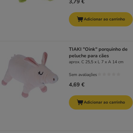
3,79 €
Adicionar ao carrinho
TIAKI "Oink" porquinho de
peluche para cães
aprox. C 25,5 x L 7 x A 14 cm
Sem avaliações
4,69 €
Adicionar ao carrinho