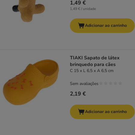
1,49 €
1,49 € / unidade
Adicionar ao carrinho
TIAKI Sapato de látex
brinquedo para cães
C 15 x L 6,5 x A 6,5 cm
Sem avaliações
2,19 €
Adicionar ao carrinho