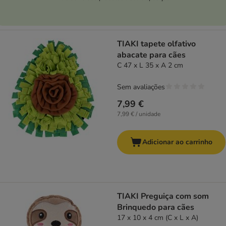
TIAKI tapete olfativo
abacate para cães
C 47 x L 35 x A 2 cm
Sem avaliações
7,99 €
7,99 € / unidade
Adicionar ao carrinho
TIAKI Preguiça com som
Brinquedo para cães
17 x 10 x 4 cm (C x L x A)