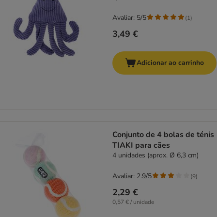
Avaliar: 5/5
(
1
)
3,49 €
Adicionar ao carrinho
Conjunto de 4 bolas de ténis
TIAKI para cães
4 unidades (aprox. Ø 6,3 cm)
Avaliar: 2.9/5
(
9
)
2,29 €
0,57 € / unidade