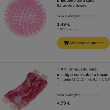
brinquedo para cães
8,3 cm de diâmetro
Sem avaliações
1,49 €
1,49 € / unidade
Adicionar ao carrinho
TIAKI Brinquedo para
mastigar com sabor a bacon
Tamanho M: C 12,4 x L 6,1 x A 3,5
cm
Sem avaliações
4,79 €