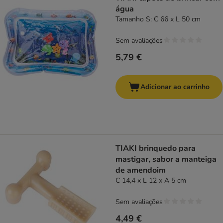
água
Tamanho S: C 66 x L 50 cm
Sem avaliações
5,79 €
Adicionar ao carrinho
TIAKI brinquedo para
mastigar, sabor a manteiga
de amendoim
C 14,4 x L 12 x A 5 cm
Sem avaliações
4,49 €