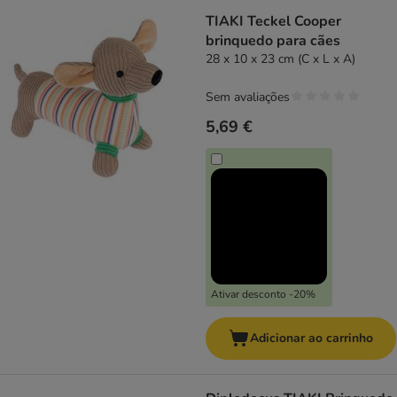
TIAKI Teckel Cooper
brinquedo para cães
28 x 10 x 23 cm (C x L x A)
Sem avaliações
5,69 €
Ativar desconto -20%
Adicionar ao carrinho