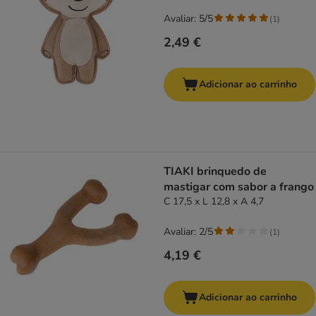
Avaliar: 5/5
(
1
)
2,49 €
Adicionar ao carrinho
TIAKI brinquedo de
mastigar com sabor a frango
C 17,5 x L 12,8 x A 4,7
Avaliar: 2/5
(
1
)
4,19 €
Adicionar ao carrinho