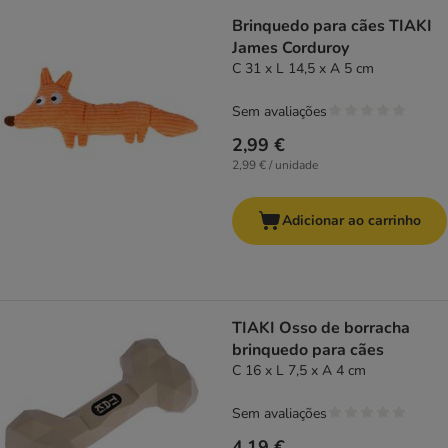
Brinquedo para cães TIAKI
James Corduroy
C 31 x L 14,5 x A 5 cm
Sem avaliações
2,99 €
2,99 € / unidade
Adicionar ao carrinho
TIAKI Osso de borracha
brinquedo para cães
C 16 x L 7,5 x A 4 cm
Sem avaliações
4,19 €