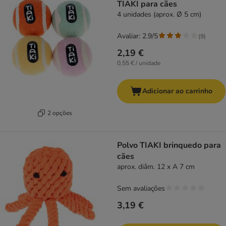
TIAKI para cães
4 unidades (aprox. Ø 5 cm)
Avaliar: 2.9/5
(
9
)
2,19 €
0,55 € / unidade
Adicionar ao carrinho
2 opções
Polvo TIAKI brinquedo para
cães
aprox. diâm. 12 x A 7 cm
Sem avaliações
3,19 €