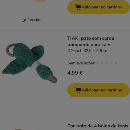
Adicionar ao carrinho
2 opções
TIAKI pato com corda
brinquedo para cães
C 35 x L 32,5 x A 8 cm
Sem avaliações
4,99 €
Adicionar ao carrinho
Conjunto de 4 bolas de ténis