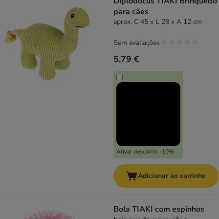
Diplodocus TIAKI Brinquedo
para cães
aprox. C 45 x L 28 x A 12 cm
Sem avaliações
5,79 €
Ativar desconto -10%
Adicionar ao carrinho
Bola TIAKI com espinhos