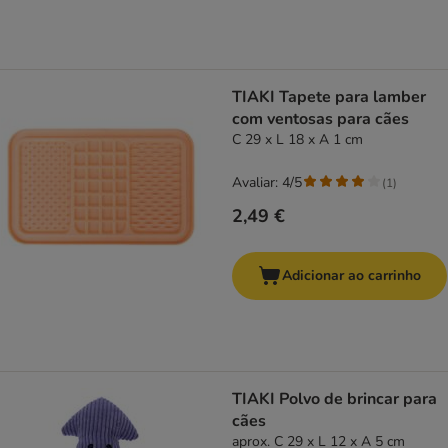
TIAKI Tapete para lamber
com ventosas para cães
C 29 x L 18 x A 1 cm
Avaliar: 4/5
(
1
)
2,49 €
Adicionar ao carrinho
TIAKI Polvo de brincar para
cães
aprox. C 29 x L 12 x A 5 cm