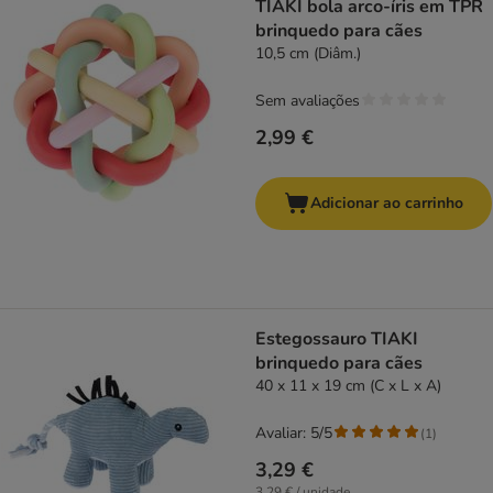
TIAKI bola arco-íris em TPR
brinquedo para cães
10,5 cm (Diâm.)
Sem avaliações
2,99 €
Adicionar ao carrinho
Estegossauro TIAKI
brinquedo para cães
40 x 11 x 19 cm (C x L x A)
Avaliar: 5/5
(
1
)
3,29 €
3,29 € / unidade