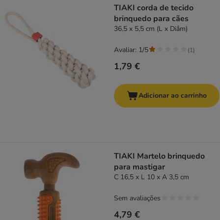
TIAKI corda de tecido
brinquedo para cães
36,5 x 5,5 cm (L x Diâm)
Avaliar: 1/5
(
1
)
1,79 €
Adicionar ao carrinho
TIAKI Martelo brinquedo
para mastigar
C 16,5 x L 10 x A 3,5 cm
Sem avaliações
4,79 €