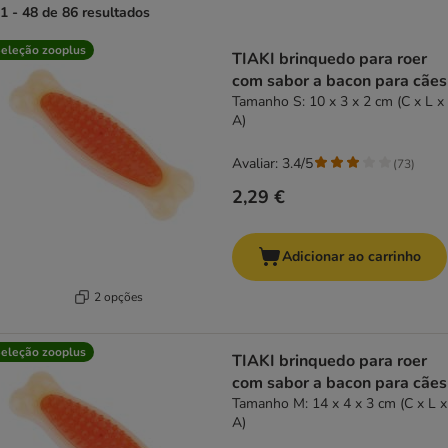
1 - 48 de 86 resultados
product items have been changed
eleção zooplus
TIAKI brinquedo para roer
com sabor a bacon para cães
Tamanho S: 10 x 3 x 2 cm (C x L x
A)
Avaliar: 3.4/5
(
73
)
2,29 €
Adicionar ao carrinho
2 opções
eleção zooplus
TIAKI brinquedo para roer
com sabor a bacon para cães
Tamanho M: 14 x 4 x 3 cm (C x L x
A)