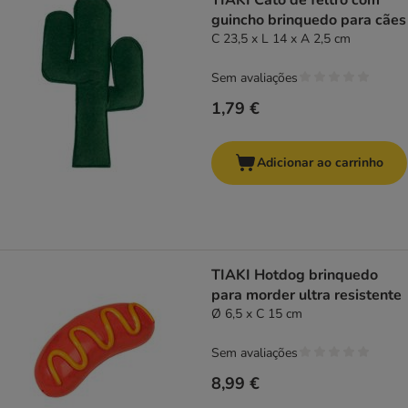
TIAKI Cato de feltro com
guincho brinquedo para cães
C 23,5 x L 14 x A 2,5 cm
Sem avaliações
1,79 €
Adicionar ao carrinho
TIAKI Hotdog brinquedo
para morder ultra resistente
Ø 6,5 x C 15 cm
Sem avaliações
8,99 €