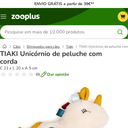
ENVIO GRÁTIS a partir de 39€**
Menu
Pesquisar
produtos
Cães
Brinquedos para cães
Tiaki
TIAKI Unicórnio de peluche co
TIAKI Unicórnio de peluche com
corda
C 21 x L 20 x A 5 cm
Dar opinião
(
0
)