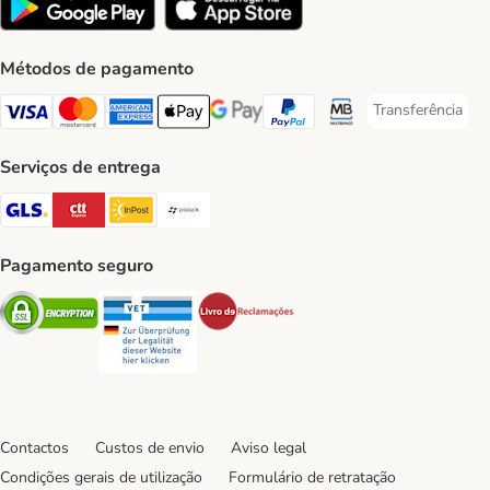
Métodos de pagamento
Transferência
Transferência P
Visa Payment Method
Mastercard Payment Method
American Express Payment Method
Apple Pay Payment Method
Google Pay Payment Method
PayPal Payment Method
Multibanco Payment Met
Serviços de entrega
GLS Shipping Method
CTTExpress Shipping Method
InPost Shipping Method
Paack Shipping Method
Pagamento seguro
Security
Security
Security
Contactos
Custos de envio
Aviso legal
Condições gerais de utilização
Formulário de retratação