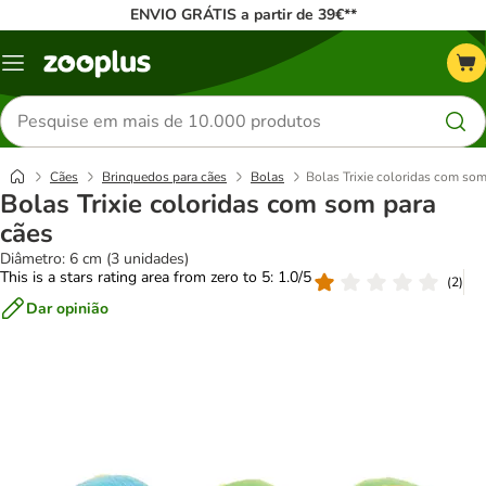
ENVIO GRÁTIS a partir de 39€**
Menu
Pesquisar
produtos
Cães
Brinquedos para cães
Bolas
Bolas Trixie coloridas com som
Bolas Trixie coloridas com som para
cães
Diâmetro: 6 cm (3 unidades)
This is a stars rating area from zero to 5: 1.0/5
(
2
)
Dar opinião