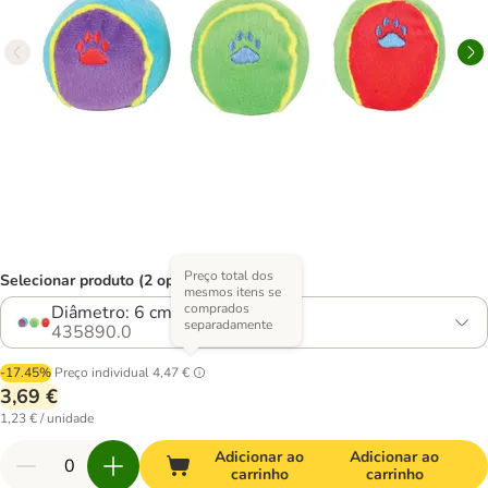
Preço total dos
Selecionar produto (2 opções)
mesmos itens se
comprados
Diâmetro: 6 cm (3 unidades)
separadamente
435890.0
-17.45%
Preço individual
4,47 €
3,69 €
1,23 € / unidade
Adicionar ao
Adicionar ao
carrinho
carrinho