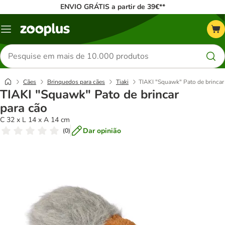
ENVIO GRÁTIS a partir de 39€**
Menu
Pesquisar
produtos
Cães
Brinquedos para cães
Tiaki
TIAKI "Squawk" Pato de brincar
TIAKI "Squawk" Pato de brincar
para cão
C 32 x L 14 x A 14 cm
Dar opinião
(
0
)