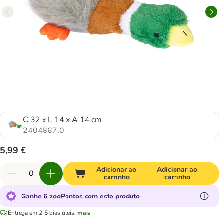
C 32 x L 14 x A 14 cm
2404867.0
5,99 €
Adicionar ao
Adicionar ao
carrinho
carrinho
Ganhe 6 zooPontos com este produto
Entrega em 2-5 dias úteis.
mais